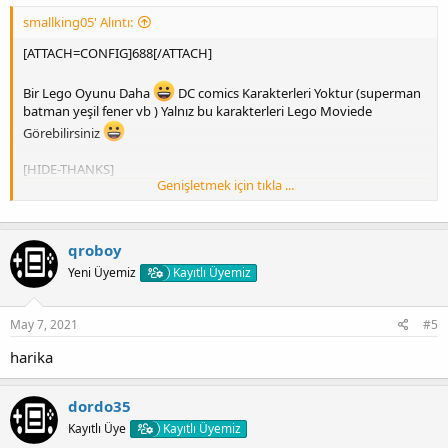
smallking05' Alıntı:
[ATTACH=CONFIG]688[/ATTACH]
Bir Lego Oyunu Daha
DC comics Karakterleri Yoktur (superman
batman yeşil fener vb ) Yalnız bu karakterleri Lego Moviede
Görebilirsiniz
[HIDE-THANKS]
Genişletmek için tıkla ...
Değerli ziyaretçimiz lütfen, içeriği görüntüleyebilmek için
Giriş
yap
veya
Kayıt ol
anlayışınız için teşekkürler.
qroboy
Yeni Üyemiz
Kayıtlı Üyemiz
May 7, 2021
#5
harika
dordo35
Kayıtlı Üye
Kayıtlı Üyemiz