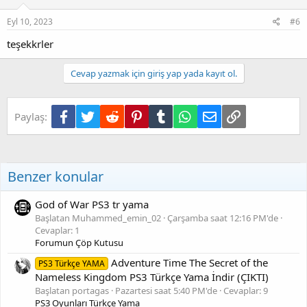
Eyl 10, 2023
#6
teşekkrler
Cevap yazmak için giriş yap yada kayıt ol.
Facebook
Twitter
Reddit
Pinterest
Tumblr
WhatsApp
E-posta
Link
Paylaş:
Benzer konular
God of War PS3 tr yama
Başlatan Muhammed_emin_02
Çarşamba saat 12:16 PM'de
Cevaplar: 1
Forumun Çöp Kutusu
Adventure Time The Secret of the
PS3 Türkçe YAMA
Nameless Kingdom PS3 Türkçe Yama İndir (ÇIKTI)
Başlatan portagas
Pazartesi saat 5:40 PM'de
Cevaplar: 9
PS3 Oyunları Türkçe Yama