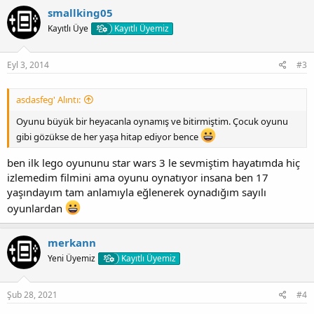
smallking05
Kayıtlı Üye
Kayıtlı Üyemiz
Eyl 3, 2014
#3
asdasfeg' Alıntı:
Oyunu büyük bir heyacanla oynamış ve bitirmiştim. Çocuk oyunu
gibi gözükse de her yaşa hitap ediyor bence
ben ilk lego oyununu star wars 3 le sevmiştim hayatımda hiç
izlemedim filmini ama oyunu oynatıyor insana ben 17
yaşındayım tam anlamıyla eğlenerek oynadığım sayılı
oyunlardan
merkann
Yeni Üyemiz
Kayıtlı Üyemiz
Şub 28, 2021
#4