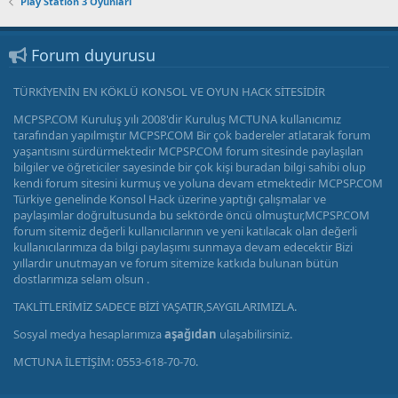
Play Station 3 Oyunları
Forum duyurusu
TÜRKİYENİN EN KÖKLÜ KONSOL VE OYUN HACK SİTESİDİR
MCPSP.COM Kuruluş yılı 2008'dir Kuruluş MCTUNA kullanıcımız
tarafından yapılmıştır MCPSP.COM Bir çok badereler atlatarak forum
yaşantısını sürdürmektedir MCPSP.COM forum sitesinde paylaşılan
bilgiler ve öğreticiler sayesinde bir çok kişi buradan bilgi sahibi olup
kendi forum sitesini kurmuş ve yoluna devam etmektedir MCPSP.COM
Türkiye genelinde Konsol Hack üzerine yaptığı çalışmalar ve
paylaşımlar doğrultusunda bu sektörde öncü olmuştur,MCPSP.COM
forum sitemiz değerli kullanıcılarının ve yeni katılacak olan değerli
kullanıcılarımıza da bilgi paylaşımı sunmaya devam edecektir Bizi
yıllardır unutmayan ve forum sitemize katkıda bulunan bütün
dostlarımıza selam olsun .
TAKLİTLERİMİZ SADECE BİZİ YAŞATIR,SAYGILARIMIZLA.
Sosyal medya hesaplarımıza
aşağıdan
ulaşabilirsiniz.
MCTUNA İLETİŞİM: 0553-618-70-70.