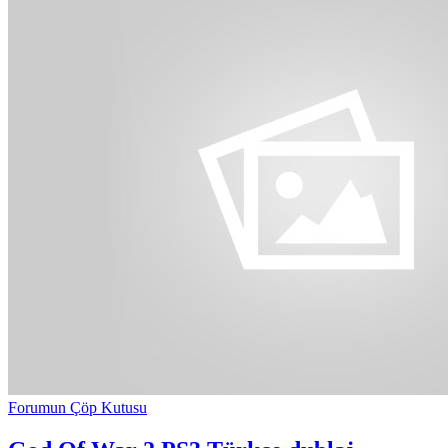
Forumun Çöp Kutusu