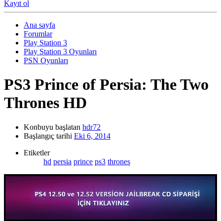
Kayıt ol
Ana sayfa
Forumlar
Play Station 3
Play Station 3 Oyunları
PSN Oyunları
PS3 Prince of Persia: The Two
Thrones HD
Konbuyu başlatan
hdr72
Başlangıç tarihi
Eki 6, 2014
Etiketler
hd
persia
prince
ps3
thrones