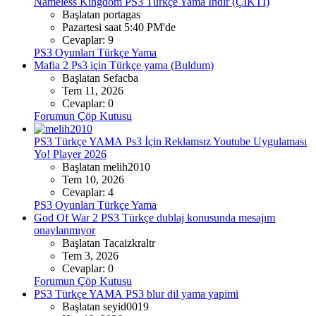
Nameless Kingdom PS3 Türkçe Yama İndir (ÇIKTI)
Başlatan portagas
Pazartesi saat 5:40 PM'de
Cevaplar: 9
PS3 Oyunları Türkçe Yama
Mafia 2 Ps3 için Türkçe yama (Buldum)
Başlatan Sefacba
Tem 11, 2026
Cevaplar: 0
Forumun Çöp Kutusu
PS3 Türkçe YAMA
Ps3 İçin Reklamsız Youtube Uygulaması
Yo! Player 2026
Başlatan melih2010
Tem 10, 2026
Cevaplar: 4
PS3 Oyunları Türkçe Yama
God Of War 2 PS3 Türkçe dublaj konusunda mesajım
onaylanmıyor
Başlatan Tacaizkraltr
Tem 3, 2026
Cevaplar: 0
Forumun Çöp Kutusu
PS3 Türkçe YAMA
PS3 blur dil yama yapimi
Başlatan seyid0019