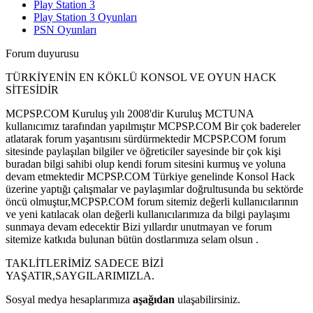
Play Station 3
Play Station 3 Oyunları
PSN Oyunları
Forum duyurusu
TÜRKİYENİN EN KÖKLÜ KONSOL VE OYUN HACK
SİTESİDİR
MCPSP.COM Kuruluş yılı 2008'dir Kuruluş MCTUNA
kullanıcımız tarafından yapılmıştır MCPSP.COM Bir çok badereler
atlatarak forum yaşantısını sürdürmektedir MCPSP.COM forum
sitesinde paylaşılan bilgiler ve öğreticiler sayesinde bir çok kişi
buradan bilgi sahibi olup kendi forum sitesini kurmuş ve yoluna
devam etmektedir MCPSP.COM Türkiye genelinde Konsol Hack
üzerine yaptığı çalışmalar ve paylaşımlar doğrultusunda bu sektörde
öncü olmuştur,MCPSP.COM forum sitemiz değerli kullanıcılarının
ve yeni katılacak olan değerli kullanıcılarımıza da bilgi paylaşımı
sunmaya devam edecektir Bizi yıllardır unutmayan ve forum
sitemize katkıda bulunan bütün dostlarımıza selam olsun .
TAKLİTLERİMİZ SADECE BİZİ
YAŞATIR,SAYGILARIMIZLA.
Sosyal medya hesaplarımıza
aşağıdan
ulaşabilirsiniz.