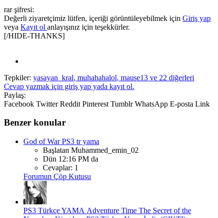
rar şifresi:
Değerli ziyaretçimiz lütfen, içeriği görüntüleyebilmek için
Giriş yap
veya
Kayıt ol
anlayışınız için teşekkürler.
[/HIDE-THANKS]
Tepkiler:
yasayan_kral
,
muhahahalol
,
mause13
ve 22 diğerleri
Cevap yazmak için giriş yap yada kayıt ol.
Paylaş:
Facebook
Twitter
Reddit
Pinterest
Tumblr
WhatsApp
E-posta
Link
Benzer konular
God of War PS3 tr yama
Başlatan Muhammed_emin_02
Dün 12:16 PM da
Cevaplar: 1
Forumun Çöp Kutusu
PS3 Türkçe YAMA
Adventure Time The Secret of the