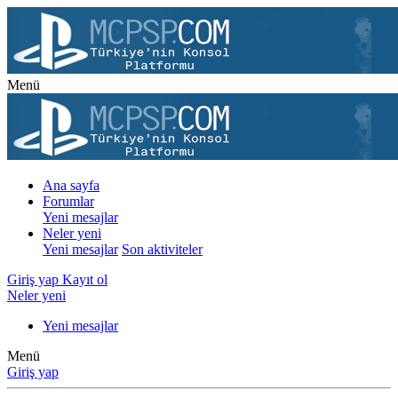
Menü
Ana sayfa
Forumlar
Yeni mesajlar
Neler yeni
Yeni mesajlar
Son aktiviteler
Giriş yap
Kayıt ol
Neler yeni
Yeni mesajlar
Menü
Giriş yap