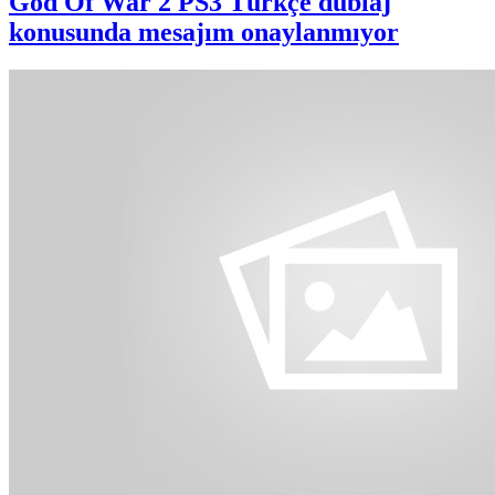
God Of War 2 PS3 Türkçe dublaj
konusunda mesajım onaylanmıyor