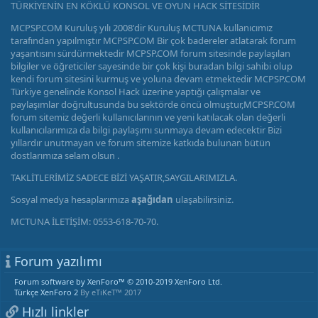
TÜRKİYENİN EN KÖKLÜ KONSOL VE OYUN HACK SİTESİDİR
MCPSP.COM Kuruluş yılı 2008'dir Kuruluş MCTUNA kullanıcımız
tarafından yapılmıştır MCPSP.COM Bir çok badereler atlatarak forum
yaşantısını sürdürmektedir MCPSP.COM forum sitesinde paylaşılan
bilgiler ve öğreticiler sayesinde bir çok kişi buradan bilgi sahibi olup
kendi forum sitesini kurmuş ve yoluna devam etmektedir MCPSP.COM
Türkiye genelinde Konsol Hack üzerine yaptığı çalışmalar ve
paylaşımlar doğrultusunda bu sektörde öncü olmuştur,MCPSP.COM
forum sitemiz değerli kullanıcılarının ve yeni katılacak olan değerli
kullanıcılarımıza da bilgi paylaşımı sunmaya devam edecektir Bizi
yıllardır unutmayan ve forum sitemize katkıda bulunan bütün
dostlarımıza selam olsun .
TAKLİTLERİMİZ SADECE BİZİ YAŞATIR,SAYGILARIMIZLA.
Sosyal medya hesaplarımıza
aşağıdan
ulaşabilirsiniz.
MCTUNA İLETİŞİM: 0553-618-70-70.
Forum yazılımı
Forum software by XenForo™
© 2010-2019 XenForo Ltd.
Türkçe XenForo 2
By eTiKeT™ 2017
Hızlı linkler