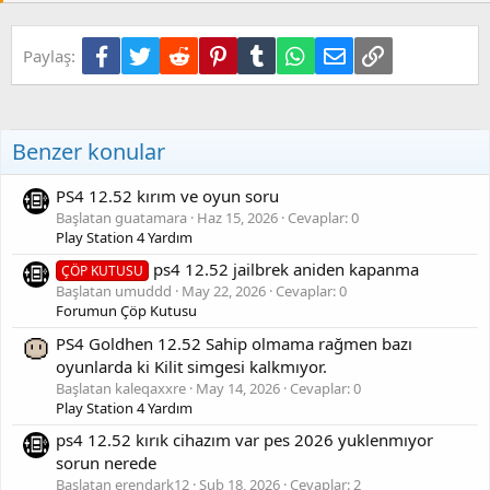
l
e
r
Facebook
Twitter
Reddit
Pinterest
Tumblr
WhatsApp
E-posta
Link
Paylaş:
:
Benzer konular
PS4 12.52 kırım ve oyun soru
Başlatan guatamara
Haz 15, 2026
Cevaplar: 0
Play Station 4 Yardım
ps4 12.52 jailbrek aniden kapanma
ÇÖP KUTUSU
Başlatan umuddd
May 22, 2026
Cevaplar: 0
Forumun Çöp Kutusu
PS4 Goldhen 12.52 Sahip olmama rağmen bazı
oyunlarda ki Kilit simgesi kalkmıyor.
Başlatan kaleqaxxre
May 14, 2026
Cevaplar: 0
Play Station 4 Yardım
ps4 12.52 kırık cihazım var pes 2026 yuklenmıyor
sorun nerede
Başlatan erendark12
Şub 18, 2026
Cevaplar: 2