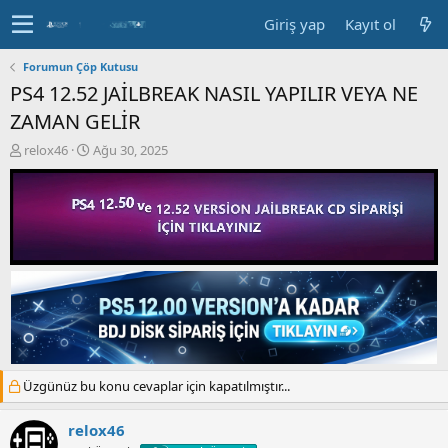
Giriş yap
Kayıt ol
Forumun Çöp Kutusu
PS4 12.52 JAİLBREAK NASIL YAPILIR VEYA NE
ZAMAN GELİR
K
B
relox46
Ağu 30, 2025
o
a
n
ş
b
l
u
a
y
n
u
g
b
ı
a
ç
ş
t
l
a
a
r
t
i
a
h
Üzgünüz bu konu cevaplar için kapatılmıştır...
n
i
relox46