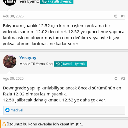
Yeni Üyemiz
Kayıtlı Üyemiz
Ağu 30, 2025
#1
Biliyorum şuanlık 12.52 için kırılma işlemi yok ama bir
videoda sanırım 12.02 den direk 12.52 ye günceleme yapınca
kırılma işlemi oluyormuş tam emin değilim veya öyle bişey
yoksa tahmini kırılması ne kadar sürer
Yerayay
Mobile TR Yama King
Kayıtlı Üyemiz
Ağu 30, 2025
#2
Downgrade yapılıp kırılabiliyor. ancak önceki sürümünün en
fazla 12.02 olması lazım şuanlık.
12.50 jailbreak daha çıkmadı. 12.52'ye daha çok var.
T
medivel
e
p
k
Üzgünüz bu konu cevaplar için kapatılmıştır...
i