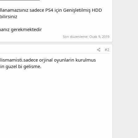
llanamazsınız sadece PS4 için Genişletilmiş HDD
ilirsiniz
anız gerekmektedir​
Son düzenleme:
Ocak 9, 2019
#2
alismamisti.sadece orjinal oyunlarin kurulmus
cin guzel bi gelisme.