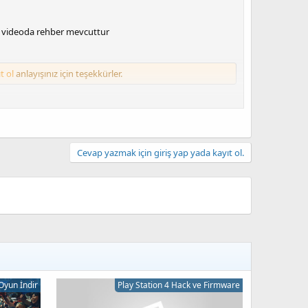
ki videoda rehber mevcuttur
t ol
anlayışınız için teşekkürler.
t ol
anlayışınız için teşekkürler.
Cevap yazmak için giriş yap yada kayıt ol.
Oyun İndir
Play Station 4 Hack ve Firmware