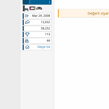
İ
Değerli ziyar
Mar 29, 2008
12,632
58,252
113
44
Siteye Git