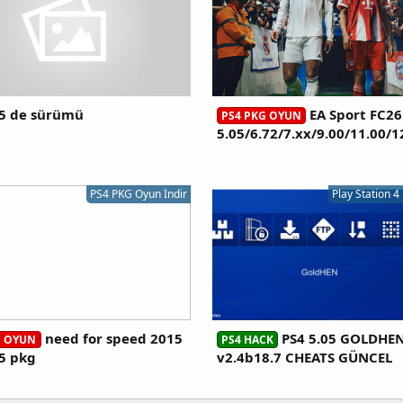
05 de sürümü
EA Sport FC26
PS4 PKG OYUN
5.05/6.72/7.xx/9.00/11.00/1
pacağınız oyun oynatma sisteminde harici hdd'nizi PC'de kullanamazsınız sad
harici HDD üzerinden oynatabilirsiniz
PS4 PKG Oyun İndir
Play Station 
Hard diski PC'de kullanmanız için Yönet sekmesinden formatlamanı
need for speed 2015
PS4 5.05 GOLDHE
G OYUN
PS4 HACK
05 pkg
v2.4b18.7 CHEATS GÜNCEL