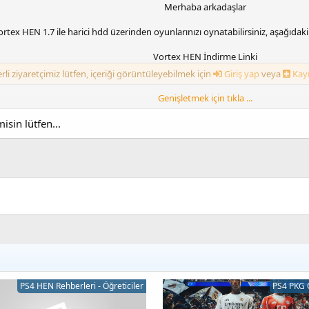
Merhaba arkadaşlar
ortex HEN 1.7 ile harici hdd üzerinden oyunlarınızı oynatabilirsiniz, aşağıda
Vortex HEN İndirme Linki
rli ziyaretçimiz lütfen, içeriği görüntüleyebilmek için
Giriş yap
veya
Kayı
Genişletmek için tıkla ...
isin lütfen...
Al Azif Host İndirme Linki
rli ziyaretçimiz lütfen, içeriği görüntüleyebilmek için
Giriş yap
veya
Kayı
k
PS4 HEN Rehberleri - Öğreticiler
PS4 PKG 