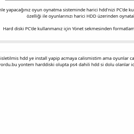
le yapacağınız oyun oynatma sisteminde harici hdd'nizi PC'de ku
özelliği ile oyunlarınızı harici HDD üzerinden oynatab
Hard diski PC'de kullanmanız için Yönet sekmesinden formatlam
isletilmis hdd ye install yapip acmaya calismistim ama oyunlar c
isiyordu.bu yontem harddiski olupta ps4 dahili hdd si dolu olanlar i