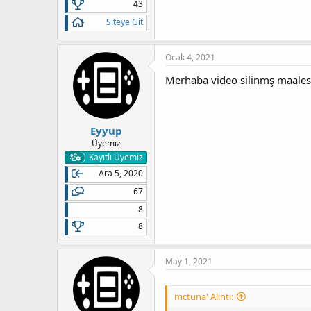
43
Siteye Git
Ocak 4, 2021
Merhaba video silinmş maales
Eyyup
Üyemiz
Kayıtlı Üyemiz
Ara 5, 2020
67
8
8
May 1, 2021
mctuna' Alıntı: