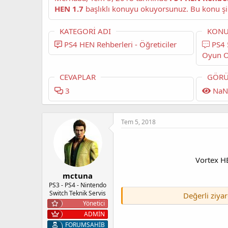
HEN 1.7
KATEGORI ADI
KONU
PS4 HEN Rehberleri - Öğreticiler
PS4 5.05 Harici HDD Üzerinden
Oyun O
CEVAPLAR
GÖRÜ
3
NaN
Tem 5, 2018
Vortex HE
mctuna
PS3 - PS4 - Nintendo
Switch Teknik Servis
Değerli ziyar
Yönetici
ADMİN
FORUMSAHİB