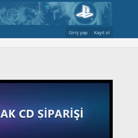
Giriş yap
Kayıt ol
7