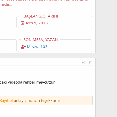
epki puanı almıştır...
BAŞLANGIÇ TARIHI
Tem 5, 2018
SON MESAJ YAZAN
Mirawil103
#1
ğıdaki videoda rehber mevcuttur
Kayıt ol
anlayışınız için teşekkürler.