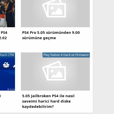
 PS4
PS4 Pro 5.05 sürümünden 9.00
2.02
sürümüne geçme
ece PS4 için Genişletilmiş HDD özelliği ile oyunlarınızı
4 Hack CFW
Play Station 4 Hack ve Firmware
z gerekmektedir​
N
5.05 Jailbroken PS4 ile nasıl
saveimi harici hard diske
kaydedebilirim?