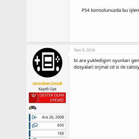
PS4 konsolunuzda bu işlem
Tem 5, 2018
bi ara yukledigim oyunlari gen
dosyalari orjinal cd si ile cal
snooker2oo8
Kayıtlı Üye
DESTEK OLAN
ÜYEMİZ
Ara 26, 2008
650
160