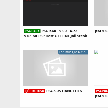
PS4 9.60 - 9.00 - 6.72 -
ps4 5.
PS4 HACK
5.05 MCPSP Host OFFLINE Jailbreak
PS4 konsolunuzda bu işlemle ya
Forumun Çöp Kutusu
PS4 5.05 HANGİ HEN
ÇÖP KUTUSU
PS4 PK
ps4 5.