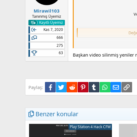
Mirawil103
V
Tanınmış Üyemiz
Kayıtlı Üyemiz
Kas 7, 2020
Değe
666
275
63
Başkan video silinmiş yeniler m
Değe
Facebook
Twitter
Reddit
Pinterest
Tumblr
WhatsApp
E-posta
Lin
Paylaş:
Benzer konular
Play Station 4 Hack CFW