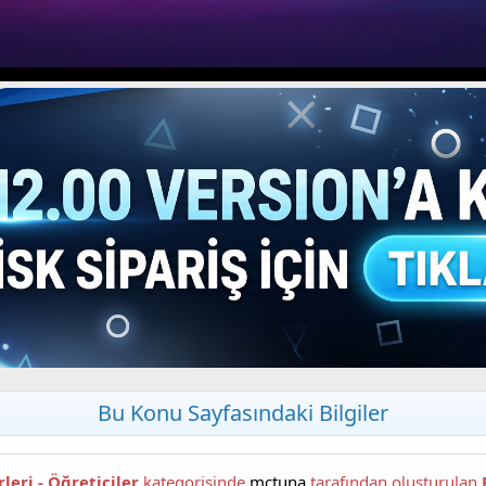
Bu Konu Sayfasındaki Bilgiler
eri - Öğreticiler
kategorisinde
mctuna
tarafından oluşturulan