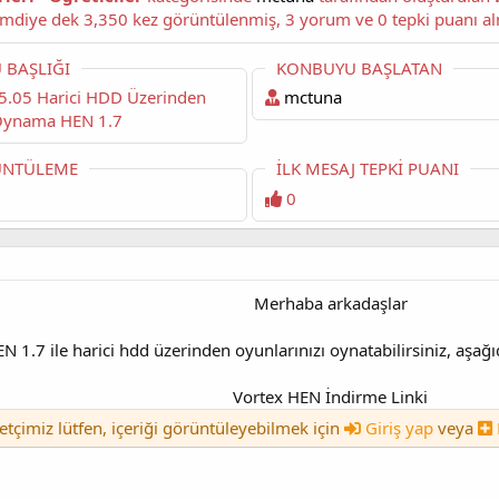
başlıklı konuyu okuyorsunuz. Bu konu şimdiye dek 3,350 kez görüntülenmiş, 3 yorum ve 0 t
 BAŞLIĞI
KONBUYU BAŞLATAN
mctuna
ynama HEN 1.7
NTÜLEME
İLK MESAJ TEPKI PUANI
0
Merhaba arkadaşlar
N 1.7 ile harici hdd üzerinden oyunlarınızı oynatabilirsiniz, aşa
Vortex HEN İndirme Linki
etçimiz lütfen, içeriği görüntüleyebilmek için
Giriş yap
veya