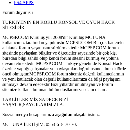
PS4 APPS
Forum duyurusu
TÜRKİYENİN EN KÖKLÜ KONSOL VE OYUN HACK
SİTESİDİR
MCPSP.COM Kuruluş yılı 2008'dir Kuruluş MCTUNA
kullanıcımız tarafından yapılmıştır MCPSP.COM Bir çok badereler
atlatarak forum yaşantısını sürdürmektedir MCPSP.COM forum
sitesinde paylaşılan bilgiler ve öğreticiler sayesinde bir çok kişi
buradan bilgi sahibi olup kendi forum sitesini kurmuş ve yoluna
devam etmektedir MCPSP.COM Türkiye genelinde Konsol Hack
üzerine yaptığı çalışmalar ve paylaşımlar doğrultusunda bu sektörde
öncü olmuştur,MCPSP.COM forum sitemiz değerli kullanıcılarının
ve yeni katılacak olan değerli kullanıcılarımıza da bilgi paylaşımı
sunmaya devam edecektir Bizi yıllardır unutmayan ve forum
sitemize katkıda bulunan bütün dostlarımıza selam olsun .
TAKLİTLERİMİZ SADECE BİZİ
YAŞATIR,SAYGILARIMIZLA.
Sosyal medya hesaplarımıza
aşağıdan
ulaşabilirsiniz.
MCTUNA İLETİŞİM: 0553-618-70-70.