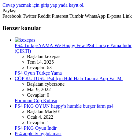
Cevap yazmak için giriş yap yada kayıt ol.
Paylaş:
Facebook
Twitter
Reddit
Pinterest
Tumblr
WhatsApp
E-posta
Link
Benzer konular
PS4 Türkçe YAMA
We Happy Few PS4 Türkçe Yama İndir
(ÇIKTI)
Başlatan kexepas
Tem 14, 2025
Cevaplar: 63
PS4 Oyun Türkçe Yama
ÇÖP KUTUSU
Ps4 İçin Hdd Hata Tarama App Var Mı
Başlatan cyberzone
Mar 9, 2022
Cevaplar: 0
Forumun Çöp Kutusu
PS4 PKG OYUN
happy’s humble burger farm ps4
Başlatan Marty01
Ocak 4, 2022
Cevaplar: 1
PS4 PKG Oyun İndir
Ps4 apple tv uygulaması