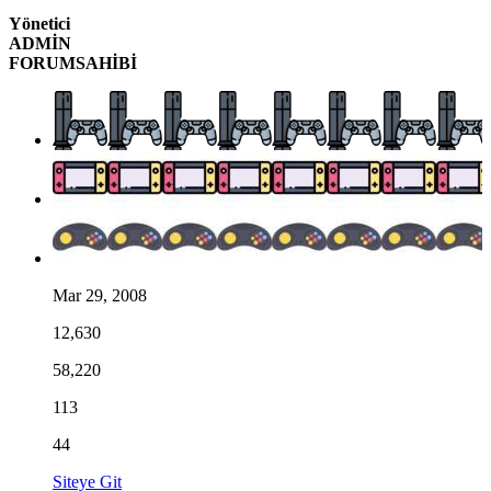
Yönetici
ADMİN
FORUMSAHİBİ
Mar 29, 2008
12,630
58,220
113
44
Siteye Git