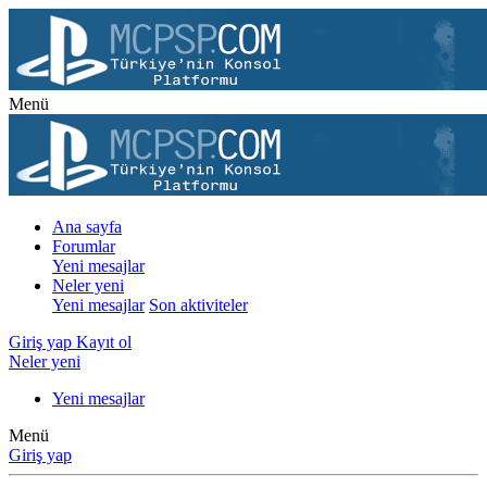
Menü
Ana sayfa
Forumlar
Yeni mesajlar
Neler yeni
Yeni mesajlar
Son aktiviteler
Giriş yap
Kayıt ol
Neler yeni
Yeni mesajlar
Menü
Giriş yap