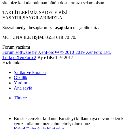
sitemize katkıda bulunan bütün dostlarımıza selam olsun .
TAKLİTLERİMİZ SADECE BİZİ
YAŞATIR,SAYGILARIMIZLA.
Sosyal medya hesaplarımıza
aşağıdan
ulaşabilirsiniz.
MCTUNA İLETİŞİM: 0553-618-70-70.
Forum yazılımı
Forum software by XenForo™
© 2010-2019 XenForo Ltd.
Türkçe XenForo 2
By eTiKeT™ 2017
Hızlı linkler
Şartlar ve kurallar
Gizlilik
Yardım
Ana sayfa
Türkçe
Bu site çerezler kullanır. Bu siteyi kullanmaya devam ederek
çerez kullanımımızı kabul etmiş olursunuz.
Kabul
Daha fazla bilgi edin...