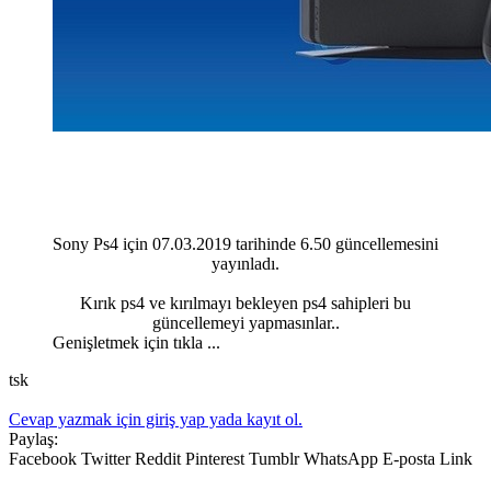
Sony Ps4 için 07.03.2019 tarihinde 6.50 güncellemesini
yayınladı.
Kırık ps4 ve kırılmayı bekleyen ps4 sahipleri bu
güncellemeyi yapmasınlar..​
Genişletmek için tıkla ...
tsk
Cevap yazmak için giriş yap yada kayıt ol.
Paylaş:
Facebook
Twitter
Reddit
Pinterest
Tumblr
WhatsApp
E-posta
Link