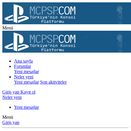
Menü
Ana sayfa
Forumlar
Yeni mesajlar
Neler yeni
Yeni mesajlar
Son aktiviteler
Giriş yap
Kayıt ol
Neler yeni
Yeni mesajlar
Menü
Giriş yap