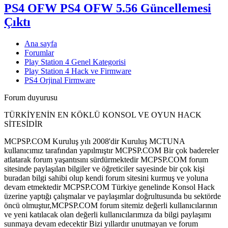
PS4 OFW
PS4 OFW 5.56 Güncellemesi
Çıktı
Ana sayfa
Forumlar
Play Station 4 Genel Kategorisi
Play Station 4 Hack ve Firmware
PS4 Orjinal Firmware
Forum duyurusu
TÜRKİYENİN EN KÖKLÜ KONSOL VE OYUN HACK
SİTESİDİR
MCPSP.COM Kuruluş yılı 2008'dir Kuruluş MCTUNA
kullanıcımız tarafından yapılmıştır MCPSP.COM Bir çok badereler
atlatarak forum yaşantısını sürdürmektedir MCPSP.COM forum
sitesinde paylaşılan bilgiler ve öğreticiler sayesinde bir çok kişi
buradan bilgi sahibi olup kendi forum sitesini kurmuş ve yoluna
devam etmektedir MCPSP.COM Türkiye genelinde Konsol Hack
üzerine yaptığı çalışmalar ve paylaşımlar doğrultusunda bu sektörde
öncü olmuştur,MCPSP.COM forum sitemiz değerli kullanıcılarının
ve yeni katılacak olan değerli kullanıcılarımıza da bilgi paylaşımı
sunmaya devam edecektir Bizi yıllardır unutmayan ve forum