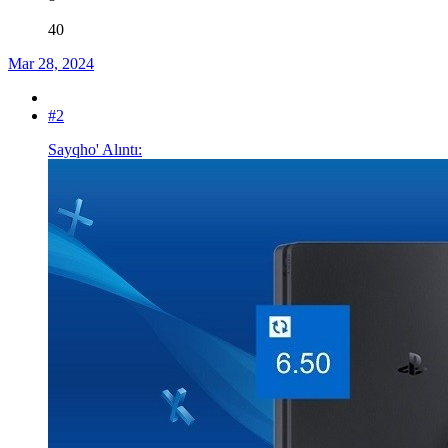
40
Mar 28, 2024
#2
Sayqho' Alıntı: