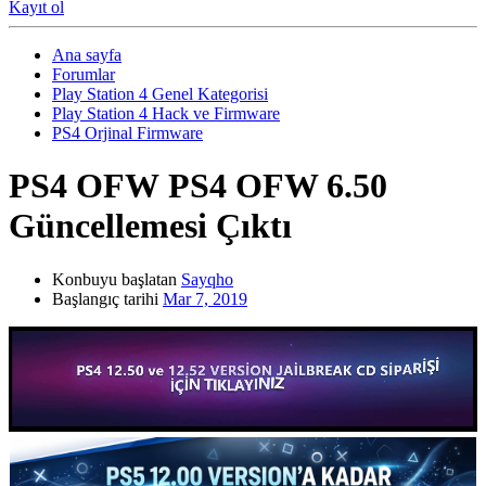
Kayıt ol
Ana sayfa
Forumlar
Play Station 4 Genel Kategorisi
Play Station 4 Hack ve Firmware
PS4 Orjinal Firmware
PS4 OFW
PS4 OFW 6.50
Güncellemesi Çıktı
Konbuyu başlatan
Sayqho
Başlangıç tarihi
Mar 7, 2019