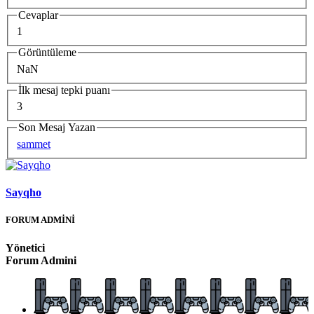
Cevaplar
1
Görüntüleme
NaN
İlk mesaj tepki puanı
3
Son Mesaj Yazan
sammet
Sayqho
FORUM ADMİNİ
Yönetici
Forum Admini