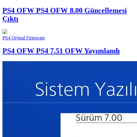
PS4 OFW
PS4 OFW 8.00 Güncellemesi
Çıktı
PS4 Orjinal Firmware
PS4 OFW
PS4 7.51 OFW Yayımlandı