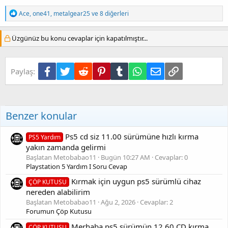
T
Ace
,
one41
,
metalgear25
ve 8 diğerleri
e
p
k
Üzgünüz bu konu cevaplar için kapatılmıştır...
i
l
e
r
Facebook
Twitter
Reddit
Pinterest
Tumblr
WhatsApp
E-posta
Link
Paylaş:
:
Benzer konular
Ps5 cd siz 11.00 sürümüne hızlı kırma
PS5 Yardım
yakın zamanda gelirmi
Başlatan Metobabao11
Bugün 10:27 AM
Cevaplar: 0
Playstation 5 Yardım I Soru Cevap
Kırmak için uygun ps5 sürümlü cihaz
ÇÖP KUTUSU
nereden alabilirim
Başlatan Metobabao11
Ağu 2, 2026
Cevaplar: 2
Forumun Çöp Kutusu
Merhaba ps5 sürümün 12.60 CD kırma
ÇÖP KUTUSU