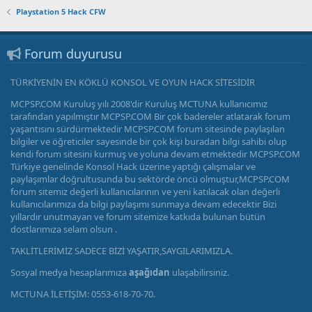
Playstation 5 Hack CFW
Forum duyurusu
TÜRKİYENİN EN KÖKLÜ KONSOL VE OYUN HACK SİTESİDİR
MCPSP.COM Kuruluş yılı 2008'dir Kuruluş MCTUNA kullanıcımız
tarafından yapılmıştır MCPSP.COM Bir çok badereler atlatarak forum
yaşantısını sürdürmektedir MCPSP.COM forum sitesinde paylaşılan
bilgiler ve öğreticiler sayesinde bir çok kişi buradan bilgi sahibi olup
kendi forum sitesini kurmuş ve yoluna devam etmektedir MCPSP.COM
Türkiye genelinde Konsol Hack üzerine yaptığı çalışmalar ve
paylaşımlar doğrultusunda bu sektörde öncü olmuştur,MCPSP.COM
forum sitemiz değerli kullanıcılarının ve yeni katılacak olan değerli
kullanıcılarımıza da bilgi paylaşımı sunmaya devam edecektir Bizi
yıllardır unutmayan ve forum sitemize katkıda bulunan bütün
dostlarımıza selam olsun .
TAKLİTLERİMİZ SADECE BİZİ YAŞATIR,SAYGILARIMIZLA.
Sosyal medya hesaplarımıza
aşağıdan
ulaşabilirsiniz.
MCTUNA İLETİŞİM: 0553-618-70-70.