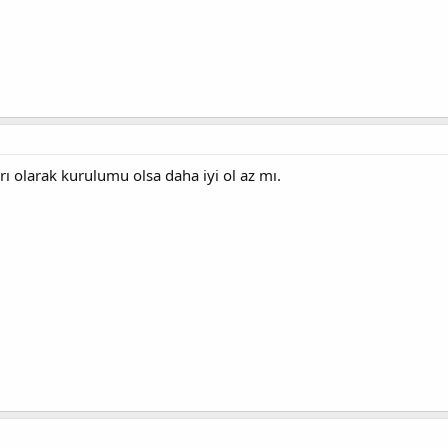
rı olarak kurulumu olsa daha iyi ol az mı.
ütfen, içeriği görüntüleyebilmek için
Giriş yap
vey
ütfen, içeriği görüntüleyebilmek için
Giriş yap
vey