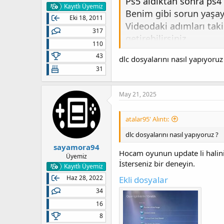
Ps5 aldıktan sonra ps4
Kayıtlı Üyemiz
Benim gibi sorun yaşaya
Eki 18, 2011
Videodaki adımları tak
317
getirebilirsiniz.
110
43
dlc dosyalarını nasıl yapıyoruz
Denediğim oyunlar:
31
-God of war 1.36 upda
-Sekiro 1.05 update v
May 21, 2025
*Update ile oyunu birl
ile birlikte türkçe yama
atalar95' Alıntı:
dlc dosyalarını nasıl yapıyoruz ?
Rehber video:
sayamora94
Hocam oyunun update li halini
Üyemiz
İsterseniz bir deneyin.
Kayıtlı Üyemiz
Haz 28, 2022
Ekli dosyalar
34
16
8