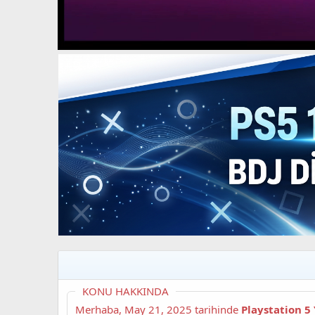
t
i
a
h
n
i
KONU HAKKINDA
Merhaba,
May 21, 2025
tarihinde
Playstation 5