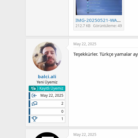
IMG-20250521-WA0001.jpg
212.7 KB
Görüntüleme: 49
May 22, 2025
Teşekkürler. Türkçe yamalar ay
Programlar:
PS4 PKG Viewer
balci.ali
Değerli ziyaretçimiz l
Yeni Üyemiz
Kayıtlı Üyemiz
May 22, 2025
2
PS4 Tools
0
Değerli ziyaretçimiz l
1
May 22, 2025