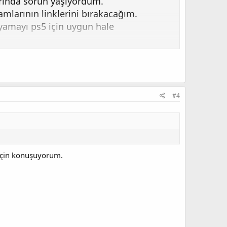
arında sorun yaşıyordum.
mlarının linklerini bırakacağım.
 yamayı ps5 için uygun hale
kçe yama remarry)
#4
ı remarry yapıyoruz. Update edilmiş oyun
 için konuşuyorum.