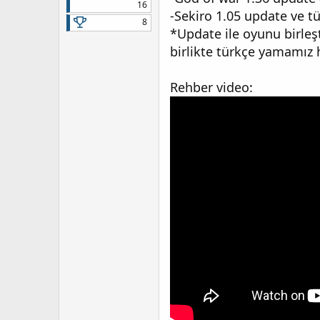
16
-Sekiro 1.05 update ve 
8
*Update ile oyunu birleş
birlikte türkçe yamamız h
Rehber video: