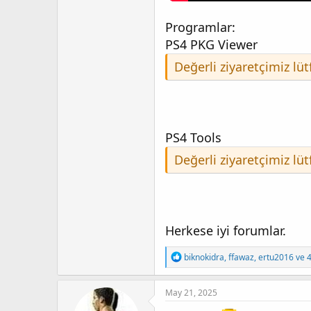
Programlar:
PS4 PKG Viewer
Değerli ziyaretçimiz lü
PS4 Tools
Değerli ziyaretçimiz lü
Herkese iyi forumlar.
T
biknokidra
,
ffawaz
,
ertu2016
ve 4
e
p
k
May 21, 2025
i