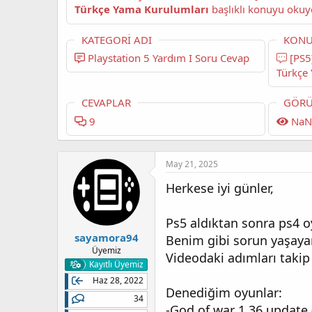
Türkçe Yama Kurulumları
KATEGORI ADI
KONU
Playstation 5 Yardım I Soru Cevap
[PS5] PS4 Oyunlarının Update ve
Türkçe
CEVAPLAR
GÖRÜ
9
NaN
May 21, 2025
Herkese iyi günler,
Ps5 aldıktan sonra ps4 
sayamora94
Benim gibi sorun yaşayan
Üyemiz
Videodaki adımları takip
Kayıtlı Üyemiz
Haz 28, 2022
Denediğim oyunlar:
34
-God of war 1.36 update