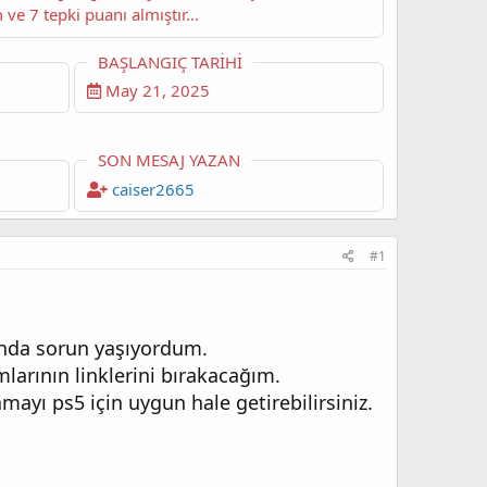
uz. Bu konu şimdiye dek 3,942 kez görüntülenmiş, 9 yorum ve 7 tepki puanı almıştır...
BAŞLANGIÇ TARIHI
May 21, 2025
SON MESAJ YAZAN
caiser2665
#1
ında sorun yaşıyordum.
larının linklerini bırakacağım.
ayı ps5 için uygun hale getirebilirsiniz.