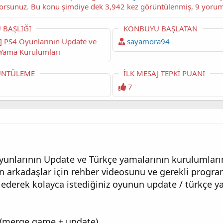
başlıklı konuyu okuyorsun
 BAŞLIĞI
KONBUYU BAŞLATAN
sayamora94
 Yama Kurulumları
NTÜLEME
İLK MESAJ TEPKI PUANI
7
oyunlarının Update ve Türkçe yamalarının kurulumlar
 arkadaşlar için rehber videosunu ve gerekli program
 ederek kolayca istediğiniz oyunun update / türkçe yam
 (merge game + update)