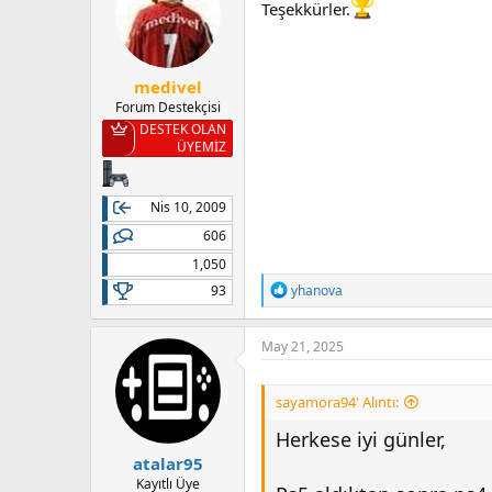
l
Teşekkürler.
e
r
:
medivel
Forum Destekçisi
DESTEK OLAN
ÜYEMİZ
Nis 10, 2009
606
1,050
T
93
yhanova
e
p
k
May 21, 2025
i
l
e
sayamora94' Alıntı:
r
:
Herkese iyi günler,
atalar95
Kayıtlı Üye