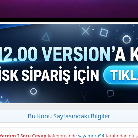
Bu Konu Sayfasındaki Bilgiler
 Yardım I Soru Cevap
kategorisinde
sayamora94
tarafın