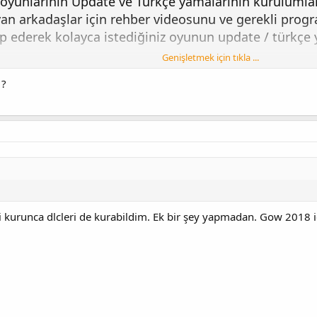
 oyunlarının Update ve Türkçe yamalarının kuruluml
n arkadaşlar için rehber videosunu ve gerekli progra
ip ederek kolayca istediğiniz oyunun update / türkçe
Genişletmek için tıkla ...
 ?
te (merge game + update)
e türkçe yama kurulumu (merge game + update ve tür
eştiriyoruz. Oluşan yeni pkg dosyası ile türkçe yamay
mız hazır.
 kurunca dlcleri de kurabildim. Ek bir şey yapmadan. Gow 2018