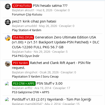
PSN hesabı satma ???
ÇÖP KUTUSU
Başlatan aksu01
Haz 8, 2026
Cevaplar: 0
Forumun Çöp Kutusu
pes21 kirik cihaz psn hatasi
Başlatan umuddd
May 26, 2026
Cevaplar: 0
Play Station 4 Yardım
Generation Zero Ultimate Edition USA
PS4 PKG OYUN
(v1.00) + (v1.51 Backport Update-PSN Patched) + DLC
CUSA-12260 FULL PKG 56.7 GB
Başlatan hako
Nis 29, 2026
Cevaplar: 5
PS4 PKG Oyun İndir
Ratchet and Clank Rift Apart - PSN file
PS5 Yardım
request.
Başlatan slingshot
Ocak 28, 2026
Cevaplar: 0
Playstation 5 Yardım I Soru Cevap
PSN Stuff v 3.00
PS3 CFW + APPS
Başlatan arif02
Ara 19, 2014
Cevaplar: 17
PS3 Geliştirme CFW + APPS
PsnStuff v1.83 (2.01) Yayınlandı - Tüm Psn İçeriği
Başlatan mami063547
Ağu 2, 2014
Cevaplar: 15