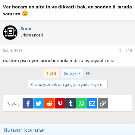
Var hocam en alta in ve dikkatli bak, en sondan 8. sırada
sanırım
Snex
Erişim Engelli
Şub 3, 2013
#10
dostum psn oyunlarını bununla indirip oynayablrmiiz
Son
1 of 3
Sonraki
Cevap yazmak için giriş yap yada kayıt ol.
Facebook
Twitter
Reddit
Pinterest
Tumblr
WhatsApp
E-posta
Link
Paylaş:
Benzer konular