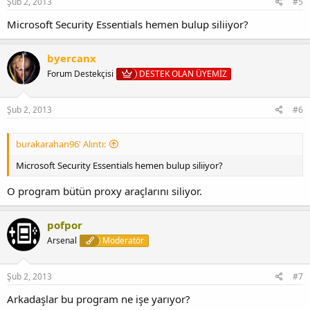
Şub 2, 2013
#5
Microsoft Security Essentials hemen bulup siliiyor?
byercanx
Forum Destekçisi
DESTEK OLAN ÜYEMİZ
Şub 2, 2013
#6
burakarahan96' Alıntı:
Microsoft Security Essentials hemen bulup siliiyor?
O program bütün proxy araçlarını siliyor.
pofpor
Arsenal
Moderatör
Şub 2, 2013
#7
Arkadaşlar bu program ne işe yarıyor?