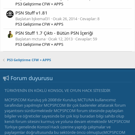
PS3 Geliştirme CFW + APPS
PSN Stuff v1.81
Başlatan bjkemal31
Ocak 26, 2014
Cevaplar: 8
PS3 Geliştirme CFW + APPS
PSN Stuff 1.7 Çıktı - Bütün PSN İçeriği
Başlatan mctuna
Ocak 12, 2013
Cevaplar: 59
PS3 Geliştirme CFW + APPS
PS3 Geliştirme CFW + APPS
Forum duyurusu
TÜRKİYENİN EN KÖKLÜ KONSOL VE OYUN HACK SİTESİDİR
MCPSP.COM Kuruluş yılı 2008'dir Kuruluş MCTUNA kullanıcımız
tarafından yapılmıştır MCPSP.COM Bir çok badereler atlatarak forum
yaşantısını sürdürmektedir MCPSP.COM forum sitesinde paylaşılan
bilgiler ve öğreticiler sayesinde bir çok kişi buradan bilgi sahibi olup
kendi forum sitesini kurmuş ve yoluna devam etmektedir MCPSP.COM
Türkiye genelinde Konsol Hack üzerine yaptığı çalışmalar ve
paylaşımlar doğrultusunda bu sektörde öncü olmuştur,MCPSP.COM