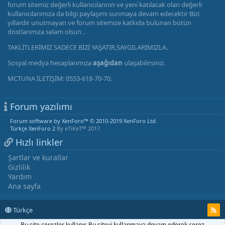
forum sitemiz değerli kullanıcılarının ve yeni katılacak olan değerli
kullanıcılarımıza da bilgi paylaşımı sunmaya devam edecektir Bizi
yıllardır unutmayan ve forum sitemize katkıda bulunan bütün
dostlarımıza selam olsun .
TAKLİTLERİMİZ SADECE BİZİ YAŞATIR,SAYGILARIMIZLA.
Sosyal medya hesaplarımıza
aşağıdan
ulaşabilirsiniz.
MCTUNA İLETİŞİM: 0553-618-70-70.
Forum yazılımı
Forum software by XenForo™
© 2010-2019 XenForo Ltd.
Türkçe XenForo 2
By eTiKeT™ 2017
Hızlı linkler
Şartlar ve kurallar
Gizlilik
Yardım
Ana sayfa
Türkçe
Bu site çerezler kullanır. Bu siteyi kullanmaya devam ederek çerez