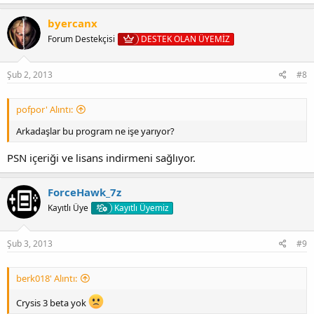
byercanx
Forum Destekçisi
DESTEK OLAN ÜYEMİZ
Şub 2, 2013
#8
pofpor' Alıntı:
Arkadaşlar bu program ne işe yarıyor?
PSN içeriği ve lisans indirmeni sağlıyor.
ForceHawk_7z
Kayıtlı Üye
Kayıtlı Üyemiz
Şub 3, 2013
#9
berk018' Alıntı:
Crysis 3 beta yok