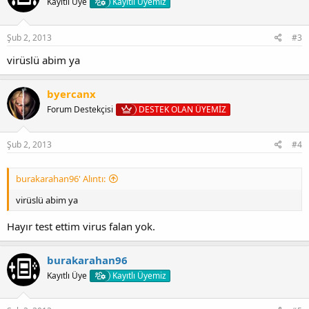
Kayıtlı Üye
Kayıtlı Üyemiz
Şub 2, 2013
#3
virüslü abim ya
byercanx
Forum Destekçisi
DESTEK OLAN ÜYEMİZ
Şub 2, 2013
#4
burakarahan96' Alıntı:
virüslü abim ya
Hayır test ettim virus falan yok.
burakarahan96
Kayıtlı Üye
Kayıtlı Üyemiz