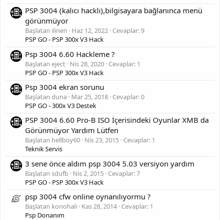
PSP 3004 (kalıcı hacklı),bilgisayara bağlanınca menü
görünmüyor
Başlatan ilinen
Haz 12, 2022
Cevaplar: 9
PSP GO - PSP 300x V3 Hack
Psp 3004 6.60 Hackleme ?
Başlatan eject
Nis 28, 2020
Cevaplar: 1
PSP GO - PSP 300x V3 Hack
Psp 3004 ekran sorunu
Başlatan duna
Mar 25, 2018
Cevaplar: 0
PSP GO - 300x V3 Destek
PSP 3004 6.60 Pro-B ISO İçerisindeki Oyunlar XMB da
Görünmüyor Yardım Lütfen
Başlatan hellboy60
Nis 23, 2015
Cevaplar: 1
Teknik Servis
3 sene önce aldım psp 3004 5.03 versiyon yardım
Başlatan sdufb
Nis 2, 2015
Cevaplar: 7
PSP GO - PSP 300x V3 Hack
psp 3004 cfw online oynanılıyormu ?
Başlatan konohali
Kas 28, 2014
Cevaplar: 1
Psp Donanım