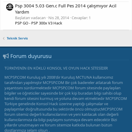
Psp 3004 5.03 Gen.c Full Pes 2014 çalışmıyor Acil
Yardım
Başlatan vadacan
Nis 28, 2014
Cevaplar: 1
PSP GO - PSP 300x V3 Hack
Teknik Servis
Forum duyurusu
TÜRKİYENİN EN KÖKLÜ KONSOL VE OYUN HACK SİTESİDİR
MCPSP.COM Kuruluş yılı 2008'dir Kuruluş MCTUNA kullanıcımız
tarafından yapılmıştır MCPSP.COM Bir çok badereler atlatarak forum
yaşantısını sürdürmektedir MCPSP.COM forum sitesinde paylaşılan
bilgiler ve öğreticiler sayesinde bir çok kişi buradan bilgi sahibi olup
kendi forum sitesini kurmuş ve yoluna devam etmektedir MCPSP.COM
Türkiye genelinde Konsol Hack üzerine yaptığı çalışmalar ve
paylaşımlar doğrultusunda bu sektörde öncü olmuştur,MCPSP.COM
forum sitemiz değerli kullanıcılarının ve yeni katılacak olan değerli
kullanıcılarımıza da bilgi paylaşımı sunmaya devam edecektir Bizi
yıllardır unutmayan ve forum sitemize katkıda bulunan bütün
dostlarımıza selam olsun .