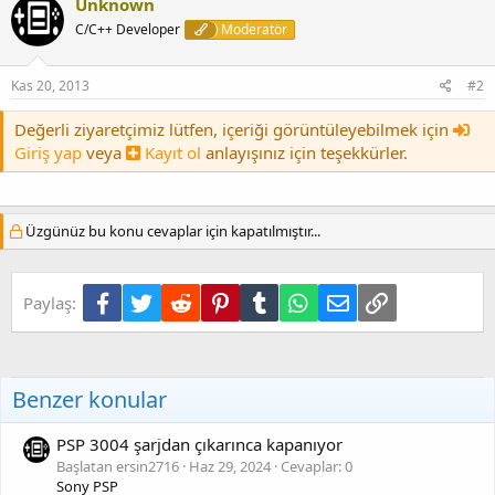
Unknown
C/C++ Developer
Moderatör
Kas 20, 2013
#2
Değerli ziyaretçimiz lütfen, içeriği görüntüleyebilmek için
Giriş yap
veya
Kayıt ol
anlayışınız için teşekkürler.
Üzgünüz bu konu cevaplar için kapatılmıştır...
Facebook
Twitter
Reddit
Pinterest
Tumblr
WhatsApp
E-posta
Link
Paylaş:
Benzer konular
PSP 3004 şarjdan çıkarınca kapanıyor
Başlatan ersin2716
Haz 29, 2024
Cevaplar: 0
Sony PSP