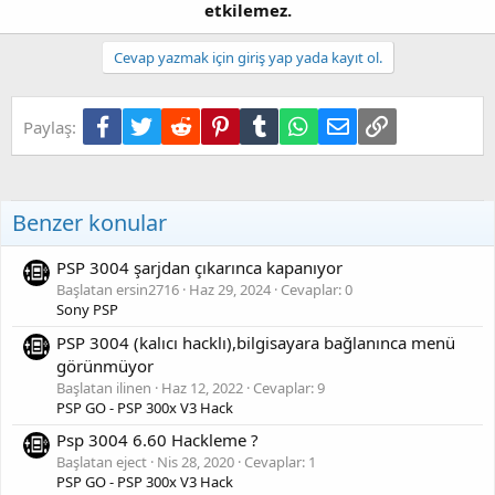
etkilemez.
Cevap yazmak için giriş yap yada kayıt ol.
Facebook
Twitter
Reddit
Pinterest
Tumblr
WhatsApp
E-posta
Link
Paylaş:
Benzer konular
PSP 3004 şarjdan çıkarınca kapanıyor
Başlatan ersin2716
Haz 29, 2024
Cevaplar: 0
Sony PSP
PSP 3004 (kalıcı hacklı),bilgisayara bağlanınca menü
görünmüyor
Başlatan ilinen
Haz 12, 2022
Cevaplar: 9
PSP GO - PSP 300x V3 Hack
Psp 3004 6.60 Hackleme ?
Başlatan eject
Nis 28, 2020
Cevaplar: 1
PSP GO - PSP 300x V3 Hack