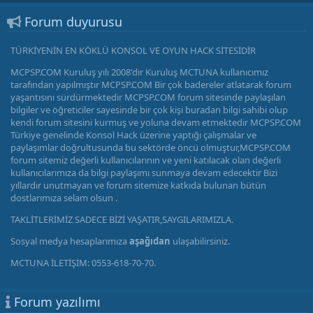
Forum duyurusu
TÜRKİYENİN EN KÖKLÜ KONSOL VE OYUN HACK SİTESİDİR
MCPSP.COM Kuruluş yılı 2008'dir Kuruluş MCTUNA kullanıcımız
tarafından yapılmıştır MCPSP.COM Bir çok badereler atlatarak forum
yaşantısını sürdürmektedir MCPSP.COM forum sitesinde paylaşılan
bilgiler ve öğreticiler sayesinde bir çok kişi buradan bilgi sahibi olup
kendi forum sitesini kurmuş ve yoluna devam etmektedir MCPSP.COM
Türkiye genelinde Konsol Hack üzerine yaptığı çalışmalar ve
paylaşımlar doğrultusunda bu sektörde öncü olmuştur,MCPSP.COM
forum sitemiz değerli kullanıcılarının ve yeni katılacak olan değerli
kullanıcılarımıza da bilgi paylaşımı sunmaya devam edecektir Bizi
yıllardır unutmayan ve forum sitemize katkıda bulunan bütün
dostlarımıza selam olsun .
TAKLİTLERİMİZ SADECE BİZİ YAŞATIR,SAYGILARIMIZLA.
Sosyal medya hesaplarımıza
aşağıdan
ulaşabilirsiniz.
MCTUNA İLETİŞİM: 0553-618-70-70.
Forum yazılımı