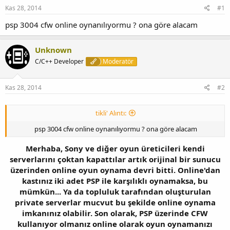
Kas 28, 2014
#1
psp 3004 cfw online oynanılıyormu ? ona göre alacam
Unknown
C/C++ Developer
Moderatör
Kas 28, 2014
#2
tikli' Alıntı:
psp 3004 cfw online oynanılıyormu ? ona göre alacam
Merhaba, Sony ve diğer oyun üreticileri kendi
serverlarını çoktan kapattılar artık orijinal bir sunucu
üzerinden online oyun oynama devri bitti. Online'dan
kastınız iki adet PSP ile karşılıklı oynamaksa, bu
mümkün... Ya da topluluk tarafından oluşturulan
private serverlar mucvut bu şekilde online oynama
imkanınız olabilir. Son olarak, PSP üzerinde CFW
kullanıyor olmanız online olarak oyun oynamanızı