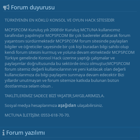
Forum duyurusu
TÜRKİYENİN EN KÖKLÜ KONSOL VE OYUN HACK SİTESİDİR
MCPSP.COM Kuruluş yılı 2008'dir Kuruluş MCTUNA kullanıcımız
tarafından yapılmıştır MCPSP.COM Bir çok badereler atlatarak forum
yaşantısını sürdürmektedir MCPSP.COM forum sitesinde paylaşılan
bilgiler ve öğreticiler sayesinde bir çok kişi buradan bilgi sahibi olup
kendi forum sitesini kurmuş ve yoluna devam etmektedir MCPSP.COM
Türkiye genelinde Konsol Hack üzerine yaptığı çalışmalar ve
paylaşımlar doğrultusunda bu sektörde öncü olmuştur,MCPSP.COM
forum sitemiz değerli kullanıcılarının ve yeni katılacak olan değerli
kullanıcılarımıza da bilgi paylaşımı sunmaya devam edecektir Bizi
yıllardır unutmayan ve forum sitemize katkıda bulunan bütün
dostlarımıza selam olsun .
TAKLİTLERİMİZ SADECE BİZİ YAŞATIR,SAYGILARIMIZLA.
Sosyal medya hesaplarımıza
aşağıdan
ulaşabilirsiniz.
MCTUNA İLETİŞİM: 0553-618-70-70.
Forum yazılımı