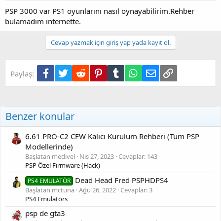
PSP 3000 var PS1 oyunlarını nasıl oynayabilirim.Rehber
bulamadım internette.
Cevap yazmak için giriş yap yada kayıt ol.
Facebook
Twitter
Reddit
Pinterest
Tumblr
WhatsApp
E-posta
Link
Paylaş:
Benzer konular
6.61 PRO-C2 CFW Kalıcı Kurulum Rehberi (Tüm PSP
Modellerinde)
Başlatan medivel
Nis 27, 2023
Cevaplar: 143
PSP Özel Firmware (Hack)
Dead Head Fred PSPHDPS4
PS4 EMULATÖR
Başlatan mctuna
Ağu 26, 2022
Cevaplar: 3
PS4 Emulatörs
psp de gta3