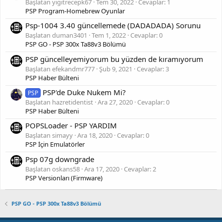
Başlatan yigitrecepk67
Tem 30, 2022
Cevaplar: 1
PSP Program-Homebrew Oyunlar
Psp-1004 3.40 güncellemede (DADADADA) Sorunu
Başlatan duman3401
Tem 1, 2022
Cevaplar: 0
PSP GO - PSP 300x Ta88v3 Bölümü
PSP güncelleyemiyorum bu yüzden de kıramıyorum
Başlatan efekandmr777
Şub 9, 2021
Cevaplar: 3
PSP Haber Bülteni
PSP'de Duke Nukem Mi?
PSP
Başlatan hazretidentist
Ara 27, 2020
Cevaplar: 0
PSP Haber Bülteni
POPSLoader - PSP YARDIM
Başlatan simayy
Ara 18, 2020
Cevaplar: 0
PSP İçin Emulatörler
Psp 07g downgrade
Başlatan oskans58
Ara 17, 2020
Cevaplar: 2
PSP Versionları (Firmware)
PSP GO - PSP 300x Ta88v3 Bölümü