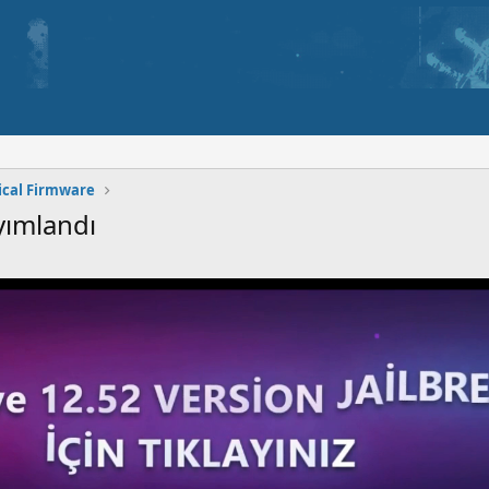
fical Firmware
yımlandı