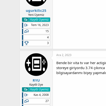
ugurkilic25
Yeni Üyemiz
Kayıtlı Üyemiz
Tem 16, 2023
15
4
3
Ara 2, 2023
Bende bir vita tv var her acti
storeye giriyordu 3.74 çıkın
bilgisayardanmı bişey yapmalıyı
RYU
Kayıtlı Üye
Kayıtlı Üyemiz
Kas 4, 2008
27