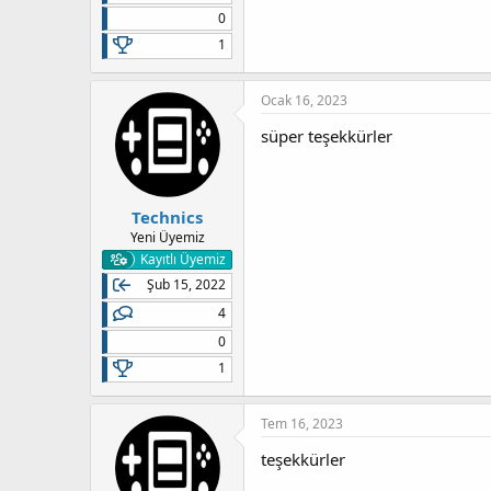
0
1
Ocak 16, 2023
süper teşekkürler
Technics
Yeni Üyemiz
Kayıtlı Üyemiz
Şub 15, 2022
4
0
1
Tem 16, 2023
teşekkürler