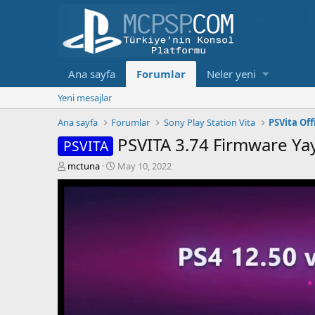
Ana sayfa
Forumlar
Neler yeni
Yeni mesajlar
Ana sayfa
Forumlar
Sony Play Station Vita
PSVita Of
PSVITA 3.74 Firmware Ya
PSVITA
K
B
mctuna
May 10, 2022
o
a
n
ş
b
l
u
a
y
n
u
g
b
ı
a
ç
ş
t
l
a
a
r