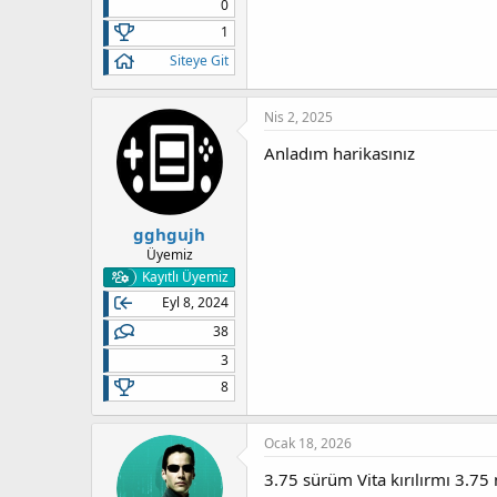
0
1
Siteye Git
Nis 2, 2025
Anladım harikasınız
gghgujh
Üyemiz
Kayıtlı Üyemiz
Eyl 8, 2024
38
3
8
Ocak 18, 2026
3.75 sürüm Vita kırılırmı 3.75