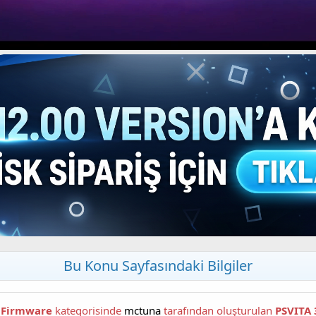
Bu Konu Sayfasındaki Bilgiler
l Firmware
kategorisinde
mctuna
tarafından oluşturulan
PSVITA 