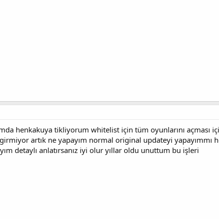
gimda henkakuya tikliyorum whitelist için tüm oyunlarını açması iç
ca girmiyor artık ne yapayım normal original updateyi yapayımm
m detaylı anlatırsanız iyi olur yıllar oldu unuttum bu işleri