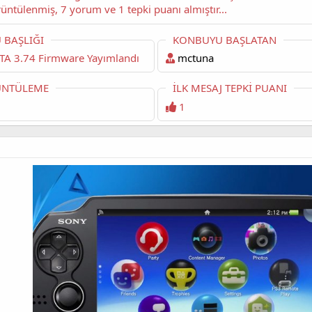
okuyorsunuz. Bu konu şimdiye dek 3,033 kez görüntülenmiş, 7 yorum ve 1 tepki puanı almıştır...
 BAŞLIĞI
KONBUYU BAŞLATAN
TA 3.74 Firmware Yayımlandı
mctuna
NTÜLEME
İLK MESAJ TEPKI PUANI
1