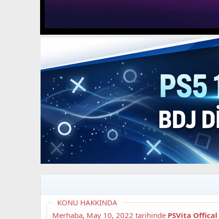
t
i
a
h
n
i
KONU HAKKINDA
Merhaba,
May 10, 2022
tarihinde
PSVita Offica