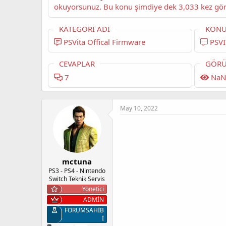
KATEGORI ADI
KONU
PSVita Offical Firmware
PSVI
CEVAPLAR
GÖRÜ
7
NaN
May 10, 2022
mctuna
PS3 - PS4 - Nintendo
Switch Teknik Servis
Yönetici
ADMİN
FORUMSAHİB
İ