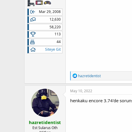
Mar 29, 2008
12,630
58,220
113
44
Siteye Git
T
hazretidentist
e
p
k
May 10, 2022
i
l
henkaku encore 3.74'de sorun
e
r
:
hazretidentist
Est Sularus Oth