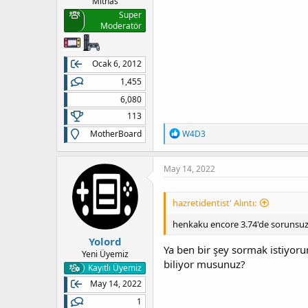
Mithas
Super
Moderatör
Ocak 6, 2012
1,455
6,080
113
T
MotherBoard
W4D3
e
p
k
May 14, 2022
i
l
e
hazretidentist' Alıntı:
r
:
henkaku encore 3.74'de sorunsuz
Yolord
Ya ben bir şey sormak istiyor
Yeni Üyemiz
biliyor musunuz?
Kayıtlı Üyemiz
May 14, 2022
1