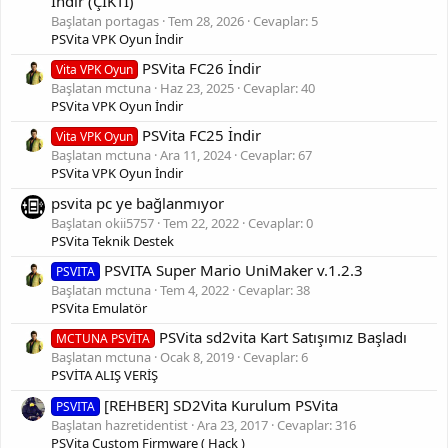
İndir (ÇIKTI)
Başlatan portagas
Tem 28, 2026
Cevaplar: 5
PSVita VPK Oyun İndir
PSVita FC26 İndir
Vita VPK Oyun
Başlatan mctuna
Haz 23, 2025
Cevaplar: 40
PSVita VPK Oyun İndir
PSVita FC25 İndir
Vita VPK Oyun
Başlatan mctuna
Ara 11, 2024
Cevaplar: 67
PSVita VPK Oyun İndir
psvita pc ye bağlanmıyor
Başlatan okii5757
Tem 22, 2022
Cevaplar: 0
PSVita Teknik Destek
PSVITA Super Mario UniMaker v.1.2.3
PSVITA
Başlatan mctuna
Tem 4, 2022
Cevaplar: 38
PSVita Emulatör
PSVita sd2vita Kart Satışımız Başladı
MCTUNA PSVİTA
Başlatan mctuna
Ocak 8, 2019
Cevaplar: 6
PSVİTA ALIŞ VERİŞ
[REHBER] SD2Vita Kurulum PSVita
PSVITA
Başlatan hazretidentist
Ara 23, 2017
Cevaplar: 316
PSVita Custom Firmware ( Hack )