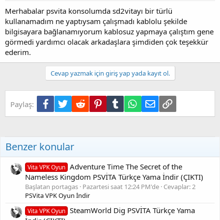
Merhabalar psvita konsolumda sd2vitayı bir türlü
kullanamadım ne yaptıysam çalışmadı kablolu şekilde
bilgisayara bağlanamıyorum kablosuz yapmaya çalıştım gene
görmedi yardımcı olacak arkadaşlara şimdiden çok teşekkür
ederim.
Cevap yazmak için giriş yap yada kayıt ol.
Facebook
Twitter
Reddit
Pinterest
Tumblr
WhatsApp
E-posta
Link
Paylaş:
Benzer konular
Adventure Time The Secret of the
Vita VPK Oyun
Nameless Kingdom PSVİTA Türkçe Yama İndir (ÇIKTI)
Başlatan portagas
Pazartesi saat 12:24 PM'de
Cevaplar: 2
PSVita VPK Oyun İndir
SteamWorld Dig PSVİTA Türkçe Yama
Vita VPK Oyun