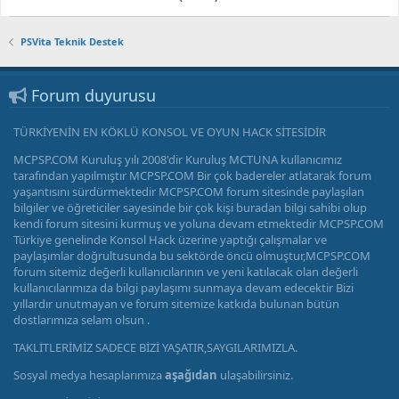
PSVita Teknik Destek
Forum duyurusu
TÜRKİYENİN EN KÖKLÜ KONSOL VE OYUN HACK SİTESİDİR
MCPSP.COM Kuruluş yılı 2008'dir Kuruluş MCTUNA kullanıcımız
tarafından yapılmıştır MCPSP.COM Bir çok badereler atlatarak forum
yaşantısını sürdürmektedir MCPSP.COM forum sitesinde paylaşılan
bilgiler ve öğreticiler sayesinde bir çok kişi buradan bilgi sahibi olup
kendi forum sitesini kurmuş ve yoluna devam etmektedir MCPSP.COM
Türkiye genelinde Konsol Hack üzerine yaptığı çalışmalar ve
paylaşımlar doğrultusunda bu sektörde öncü olmuştur,MCPSP.COM
forum sitemiz değerli kullanıcılarının ve yeni katılacak olan değerli
kullanıcılarımıza da bilgi paylaşımı sunmaya devam edecektir Bizi
yıllardır unutmayan ve forum sitemize katkıda bulunan bütün
dostlarımıza selam olsun .
TAKLİTLERİMİZ SADECE BİZİ YAŞATIR,SAYGILARIMIZLA.
Sosyal medya hesaplarımıza
aşağıdan
ulaşabilirsiniz.