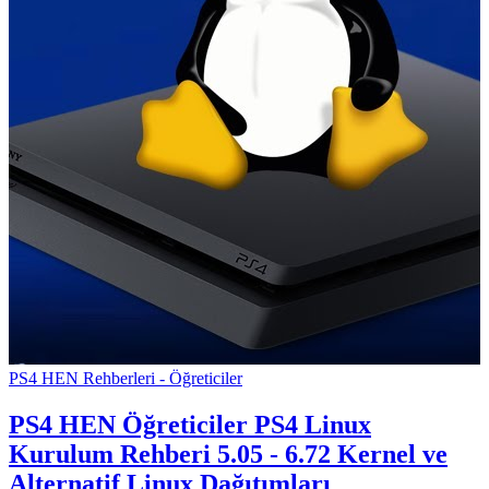
PS4 HEN Rehberleri - Öğreticiler
PS4 HEN Öğreticiler
PS4 Linux
Kurulum Rehberi 5.05 - 6.72 Kernel ve
Alternatif Linux Dağıtımları