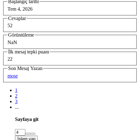
Başlangıç tarihi
Tem 4, 2026
Cevaplar
52
Görüntüleme
NaN
İlk mesaj tepki puanı
22
Son Mesaj Yazan
mose
1
2
3
...
Sayfaya git
İşlem yap