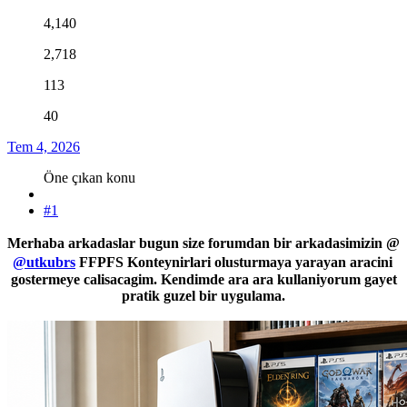
4,140
2,718
113
40
Tem 4, 2026
Öne çıkan konu
#1
Merhaba arkadaslar bugun size forumdan bir arkadasimizin @
@utkubrs
FFPFS Konteynirlari olusturmaya yarayan aracini
gostermeye calisacagim. Kendimde ara ara kullaniyorum gayet
pratik guzel bir uygulama.