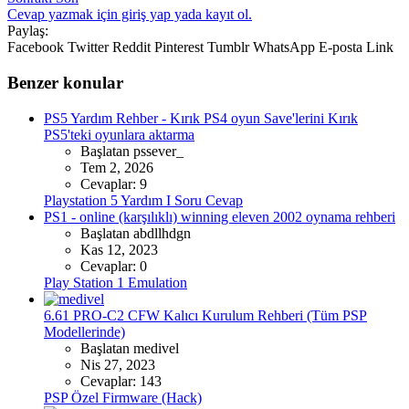
Cevap yazmak için giriş yap yada kayıt ol.
Paylaş:
Facebook
Twitter
Reddit
Pinterest
Tumblr
WhatsApp
E-posta
Link
Benzer konular
PS5 Yardım
Rehber - Kırık PS4 oyun Save'lerini Kırık
PS5'teki oyunlara aktarma
Başlatan pssever_
Tem 2, 2026
Cevaplar: 9
Playstation 5 Yardım I Soru Cevap
PS1 - online (karşılıklı) winning eleven 2002 oynama rehberi
Başlatan abdllhdgn
Kas 12, 2023
Cevaplar: 0
Play Station 1 Emulation
6.61 PRO-C2 CFW Kalıcı Kurulum Rehberi (Tüm PSP
Modellerinde)
Başlatan medivel
Nis 27, 2023
Cevaplar: 143
PSP Özel Firmware (Hack)