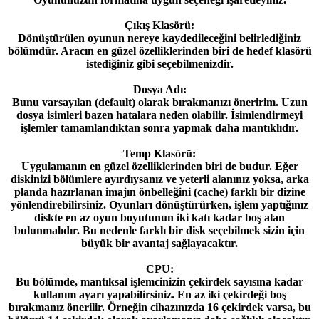
Çıkış Klasörü:
Dönüştürülen oyunun nereye kaydedileceğini belirlediğiniz
bölümdür. Aracın en güzel özelliklerinden biri de hedef klasörü
istediğiniz gibi seçebilmenizdir.
Dosya Adı:
Bunu varsayılan (default) olarak bırakmanızı öneririm. Uzun
dosya isimleri bazen hatalara neden olabilir. İsimlendirmeyi
işlemler tamamlandıktan sonra yapmak daha mantıklıdır.
Temp Klasörü:
Uygulamanın en güzel özelliklerinden biri de budur. Eğer
diskinizi bölümlere ayırdıysanız ve yeterli alanınız yoksa, arka
planda hazırlanan imajın önbelleğini (cache) farklı bir dizine
yönlendirebilirsiniz. Oyunları dönüştürürken, işlem yaptığınız
diskte en az oyun boyutunun iki katı kadar boş alan
bulunmalıdır. Bu nedenle farklı bir disk seçebilmek sizin için
büyük bir avantaj sağlayacaktır.
CPU:
Bu bölümde, mantıksal işlemcinizin çekirdek sayısına kadar
kullanım ayarı yapabilirsiniz. En az iki çekirdeği boş
bırakmanız önerilir. Örneğin cihazınızda 16 çekirdek varsa, bu