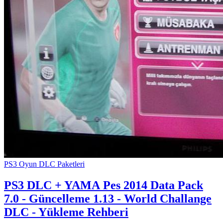
PS3 Oyun DLC Paketleri
PS3 DLC + YAMA
Pes 2014 Data Pack
7.0 - Güncelleme 1.13 - World Challange
DLC - Yükleme Rehberi