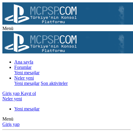
Menü
Ana sayfa
Forumlar
Yeni mesajlar
Neler yeni
Yeni mesajlar
Son aktiviteler
Giriş yap
Kayıt ol
Neler yeni
Yeni mesajlar
Menü
Giriş yap