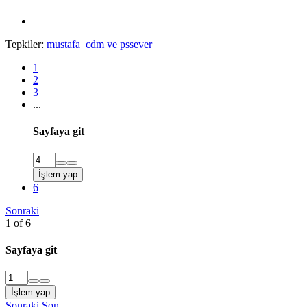
Tepkiler:
mustafa_cdm
ve
pssever_
1
2
3
...
Sayfaya git
İşlem yap
6
Sonraki
1 of 6
Sayfaya git
İşlem yap
Sonraki
Son