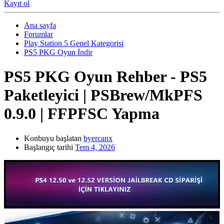
Kayıt ol
Ana sayfa
Forumlar
Play Station 5 Genel Kategorisi
PS5 PKG Oyun İndir
PS5 PKG Oyun
Rehber - PS5
Paketleyici | PSBrew/MkPFS
0.9.0 | FFPFSC Yapma
Konbuyu başlatan
byercanx
Başlangıç tarihi
Tem 4, 2026