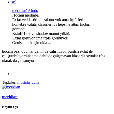
#9
meridian' Alıntı:
Hocam merhaba.
Exfat ve klasörlüde sıkıntı yok ama ffpfs leri
homebrew,data klasörleri vs hepsine attım hiçbiri
görmedi.
Kstuff 1.07 ve shadowmount yüklü.
Exfat görüyor ama ffpfs görmüyor.
Genişletmek için tıkla ...
hocam bazı oyunlar dahili de çalışmıyor, bunları exfat ile
çalıştırabiliyorduk ama dahilide çalışmayan klasörlü oyunlar ffps
olarak da çalışmıyor
Tepkiler:
mustafa_cdm
meridian
Kayıtlı Üye