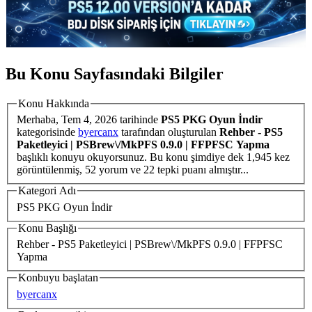
Bu Konu Sayfasındaki Bilgiler
Konu Hakkında
Merhaba,
Tem 4, 2026
tarihinde
PS5 PKG Oyun İndir
kategorisinde
byercanx
tarafından oluşturulan
Rehber - PS5
Paketleyici | PSBrew\/MkPFS 0.9.0 | FFPFSC Yapma
başlıklı konuyu okuyorsunuz. Bu konu şimdiye dek 1,945 kez
görüntülenmiş, 52 yorum ve 22 tepki puanı almıştır...
Kategori Adı
PS5 PKG Oyun İndir
Konu Başlığı
Rehber - PS5 Paketleyici | PSBrew\/MkPFS 0.9.0 | FFPFSC
Yapma
Konbuyu başlatan
byercanx