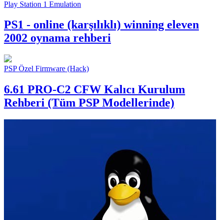
Play Station 1 Emulation
PS1 - online (karşılıklı) winning eleven
2002 oynama rehberi
PSP Özel Firmware (Hack)
6.61 PRO-C2 CFW Kalıcı Kurulum
Rehberi (Tüm PSP Modellerinde)