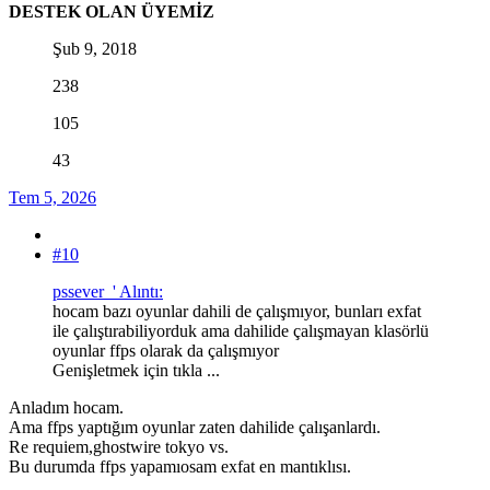
DESTEK OLAN ÜYEMİZ
Şub 9, 2018
238
105
43
Tem 5, 2026
#10
pssever_' Alıntı:
hocam bazı oyunlar dahili de çalışmıyor, bunları exfat
ile çalıştırabiliyorduk ama dahilide çalışmayan klasörlü
oyunlar ffps olarak da çalışmıyor
Genişletmek için tıkla ...
Anladım hocam.
Ama ffps yaptığım oyunlar zaten dahilide çalışanlardı.
Re requiem,ghostwire tokyo vs.
Bu durumda ffps yapamıosam exfat en mantıklısı.