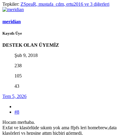
Tepkiler:
ZSpeaR
,
mustafa_cdm
,
ertu2016
ve 3 diğerleri
meridian
Kayıtlı Üye
DESTEK OLAN ÜYEMİZ
Şub 9, 2018
238
105
43
Tem 5, 2026
#8
Hocam merhaba.
Exfat ve klasörlüde sıkıntı yok ama ffpfs leri homebrew,data
klasörleri vs hepsine attım hiçbiri görmedi.