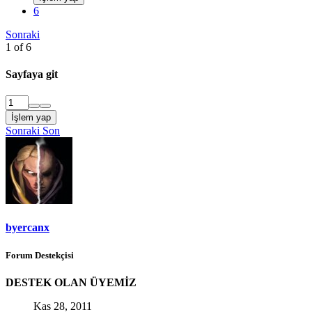
6
Sonraki
1 of 6
Sayfaya git
İşlem yap
Sonraki
Son
byercanx
Forum Destekçisi
DESTEK OLAN ÜYEMİZ
Kas 28, 2011