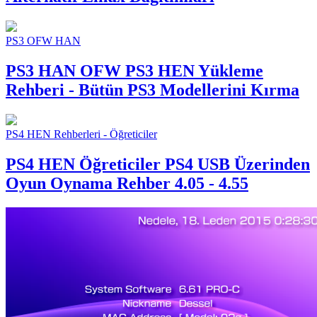
PS3 OFW HAN
PS3 HAN OFW
PS3 HEN Yükleme
Rehberi - Bütün PS3 Modellerini Kırma
PS4 HEN Rehberleri - Öğreticiler
PS4 HEN Öğreticiler
PS4 USB Üzerinden
Oyun Oynama Rehber 4.05 - 4.55