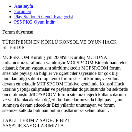
Ana sayfa
Forumlar
Play Station 5 Genel Kategorisi
PS5 PKG Oyun İndir
Forum duyurusu
TÜRKİYENİN EN KÖKLÜ KONSOL VE OYUN HACK
SİTESİDİR
MCPSP.COM Kuruluş yılı 2008'dir Kuruluş MCTUNA
kullanıcımız tarafından yapılmıştır MCPSP.COM Bir çok badereler
atlatarak forum yaşantısını sürdürmektedir MCPSP.COM forum
sitesinde paylaşılan bilgiler ve öğreticiler sayesinde bir çok kişi
buradan bilgi sahibi olup kendi forum sitesini kurmuş ve yoluna
devam etmektedir MCPSP.COM Türkiye genelinde Konsol Hack
üzerine yaptığı çalışmalar ve paylaşımlar doğrultusunda bu sektörde
öncü olmuştur,MCPSP.COM forum sitemiz değerli kullanıcılarının
ve yeni katılacak olan değerli kullanıcılarımıza da bilgi paylaşımı
sunmaya devam edecektir Bizi yıllardır unutmayan ve forum
sitemize katkıda bulunan bütün dostlarımıza selam olsun .
TAKLİTLERİMİZ SADECE BİZİ
YAŞATIR,SAYGILARIMIZLA.