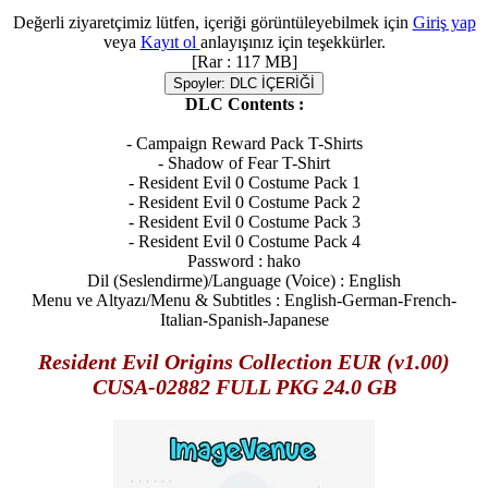
Değerli ziyaretçimiz lütfen, içeriği görüntüleyebilmek için
Giriş yap
veya
Kayıt ol
anlayışınız için teşekkürler.
[Rar : 117 MB]
Spoyler:
DLC İÇERİĞİ
DLC Contents :
- Campaign Reward Pack T-Shirts
- Shadow of Fear T-Shirt
- Resident Evil 0 Costume Pack 1
- Resident Evil 0 Costume Pack 2
- Resident Evil 0 Costume Pack 3
- Resident Evil 0 Costume Pack 4
Password : hako
Dil (Seslendirme)/Language (Voice) : English
Menu ve Altyazı/Menu & Subtitles : English-German-French-
Italian-Spanish-Japanese
Resident Evil Origins Collection EUR (v1.00)
CUSA-02882 FULL PKG 24.0 GB