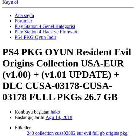
Kayıt ol
Ana sayfa
Forumlar
Play Station 4 Genel Kategorisi
Play Station 4 Hack ve Firmware
PS4 PKG Oyun İndir
PS4 PKG OYUN
Resident Evil
Origins Collection USA-EUR
(v1.00) + (v1.01 UPDATE) +
DLC CUSA-03178-CUSA-
03178 FULL PKGs 26.7 GB
Konbuyu başlatan
hako
Başlangıç tarihi
Ağu 14, 2018
Etiketler
240
collection
cusa02882
eur
evil
full
gb
origins
pkg