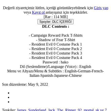
Değerli ziyaretçimiz lütfen, içeriği görüntüleyebilmek için
Giriş yap
veya
Kayıt ol
anlayışınız için teşekkürler.
[Rar : 114 MB]
Spoyler:
DLC İÇERİĞİ
DLC Contents :
- Campaign Reward Pack T-Shirts
- Shadow of Fear T-Shirt
- Resident Evil 0 Costume Pack 1
- Resident Evil 0 Costume Pack 2
- Resident Evil 0 Costume Pack 3
- Resident Evil 0 Costume Pack 4
Password : hako
Dil (Seslendirme)/Language (Voice) : English
Menu ve Altyazı/Menu & Subtitles : English-German-French-
Italian-Spanish-Japanese-Chinese​
Son düzenleme:
May 9, 2022
Tepkiler:
James_Sunderland
,
Jack_The_Ripper_92
,
mortal_sk
ve 7