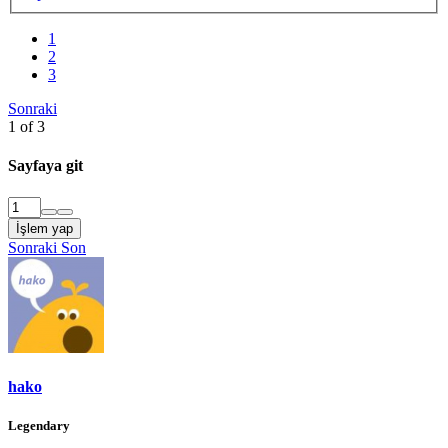
1
2
3
Sonraki
1 of 3
Sayfaya git
İşlem yap
Sonraki
Son
hako
Legendary