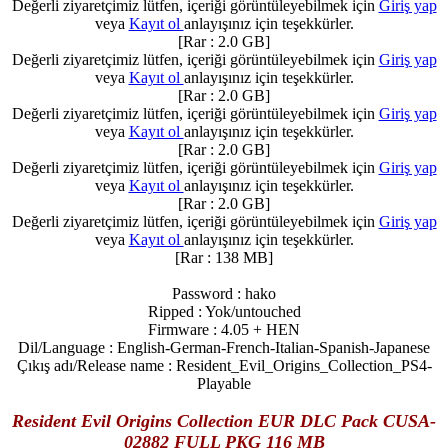
Değerli ziyaretçimiz lütfen, içeriği görüntüleyebilmek için
Giriş yap
veya
Kayıt ol
anlayışınız için teşekkürler.
[Rar : 2.0 GB]
Değerli ziyaretçimiz lütfen, içeriği görüntüleyebilmek için
Giriş yap
veya
Kayıt ol
anlayışınız için teşekkürler.
[Rar : 2.0 GB]
Değerli ziyaretçimiz lütfen, içeriği görüntüleyebilmek için
Giriş yap
veya
Kayıt ol
anlayışınız için teşekkürler.
[Rar : 2.0 GB]
Değerli ziyaretçimiz lütfen, içeriği görüntüleyebilmek için
Giriş yap
veya
Kayıt ol
anlayışınız için teşekkürler.
[Rar : 2.0 GB]
Değerli ziyaretçimiz lütfen, içeriği görüntüleyebilmek için
Giriş yap
veya
Kayıt ol
anlayışınız için teşekkürler.
[Rar : 138 MB]
Password : hako
Ripped : Yok/untouched
Firmware : 4.05 + HEN
Dil/Language : English-German-French-Italian-Spanish-Japanese
Çıkış adı/Release name : Resident_Evil_Origins_Collection_PS4-
Playable
Resident Evil Origins Collection EUR DLC Pack CUSA-
02882 FULL PKG 116 MB