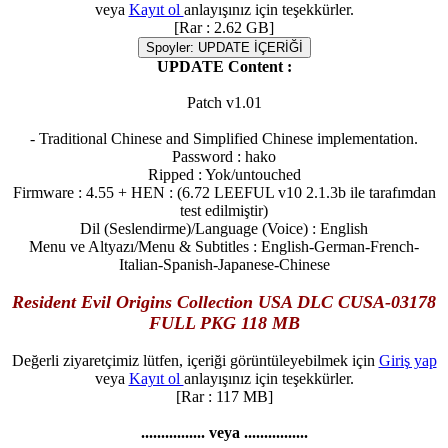
veya
Kayıt ol
anlayışınız için teşekkürler.
[Rar : 2.62 GB]
Spoyler:
UPDATE İÇERİĞİ
UPDATE Content :
Patch v1.01
- Traditional Chinese and Simplified Chinese implementation.
Password : hako
Ripped : Yok/untouched
Firmware : 4.55 + HEN : (6.72 LEEFUL v10 2.1.3b ile tarafımdan
test edilmiştir)
Dil (Seslendirme)/Language (Voice) : English
Menu ve Altyazı/Menu & Subtitles : English-German-French-
Italian-Spanish-Japanese-Chinese
Resident Evil Origins Collection USA DLC CUSA-03178
FULL PKG 118 MB
Değerli ziyaretçimiz lütfen, içeriği görüntüleyebilmek için
Giriş yap
veya
Kayıt ol
anlayışınız için teşekkürler.
[Rar : 117 MB]
................ veya ................