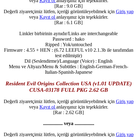
veya
Kayıt ol
anlayışınız için teşekkürler.
[Rar : 9.0 GB]
Değerli ziyaretçimiz lütfen, içeriği görüntüleyebilmek için
Giriş yap
veya
Kayıt ol
anlayışınız için teşekkürler.
[Rar : 6.1 GB]
Linkler birbirinin aynıdır/Links are interchangeable
Password : hako
Ripped : Yok/untouched
Firmware : 4.55 + HEN : (6.72 LEEFUL v10 2.1.3b ile tarafımdan
test edilmiştir)
Dil (Seslendirme)/Language (Voice) : English
Menu ve Altyazı/Menu & Subtitles : English-German-French-
Italian-Spanish-Japanese
Resident Evil Origins Collection USA (v1.01 UPDATE)
CUSA-03178 FULL PKG 2.62 GB
Değerli ziyaretçimiz lütfen, içeriği görüntüleyebilmek için
Giriş yap
veya
Kayıt ol
anlayışınız için teşekkürler.
[Rar : 2.62 GB]
................ veya ................
Değerli ziyaretçimiz lütfen, içeriği görüntüleyebilmek için
Giriş yap