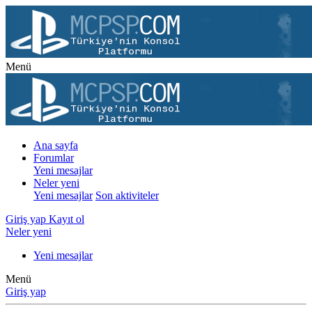
Menü
Ana sayfa
Forumlar
Yeni mesajlar
Neler yeni
Yeni mesajlar
Son aktiviteler
Giriş yap
Kayıt ol
Neler yeni
Yeni mesajlar
Menü
Giriş yap