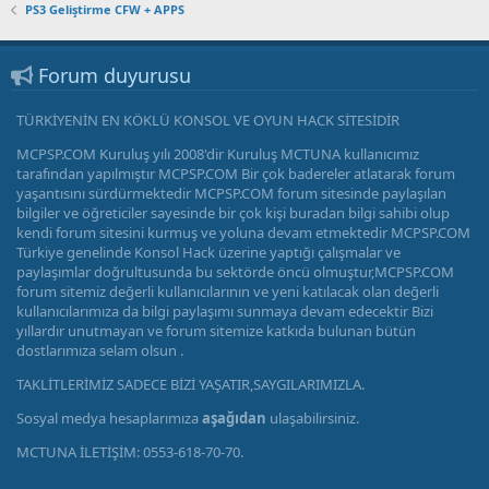
PS3 Geliştirme CFW + APPS
Forum duyurusu
TÜRKİYENİN EN KÖKLÜ KONSOL VE OYUN HACK SİTESİDİR
MCPSP.COM Kuruluş yılı 2008'dir Kuruluş MCTUNA kullanıcımız
tarafından yapılmıştır MCPSP.COM Bir çok badereler atlatarak forum
yaşantısını sürdürmektedir MCPSP.COM forum sitesinde paylaşılan
bilgiler ve öğreticiler sayesinde bir çok kişi buradan bilgi sahibi olup
kendi forum sitesini kurmuş ve yoluna devam etmektedir MCPSP.COM
Türkiye genelinde Konsol Hack üzerine yaptığı çalışmalar ve
paylaşımlar doğrultusunda bu sektörde öncü olmuştur,MCPSP.COM
forum sitemiz değerli kullanıcılarının ve yeni katılacak olan değerli
kullanıcılarımıza da bilgi paylaşımı sunmaya devam edecektir Bizi
yıllardır unutmayan ve forum sitemize katkıda bulunan bütün
dostlarımıza selam olsun .
TAKLİTLERİMİZ SADECE BİZİ YAŞATIR,SAYGILARIMIZLA.
Sosyal medya hesaplarımıza
aşağıdan
ulaşabilirsiniz.
MCTUNA İLETİŞİM: 0553-618-70-70.