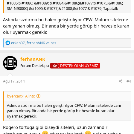
#1085;&#1086; &#1089; &#1084;&#1086;&#1077;&#1075;&#1086;
SM-N9000Q &#1095;&#1077;&#1088;&#1077;&#1079; Tapatalk
Aslında sızdırma bu halen geliştiriliyor CFW. Malum sitelerde
canı yanan olmuş. Bir anda bir yerde görüp bir hevesle kuran
olur uyarmak gerekir.
T
erkan07
,
ferhanANK
ve
nss
e
p
k
ferhanANK
i
Forum Destekçisi
DESTEK OLAN ÜYEMİZ
l
e
r
:
Ağu 17, 2014
#4
byercanx' Alıntı:
Aslında sızdırma bu halen geliştiriliyor CFW. Malum sitelerde canı
yanan olmuş. Bir anda bir yerde görüp bir hevesle kuran olur
uyarmak gerekir.
Rogero tortuga gibi biseydi siteleri, uzun zamandır