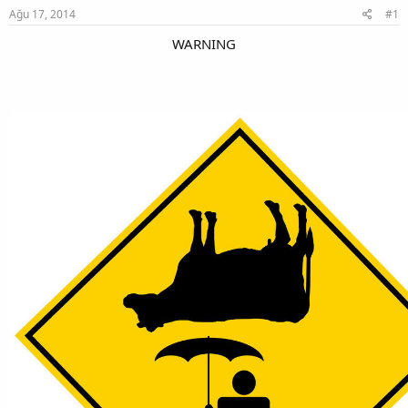
Ağu 17, 2014
#1
WARNING