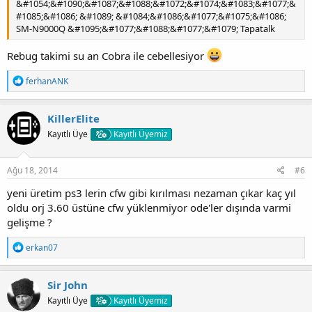
&#1054;&#1090;&#1087;&#1088;&#1072;&#1074;&#1083;&#1077;&
#1085;&#1086; &#1089; &#1084;&#1086;&#1077;&#1075;&#1086;
SM-N9000Q &#1095;&#1077;&#1088;&#1077;&#1079; Tapatalk
Rebug takimi su an Cobra ile cebellesiyor
T
ferhanANK
e
p
k
KillerElite
i
Kayıtlı Üye
Kayıtlı Üyemiz
l
e
r
:
Ağu 18, 2014
#6
yeni üretim ps3 lerin cfw gibi kırılması nezaman çıkar kaç yıl
oldu orj 3.60 üstüne cfw yüklenmiyor ode'ler dışında varmi
gelişme ?
T
erkan07
e
p
k
Sir John
i
Kayıtlı Üye
Kayıtlı Üyemiz
l