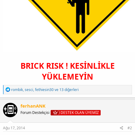
BRICK RISK ! KESİNLİKLE
YÜKLEMEYİN
T
rombik
,
sesci
,
fethiesin30
ve 13 diğerleri
e
p
k
ferhanANK
i
Forum Destekçisi
DESTEK OLAN ÜYEMİZ
l
e
r
:
Ağu 17, 2014
#2