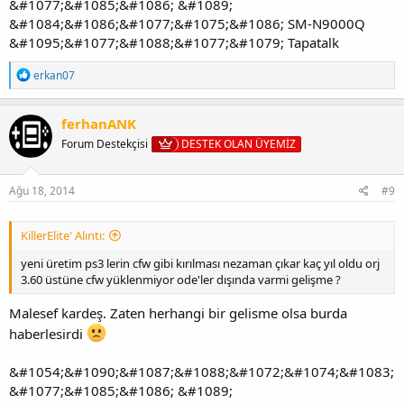
&#1077;&#1085;&#1086; &#1089;
&#1084;&#1086;&#1077;&#1075;&#1086; SM-N9000Q
&#1095;&#1077;&#1088;&#1077;&#1079; Tapatalk
T
erkan07
e
p
k
ferhanANK
i
Forum Destekçisi
DESTEK OLAN ÜYEMİZ
l
e
r
:
Ağu 18, 2014
#9
KillerElite' Alıntı:
yeni üretim ps3 lerin cfw gibi kırılması nezaman çıkar kaç yıl oldu orj
3.60 üstüne cfw yüklenmiyor ode'ler dışında varmi gelişme ?
Malesef kardeş. Zaten herhangi bir gelisme olsa burda
haberlesirdi
&#1054;&#1090;&#1087;&#1088;&#1072;&#1074;&#1083;
&#1077;&#1085;&#1086; &#1089;