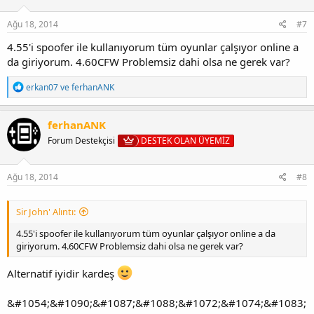
e
r
:
Ağu 18, 2014
#7
4.55'i spoofer ile kullanıyorum tüm oyunlar çalşıyor online a
da giriyorum. 4.60CFW Problemsiz dahi olsa ne gerek var?
T
erkan07
ve
ferhanANK
e
p
k
ferhanANK
i
Forum Destekçisi
DESTEK OLAN ÜYEMİZ
l
e
r
:
Ağu 18, 2014
#8
Sir John' Alıntı:
4.55'i spoofer ile kullanıyorum tüm oyunlar çalşıyor online a da
giriyorum. 4.60CFW Problemsiz dahi olsa ne gerek var?
Alternatif iyidir kardeş
&#1054;&#1090;&#1087;&#1088;&#1072;&#1074;&#1083;