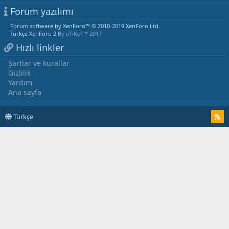
Forum yazılımı
Forum software by XenForo™
© 2010-2019 XenForo Ltd.
Türkçe XenForo 2
By eTiKeT™ 2017
Hızlı linkler
Şartlar ve kurallar
Gizlilik
Yardım
Ana sayfa
Türkçe