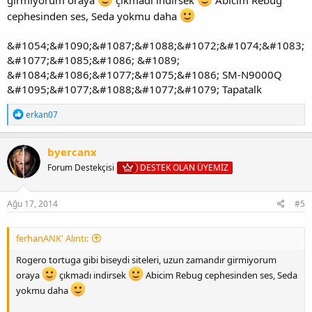
girmiyorum oraya
çıkmadı indirsek
Abicim Rebug
cephesinden ses, Seda yokmu daha
&#1054;&#1090;&#1087;&#1088;&#1072;&#1074;&#1083;
&#1077;&#1085;&#1086; &#1089;
&#1084;&#1086;&#1077;&#1075;&#1086; SM-N9000Q
&#1095;&#1077;&#1088;&#1077;&#1079; Tapatalk
T
erkan07
e
p
k
byercanx
i
Forum Destekçisi
DESTEK OLAN ÜYEMİZ
l
e
r
:
Ağu 17, 2014
#5
ferhanANK' Alıntı:
Rogero tortuga gibi biseydi siteleri, uzun zamandır girmiyorum
oraya
çıkmadı indirsek
Abicim Rebug cephesinden ses, Seda
yokmu daha