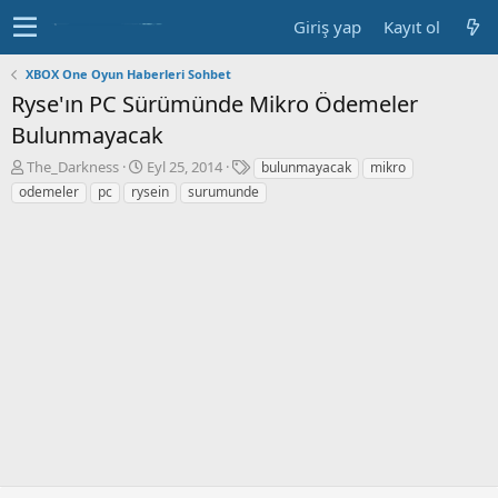
Giriş yap
Kayıt ol
XBOX One Oyun Haberleri Sohbet
Ryse'ın PC Sürümünde Mikro Ödemeler
Bulunmayacak
K
B
E
The_Darkness
Eyl 25, 2014
bulunmayacak
mikro
o
a
t
odemeler
pc
rysein
surumunde
n
ş
i
b
l
k
u
a
e
y
n
t
u
g
l
b
ı
e
a
ç
r
ş
t
l
a
a
r
t
i
a
h
n
i