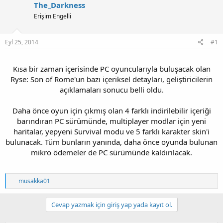
The_Darkness
Erişim Engelli
Eyl 25, 2014
#1
Kısa bir zaman içerisinde PC oyuncularıyla buluşacak olan
Ryse: Son of Rome'un bazı içeriksel detayları, geliştiricilerin
açıklamaları sonucu belli oldu.
Daha önce oyun için çıkmış olan 4 farklı indirilebilir içeriği
barındıran PC sürümünde, multiplayer modlar için yeni
haritalar, yepyeni Survival modu ve 5 farklı karakter skin'i
bulunacak. Tüm bunların yanında, daha önce oyunda bulunan
mikro ödemeler de PC sürümünde kaldırılacak.
T
musakka01
e
p
k
Cevap yazmak için giriş yap yada kayıt ol.
i
l