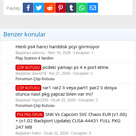
e
Facebook
Twitter
Reddit
Pinterest
Tumblr
WhatsApp
E-posta
Paylaş:
r
:
Benzer konular
Henli ps4 harici harddisk pcyi görmüyor
Başlatan zaitocu
Tem 16, 2026
Cevaplar: 1
Play Station 4 Yardım
pcdeki yamayı ps 4 e port etme.
ÇÖP KUTUSU
Başlatan david18
Nis 21, 2026
Cevaplar: 2
Forumun Çöp Kutusu
rar1 rar2 li veya part1 par2 li dosya
ÇÖP KUTUSU
olunca nasıl pkg yapcaz bilen var mı?
Başlatan Yigit2335
Ocak 25, 2026
Cevaplar: 2
Forumun Çöp Kutusu
SNK Vs Capcom SVC Chaos EUR (v1.00)
PS4 PKG OYUN
+ (v1.02 Backport Update) CUSA-44431 FULL PKG
247 MB
Başlatan hako
Ocak 22, 2026
Cevaplar: 3