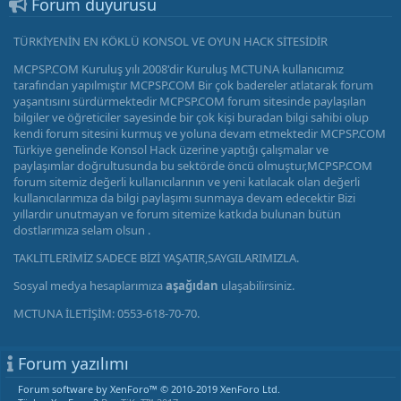
Forum duyurusu
TÜRKİYENİN EN KÖKLÜ KONSOL VE OYUN HACK SİTESİDİR
MCPSP.COM Kuruluş yılı 2008'dir Kuruluş MCTUNA kullanıcımız
tarafından yapılmıştır MCPSP.COM Bir çok badereler atlatarak forum
yaşantısını sürdürmektedir MCPSP.COM forum sitesinde paylaşılan
bilgiler ve öğreticiler sayesinde bir çok kişi buradan bilgi sahibi olup
kendi forum sitesini kurmuş ve yoluna devam etmektedir MCPSP.COM
Türkiye genelinde Konsol Hack üzerine yaptığı çalışmalar ve
paylaşımlar doğrultusunda bu sektörde öncü olmuştur,MCPSP.COM
forum sitemiz değerli kullanıcılarının ve yeni katılacak olan değerli
kullanıcılarımıza da bilgi paylaşımı sunmaya devam edecektir Bizi
yıllardır unutmayan ve forum sitemize katkıda bulunan bütün
dostlarımıza selam olsun .
TAKLİTLERİMİZ SADECE BİZİ YAŞATIR,SAYGILARIMIZLA.
Sosyal medya hesaplarımıza
aşağıdan
ulaşabilirsiniz.
MCTUNA İLETİŞİM: 0553-618-70-70.
Forum yazılımı
Forum software by XenForo™
© 2010-2019 XenForo Ltd.