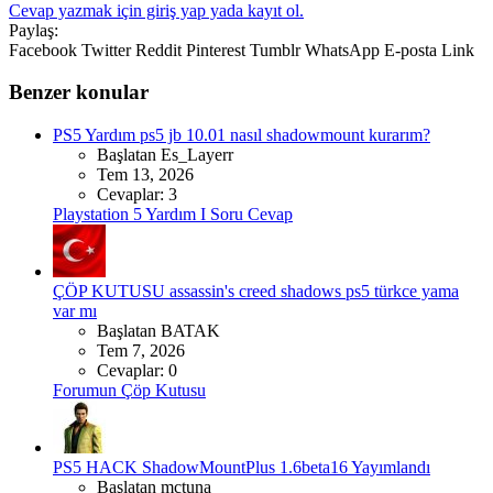
Cevap yazmak için giriş yap yada kayıt ol.
Paylaş:
Facebook
Twitter
Reddit
Pinterest
Tumblr
WhatsApp
E-posta
Link
Benzer konular
PS5 Yardım
ps5 jb 10.01 nasıl shadowmount kurarım?
Başlatan Es_Layerr
Tem 13, 2026
Cevaplar: 3
Playstation 5 Yardım I Soru Cevap
ÇÖP KUTUSU
assassin's creed shadows ps5 türkce yama
var mı
Başlatan BATAK
Tem 7, 2026
Cevaplar: 0
Forumun Çöp Kutusu
PS5 HACK
ShadowMountPlus 1.6beta16 Yayımlandı
Başlatan mctuna