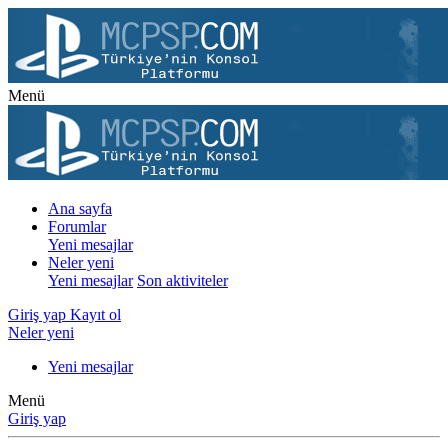
Menü
Ana sayfa
Forumlar
Yeni mesajlar
Neler yeni
Yeni mesajlar
Son aktiviteler
Giriş yap
Kayıt ol
Neler yeni
Yeni mesajlar
Menü
Giriş yap