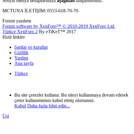
Sosyal medya hesaplarımıza
aşağıdan
ulaşabilirsiniz.
MCTUNA İLETİŞİM: 0553-618-70-70.
Forum yazılımı
Forum software by XenForo™
© 2010-2019 XenForo Ltd.
Türkçe XenForo 2
By eTiKeT™ 2017
Hızlı linkler
Şartlar ve kurallar
Gizlilik
Yardım
Ana sayfa
Türkçe
Bu site çerezler kullanır. Bu siteyi kullanmaya devam ederek
çerez kullanımımızı kabul etmiş olursunuz.
Kabul
Daha fazla bilgi edin...
Üst