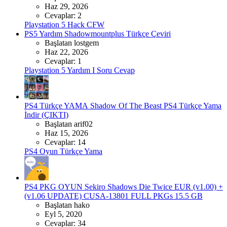
Haz 29, 2026
Cevaplar: 2
Playstation 5 Hack CFW
PS5 Yardım
Shadowmountplus Türkçe Çeviri
Başlatan lostgem
Haz 22, 2026
Cevaplar: 1
Playstation 5 Yardım I Soru Cevap
PS4 Türkçe YAMA
Shadow Of The Beast PS4 Türkçe Yama
İndir (ÇIKTI)
Başlatan arif02
Haz 15, 2026
Cevaplar: 14
PS4 Oyun Türkçe Yama
PS4 PKG OYUN
Sekiro Shadows Die Twice EUR (v1.00) +
(v1.06 UPDATE) CUSA-13801 FULL PKGs 15.5 GB
Başlatan hako
Eyl 5, 2020
Cevaplar: 34