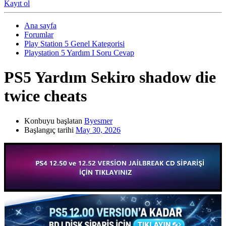
Kayıt ol
Ana sayfa
Forumlar
Play Station 5 Genel Kategorisi
Playstation 5 Yardım I Soru Cevap
PS5 Yardım
Sekiro shadow die
twice cheats
Konbuyu başlatan
Byesmer
Başlangıç tarihi
May 30, 2026