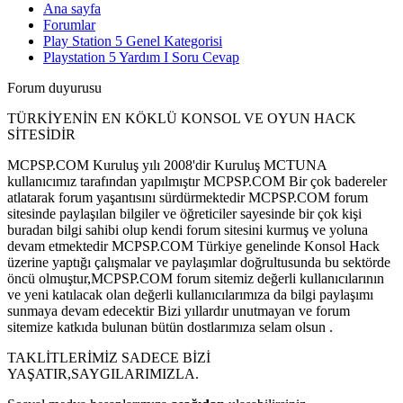
Ana sayfa
Forumlar
Play Station 5 Genel Kategorisi
Playstation 5 Yardım I Soru Cevap
Forum duyurusu
TÜRKİYENİN EN KÖKLÜ KONSOL VE OYUN HACK
SİTESİDİR
MCPSP.COM Kuruluş yılı 2008'dir Kuruluş MCTUNA
kullanıcımız tarafından yapılmıştır MCPSP.COM Bir çok badereler
atlatarak forum yaşantısını sürdürmektedir MCPSP.COM forum
sitesinde paylaşılan bilgiler ve öğreticiler sayesinde bir çok kişi
buradan bilgi sahibi olup kendi forum sitesini kurmuş ve yoluna
devam etmektedir MCPSP.COM Türkiye genelinde Konsol Hack
üzerine yaptığı çalışmalar ve paylaşımlar doğrultusunda bu sektörde
öncü olmuştur,MCPSP.COM forum sitemiz değerli kullanıcılarının
ve yeni katılacak olan değerli kullanıcılarımıza da bilgi paylaşımı
sunmaya devam edecektir Bizi yıllardır unutmayan ve forum
sitemize katkıda bulunan bütün dostlarımıza selam olsun .
TAKLİTLERİMİZ SADECE BİZİ
YAŞATIR,SAYGILARIMIZLA.