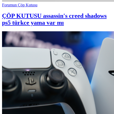
Forumun Çöp Kutusu
ÇÖP KUTUSU
assassin's creed shadows
ps5 türkce yama var mı