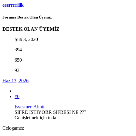
eeerrrriiik
Foruma Destek Olan Üyemiz
DESTEK OLAN ÜYEMİZ
Şub 3, 2020
394
650
93
Haz 13, 2026
#6
Byesmer' Alıntı:
SİFRE İSTİYORR SİFRESİ NE ???
Genişletmek için tıkla ...
Celogamez