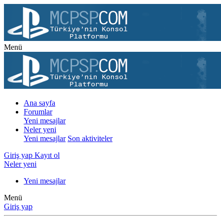
Menü
Ana sayfa
Forumlar
Yeni mesajlar
Neler yeni
Yeni mesajlar
Son aktiviteler
Giriş yap
Kayıt ol
Neler yeni
Yeni mesajlar
Menü
Giriş yap