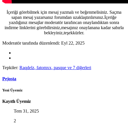
İçeriği görebilmek için mesaj yazmalı ve beğenmelisiniz. Saçma
sapan mesaj yazarsanız forumdan uzaklaştırılırsınız.İçeriğe
yazdığınız mesajlar moderatör tarafıncan onaylandıktan sonra
indirme linklerini görebilirsiniz,mesajınız onaylanana kadar sabırla
bekleyiniz,teşekkürler.
Moderatör tarafında düzenlendi:
Eyl 22, 2025
Tepkiler:
Raqdelz
,
fatomxx
,
pasque
ve 7 diğerleri
Pejosta
Yeni Üyemiz
Kayıtlı Üyemiz
Tem 31, 2025
2