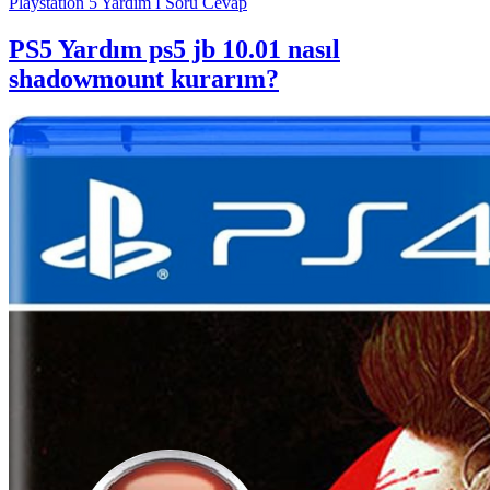
Playstation 5 Yardım I Soru Cevap
PS5 Yardım
ps5 jb 10.01 nasıl
shadowmount kurarım?