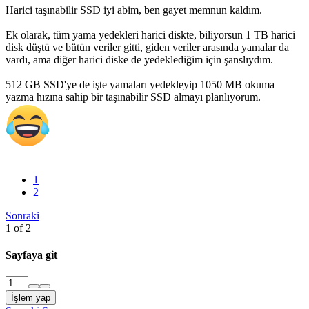
Harici taşınabilir SSD iyi abim, ben gayet memnun kaldım.
Ek olarak, tüm yama yedekleri harici diskte, biliyorsun 1 TB harici
disk düştü ve bütün veriler gitti, giden veriler arasında yamalar da
vardı, ama diğer harici diske de yedeklediğim için şanslıydım.
512 GB SSD'ye de işte yamaları yedekleyip 1050 MB okuma
yazma hızına sahip bir taşınabilir SSD almayı planlıyorum.
1
2
Sonraki
1 of 2
Sayfaya git
İşlem yap