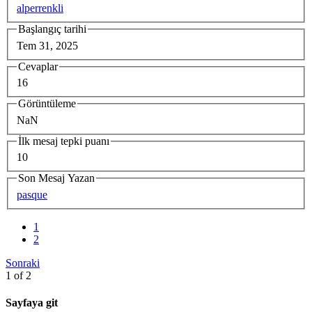
alperrenkli
Başlangıç tarihi
Tem 31, 2025
Cevaplar
16
Görüntüleme
NaN
İlk mesaj tepki puanı
10
Son Mesaj Yazan
pasque
1
2
Sonraki
1 of 2
Sayfaya git