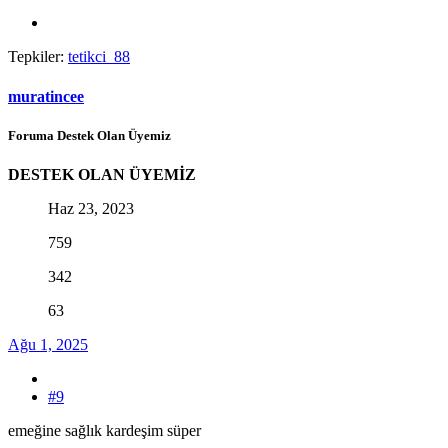
Tepkiler:
tetikci_88
muratincee
Foruma Destek Olan Üyemiz
DESTEK OLAN ÜYEMİZ
Haz 23, 2023
759
342
63
Ağu 1, 2025
#9
emeğine sağlık kardeşim süper