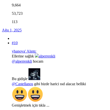
9,664
53,723
113
Ağu 1, 2025
#10
yhanova' Alıntı:
Ellerine sağlık
@alperrenkli
hocam
Bu gidişle
@Castellanos
gibi bizde harici ssd alacaz belliki
Genişletmek için tıkla ...