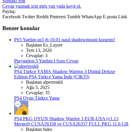
Sonraki
Son
Cevap yazmak için giriş yap yada kayıt ol.
Paylaş:
Facebook
Twitter
Reddit
Pinterest
Tumblr
WhatsApp
E-posta
Link
Benzer konular
PS5 Yardım
ps5 jb 10.01 nasıl shadowmount kurarım?
Başlatan Es_Layerr
Tem 13, 2026
Cevaplar: 3
Playstation 5 Yardım I Soru Cevap
PS4 Türkçe YAMA
Shadow Warrior 3 Digital Deluxe
Edition PS4 Türkçe Yama İndir (ÇIKTI)
Başlatan alperrenkli
Ağu 5, 2025
Cevaplar: 35
PS4 Oyun Türkçe Yama
PS4 PKG OYUN
Shadow Warrior 3 EUR-USA (v1.13
Merged) CUSA26358 ve CUSA26357 FULL PKG 11.6 GB
Başlatan hako