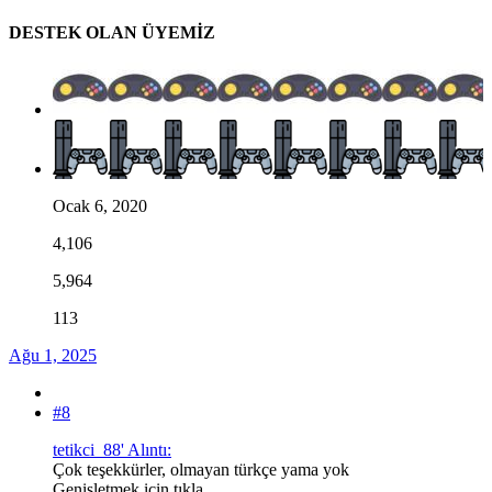
DESTEK OLAN ÜYEMİZ
Ocak 6, 2020
4,106
5,964
113
Ağu 1, 2025
#8
tetikci_88' Alıntı:
Çok teşekkürler, olmayan türkçe yama yok
Genişletmek için tıkla ...