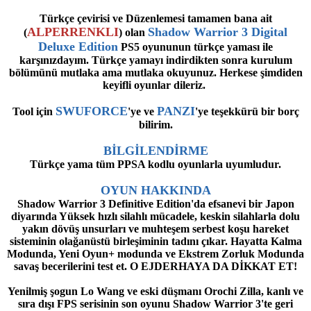
Türkçe çevirisi ve Düzenlemesi tamamen bana ait
ALPERRENKLI
Shadow Warrior 3 Digital
(
) olan
Deluxe Edition
PS5 oyununun türkçe yaması ile
karşınızdayım. Türkçe yamayı indirdikten sonra kurulum
bölümünü mutlaka ama mutlaka okuyunuz. Herkese şimdiden
keyifli oyunlar dileriz.
SWUFORCE
PANZI
Tool için
'ye ve
'ye teşekkürü bir borç
bilirim.
BİLGİLENDİRME
Türkçe yama tüm PPSA kodlu oyunlarla uyumludur.
OYUN HAKKINDA
Shadow Warrior 3 Definitive Edition'da efsanevi bir Japon
diyarında Yüksek hızlı silahlı mücadele, keskin silahlarla dolu
yakın dövüş unsurları ve muhteşem serbest koşu hareket
sisteminin olağanüstü birleşiminin tadını çıkar. Hayatta Kalma
Modunda, Yeni Oyun+ modunda ve Ekstrem Zorluk Modunda
savaş becerilerini test et. O EJDERHAYA DA DİKKAT ET!
Yenilmiş şogun Lo Wang ve eski düşmanı Orochi Zilla, kanlı ve
sıra dışı FPS serisinin son oyunu Shadow Warrior 3'te geri