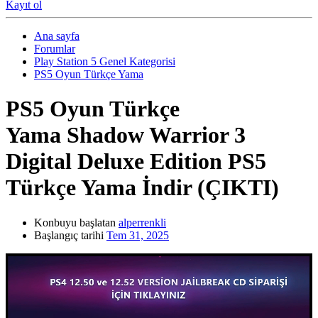
Kayıt ol
Ana sayfa
Forumlar
Play Station 5 Genel Kategorisi
PS5 Oyun Türkçe Yama
PS5 Oyun Türkçe
Yama
Shadow Warrior 3
Digital Deluxe Edition PS5
Türkçe Yama İndir (ÇIKTI)
Konbuyu başlatan
alperrenkli
Başlangıç tarihi
Tem 31, 2025