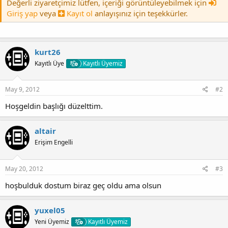
Değerli ziyaretçimiz lütfen, içeriği görüntüleyebilmek için
Giriş yap
veya
Kayıt ol
anlayışınız için teşekkürler.
kurt26
Kayıtlı Üye
Kayıtlı Üyemiz
May 9, 2012
#2
Hoşgeldin başlığı düzelttim.
altair
Erişim Engelli
May 20, 2012
#3
hoşbulduk dostum biraz geç oldu ama olsun
yuxel05
Yeni Üyemiz
Kayıtlı Üyemiz