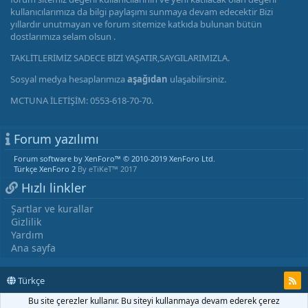
kullanıcılarımıza da bilgi paylaşımı sunmaya devam edecektir Bizi
yıllardır unutmayan ve forum sitemize katkıda bulunan bütün
dostlarımıza selam olsun .
TAKLİTLERİMİZ SADECE BİZİ YAŞATIR,SAYGILARIMIZLA.
Sosyal medya hesaplarımıza
aşağıdan
ulaşabilirsiniz.
MCTUNA İLETİŞİM: 0553-618-70-70.
Forum yazılımı
Forum software by XenForo™
© 2010-2019 XenForo Ltd.
Türkçe XenForo 2
By eTiKeT™ 2017
Hızlı linkler
Şartlar ve kurallar
Gizlilik
Yardım
Ana sayfa
Türkçe
Bu site çerezler kullanır. Bu siteyi kullanmaya devam ederek çerez