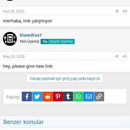
Haz 28, 2022
#4
merhaba, link çalışmıyor
klawdius1
Yeni Üyemiz
Kayıtlı Üyemiz
May 22, 2026
#5
hey, please give new link
Cevap yazmak için giriş yap yada kayıt ol.
Facebook
Twitter
Reddit
Pinterest
Tumblr
WhatsApp
E-posta
Link
Paylaş:
Benzer konular