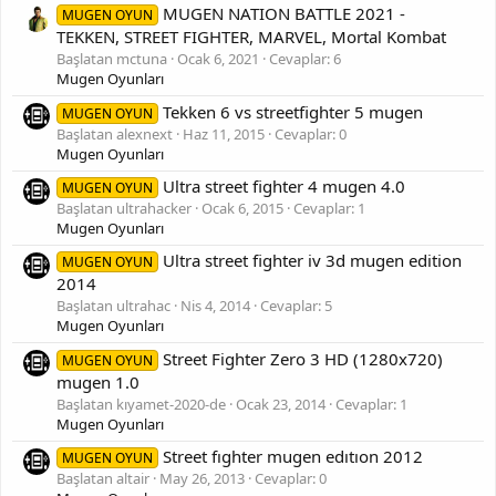
MUGEN NATION BATTLE 2021 -
MUGEN OYUN
TEKKEN, STREET FIGHTER, MARVEL, Mortal Kombat
Başlatan mctuna
Ocak 6, 2021
Cevaplar: 6
Mugen Oyunları
Tekken 6 vs streetfighter 5 mugen
MUGEN OYUN
Başlatan alexnext
Haz 11, 2015
Cevaplar: 0
Mugen Oyunları
Ultra street fighter 4 mugen 4.0
MUGEN OYUN
Başlatan ultrahacker
Ocak 6, 2015
Cevaplar: 1
Mugen Oyunları
Ultra street fighter iv 3d mugen edition
MUGEN OYUN
2014
Başlatan ultrahac
Nis 4, 2014
Cevaplar: 5
Mugen Oyunları
Street Fighter Zero 3 HD (1280x720)
MUGEN OYUN
mugen 1.0
Başlatan kıyamet-2020-de
Ocak 23, 2014
Cevaplar: 1
Mugen Oyunları
Street fıghter mugen edıtıon 2012
MUGEN OYUN
Başlatan altair
May 26, 2013
Cevaplar: 0