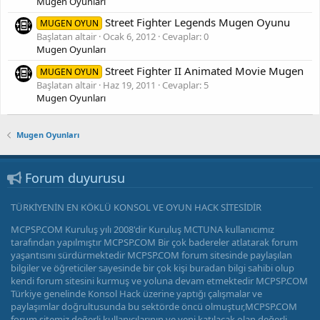
Mugen Oyunları
Street Fighter Legends Mugen Oyunu
MUGEN OYUN
Başlatan altair
Ocak 6, 2012
Cevaplar: 0
Mugen Oyunları
Street Fighter II Animated Movie Mugen
MUGEN OYUN
Başlatan altair
Haz 19, 2011
Cevaplar: 5
Mugen Oyunları
Mugen Oyunları
Forum duyurusu
TÜRKİYENİN EN KÖKLÜ KONSOL VE OYUN HACK SİTESİDİR
MCPSP.COM Kuruluş yılı 2008'dir Kuruluş MCTUNA kullanıcımız
tarafından yapılmıştır MCPSP.COM Bir çok badereler atlatarak forum
yaşantısını sürdürmektedir MCPSP.COM forum sitesinde paylaşılan
bilgiler ve öğreticiler sayesinde bir çok kişi buradan bilgi sahibi olup
kendi forum sitesini kurmuş ve yoluna devam etmektedir MCPSP.COM
Türkiye genelinde Konsol Hack üzerine yaptığı çalışmalar ve
paylaşımlar doğrultusunda bu sektörde öncü olmuştur,MCPSP.COM
forum sitemiz değerli kullanıcılarının ve yeni katılacak olan değerli