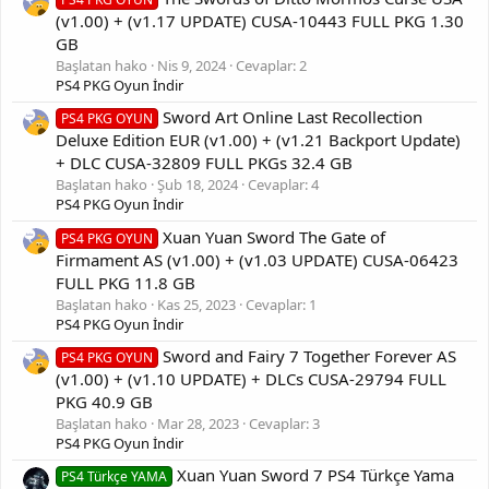
(v1.00) + (v1.17 UPDATE) CUSA-10443 FULL PKG 1.30
GB
Başlatan hako
Nis 9, 2024
Cevaplar: 2
PS4 PKG Oyun İndir
Sword Art Online Last Recollection
PS4 PKG OYUN
Deluxe Edition EUR (v1.00) + (v1.21 Backport Update)
+ DLC CUSA-32809 FULL PKGs 32.4 GB
Başlatan hako
Şub 18, 2024
Cevaplar: 4
PS4 PKG Oyun İndir
Xuan Yuan Sword The Gate of
PS4 PKG OYUN
Firmament AS (v1.00) + (v1.03 UPDATE) CUSA-06423
FULL PKG 11.8 GB
Başlatan hako
Kas 25, 2023
Cevaplar: 1
PS4 PKG Oyun İndir
Sword and Fairy 7 Together Forever AS
PS4 PKG OYUN
(v1.00) + (v1.10 UPDATE) + DLCs CUSA-29794 FULL
PKG 40.9 GB
Başlatan hako
Mar 28, 2023
Cevaplar: 3
PS4 PKG Oyun İndir
Xuan Yuan Sword 7 PS4 Türkçe Yama
PS4 Türkçe YAMA