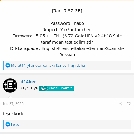
[Rar : 7.37 GB]
Password : hako
Ripped : Yok/untouched
Firmware : 5.05 + HEN : (6.72 GoldHEN v2.4b18.9 ile
tarafımdan test edilmiştir
Dil/Language : English-French-Italian-German-Spanish-
Russian​
T
Murat44
,
yhanova
,
dahaka123
ve 1 kişi daha
e
p
k
il14ker
i
Kayıtlı Üye
Kayıtlı Üyemiz
l
e
r
:
Nis 27, 2026
#2
teşekkürler
T
hako
e
p