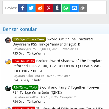
e
Facebook
Twitter
Reddit
Pinterest
Tumblr
WhatsApp
E-posta
Link
Paylaş:
r
:
Benzer konular
Sword Art Online Fractured
PS5 Oyun Türkçe Yama
Daydream PS5 Türkçe Yama İndir (ÇIKTI)
Başlatan yusuff76
Şub 11, 2026
Cevaplar: 11
PS5 Oyun Türkçe Yama
Broken Sword Shadow of The Templars
PS4 PKG OYUN
Reforged EUR (v1.00) + (v1.01 UPDATE) CUSA-53562
FULL PKG 7.00 GB
Başlatan hako
Ara 16, 2025
Cevaplar: 5
PS4 PKG Oyun İndir
Sword and Fairy 7 Together Forever
PS4 Türkçe YAMA
PS4 Türkçe Yama İndir (ÇIKTI)
Başlatan emre009
Ara 13, 2025
Cevaplar: 20
PS4 Oyun Türkçe Yama
The Swords of Ditto Mormos Curse USA
PS4 PKG OYUN