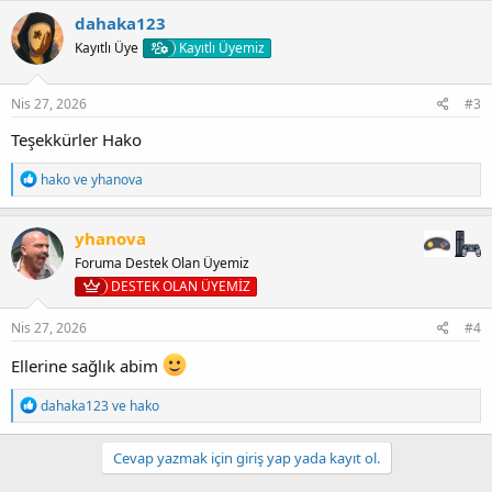
k
dahaka123
i
Kayıtlı Üye
Kayıtlı Üyemiz
l
e
r
:
Nis 27, 2026
#3
Teşekkürler Hako
T
hako
ve
yhanova
e
p
k
yhanova
i
Foruma Destek Olan Üyemiz
l
e
DESTEK OLAN ÜYEMİZ
r
:
Nis 27, 2026
#4
Ellerine sağlık abim
T
dahaka123
ve
hako
e
p
k
Cevap yazmak için giriş yap yada kayıt ol.
i
l