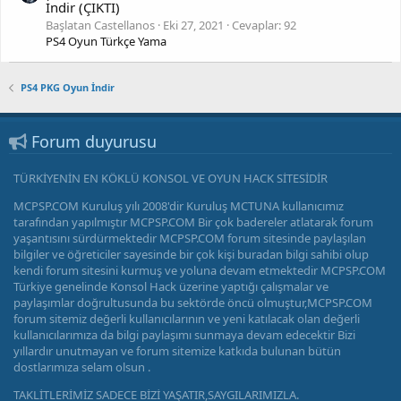
İndir (ÇIKTI)
Başlatan Castellanos
Eki 27, 2021
Cevaplar: 92
PS4 Oyun Türkçe Yama
PS4 PKG Oyun İndir
Forum duyurusu
TÜRKİYENİN EN KÖKLÜ KONSOL VE OYUN HACK SİTESİDİR
MCPSP.COM Kuruluş yılı 2008'dir Kuruluş MCTUNA kullanıcımız
tarafından yapılmıştır MCPSP.COM Bir çok badereler atlatarak forum
yaşantısını sürdürmektedir MCPSP.COM forum sitesinde paylaşılan
bilgiler ve öğreticiler sayesinde bir çok kişi buradan bilgi sahibi olup
kendi forum sitesini kurmuş ve yoluna devam etmektedir MCPSP.COM
Türkiye genelinde Konsol Hack üzerine yaptığı çalışmalar ve
paylaşımlar doğrultusunda bu sektörde öncü olmuştur,MCPSP.COM
forum sitemiz değerli kullanıcılarının ve yeni katılacak olan değerli
kullanıcılarımıza da bilgi paylaşımı sunmaya devam edecektir Bizi
yıllardır unutmayan ve forum sitemize katkıda bulunan bütün
dostlarımıza selam olsun .
TAKLİTLERİMİZ SADECE BİZİ YAŞATIR,SAYGILARIMIZLA.