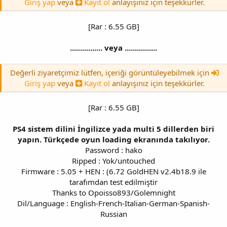
Giriş yap
veya
Kayıt ol
anlayışınız için teşekkürler.
[Rar : 6.55 GB]
................ veya ................
Değerli ziyaretçimiz lütfen, içeriği görüntüleyebilmek için
Giriş yap
veya
Kayıt ol
anlayışınız için teşekkürler.
[Rar : 6.55 GB]
PS4 sistem dilini İngilizce yada multi 5 dillerden biri
yapın. Türkçede oyun loading ekranında takılıyor.
Password : hako
Ripped : Yok/untouched
Firmware : 5.05 + HEN : (6.72 GoldHEN v2.4b18.9 ile
tarafımdan test edilmiştir
Thanks to Opoisso893/Golemnight
Dil/Language : English-French-Italian-German-Spanish-
Russian