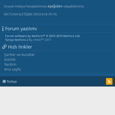
Sosyal medya hesaplarımıza
aşağıdan
ulaşabilirsiniz.
MCTUNA İLETİŞİM: 0553-618-70-70.
Forum yazılımı
Forum software by XenForo™
© 2010-2019 XenForo Ltd.
Türkçe XenForo 2
By eTiKeT™ 2017
Hızlı linkler
Şartlar ve kurallar
Gizlilik
Yardım
Ana sayfa
Türkçe