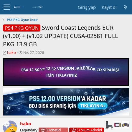
Giriş yap
Kayıt ol
PS4 PKG Oyun İndir
Sword Coast Legends EUR
PS4 PKG OYUN
(v1.00) + (v1.02 UPDATE) CUSA-02581 FULL
PKG 13.9 GB
K
B
hako
Nis 27, 2026
o
a
n
ş
b
l
u
a
y
n
u
g
b
ı
a
ç
ş
t
l
a
a
r
t
i
a
h
hako
n
i
Legendary
Yönetici
Forum Admini