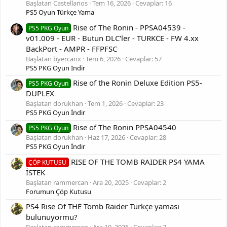
Başlatan Castellanos
Tem 16, 2026
Cevaplar: 16
PS5 Oyun Türkçe Yama
Rise of The Ronin - PPSA04539 -
PS5 PKG Oyun
v01.009 - EUR - Butun DLC'ler - TURKCE - FW 4.xx
BackPort - AMPR - FFPFSC
Başlatan byercanx
Tem 6, 2026
Cevaplar: 57
PS5 PKG Oyun İndir
Rise of the Ronin Deluxe Edition PS5-
PS5 PKG Oyun
DUPLEX
Başlatan dorukhan
Tem 1, 2026
Cevaplar: 23
PS5 PKG Oyun İndir
Rise of The Ronin PPSA04540
PS5 PKG Oyun
Başlatan dorukhan
Haz 17, 2026
Cevaplar: 28
PS5 PKG Oyun İndir
RISE OF THE TOMB RAIDER PS4 YAMA
ÇÖP KUTUSU
İSTEK
Başlatan rammercan
Ara 20, 2025
Cevaplar: 2
Forumun Çöp Kutusu
PS4 Rise Of THE Tomb Raider Türkçe yaması
bulunuyormu?