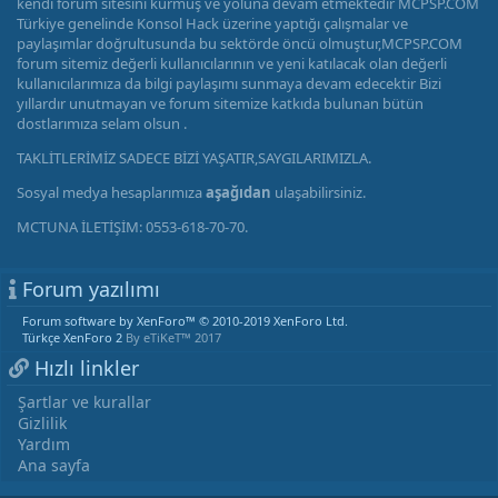
kendi forum sitesini kurmuş ve yoluna devam etmektedir MCPSP.COM
Türkiye genelinde Konsol Hack üzerine yaptığı çalışmalar ve
paylaşımlar doğrultusunda bu sektörde öncü olmuştur,MCPSP.COM
forum sitemiz değerli kullanıcılarının ve yeni katılacak olan değerli
kullanıcılarımıza da bilgi paylaşımı sunmaya devam edecektir Bizi
yıllardır unutmayan ve forum sitemize katkıda bulunan bütün
dostlarımıza selam olsun .
TAKLİTLERİMİZ SADECE BİZİ YAŞATIR,SAYGILARIMIZLA.
Sosyal medya hesaplarımıza
aşağıdan
ulaşabilirsiniz.
MCTUNA İLETİŞİM: 0553-618-70-70.
Forum yazılımı
Forum software by XenForo™
© 2010-2019 XenForo Ltd.
Türkçe XenForo 2
By eTiKeT™ 2017
Hızlı linkler
Şartlar ve kurallar
Gizlilik
Yardım
Ana sayfa