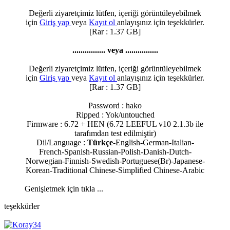
Değerli ziyaretçimiz lütfen, içeriği görüntüleyebilmek
için
Giriş yap
veya
Kayıt ol
anlayışınız için teşekkürler.
[Rar : 1.37 GB]
................ veya ................
Değerli ziyaretçimiz lütfen, içeriği görüntüleyebilmek
için
Giriş yap
veya
Kayıt ol
anlayışınız için teşekkürler.
[Rar : 1.37 GB]
Password : hako
Ripped : Yok/untouched
Firmware : 6.72 + HEN (6.72 LEEFUL v10 2.1.3b ile
tarafımdan test edilmiştir)
Dil/Language :
Türkçe
-English-German-Italian-
French-Spanish-Russian-Polish-Danish-Dutch-
Norwegian-Finnish-Swedish-Portuguese(Br)-Japanese-
Korean-Traditional Chinese-Simplified Chinese-Arabic
Genişletmek için tıkla ...
teşekkürler