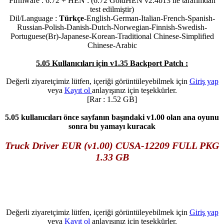
Firmware : 6.72 + HEN : (6.72 GoldHEN v2.4b13 ile tarafımdan
test edilmiştir)
Dil/Language :
Türkçe
-English-German-Italian-French-Spanish-
Russian-Polish-Danish-Dutch-Norwegian-Finnish-Swedish-
Portuguese(Br)-Japanese-Korean-Traditional Chinese-Simplified
Chinese-Arabic
5.05 Kullanıcıları için v1.35 Backport Patch :
Değerli ziyaretçimiz lütfen, içeriği görüntüleyebilmek için
Giriş yap
veya
Kayıt ol
anlayışınız için teşekkürler.
[Rar : 1.52 GB]
5.05 kullanıcıları önce sayfanın başındaki v1.00 olan ana oyunu
sonra bu yamayı kuracak
Truck Driver EUR (v1.00) CUSA-12209 FULL PKG
1.33 GB
Değerli ziyaretçimiz lütfen, içeriği görüntüleyebilmek için
Giriş yap
veya
Kayıt ol
anlayışınız için teşekkürler.