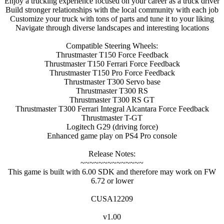
Enjoy a trucking experience focused on your career as a truck driver
Build stronger relationships with the local community with each job
Customize your truck with tons of parts and tune it to your liking
Navigate through diverse landscapes and interesting locations
Compatible Steering Wheels:
Thrustmaster T150 Force Feedback
Thrustmaster T150 Ferrari Force Feedback
Thrustmaster T150 Pro Force Feedback
Thrustmaster T300 Servo base
Thrustmaster T300 RS
Thrustmaster T300 RS GT
Thrustmaster T300 Ferrari Integral Alcantara Force Feedback
Thrustmaster T-GT
Logitech G29 (driving force)
Enhanced game play on PS4 Pro console
Release Notes:
~~~~~~~~~~~~~~
This game is built with 6.00 SDK and therefore may work on FW
6.72 or lower
CUSA12209
v1.00