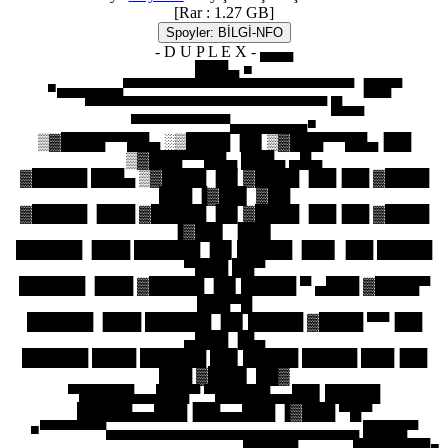
[Rar : 1.27 GB]
Spoyler:
BİLGİ-NFO
- D U P L E X - ▄▄▄
███▄ ■
■▄▄▄▄▄▄▀▀▀▀▀▀▀▀▀▀▀▀▀▀▀▀▀▀▀▀▀ ▐██▀
▀▀▀▀▀▀▀▀▀▀▀▀▀▀▀▀▀▀▀▀▀▀ █▄▄
▀▀▀▀▀▀▀▀▀▄▄▄▄▄▄▄■
▒▓████▀▀██▄ ░▒████ ▐█▌▒▓███▀▀██▄▐██
▒▓███▀▀██▄ ███▄ ▄█▄
▓█████ ███▄ ▒▓████ ▐█▌▓████ ▐██▐██ ▓████
███ ▐▓██▌ ▓██
▓█████ ▐███ ▓█████ ▐█▌▓████ ▐██▐██ ▓████
▐▓██▌ ▐██▌
██████ ▐███ ██████ ▐█▌█████ ▐██▌▐██ █████
▀███ ██▀
██████ ▐███ ▓█████ ▐█▌█████ ▀ ▄███ ▓████▀
███▀█
██████ ▐███ ██████ ▐█▌█████ ▓████ ▀▀▐██
▄███ ▐█▄
██████ ████ ██████ ██▌█████ █████ ███▐██
███ ▓███▌ ██▓
▀█████▄▄███▀ ▀█████▄▄██▌█████
█████▄▄███▐██▄▄███ ▐▓███ ▀█▀
■▀▀▀▀▀▀▄▄▄▄▄▄▄▄▄▄▄▄▄▄▄▄▄▄▄▄▄▄▄ ████▀
▄▄▄▄▄▄▄▄▄▄▄▄▄▄▄▄▄▄▄▄▄ ▀██▀▀▄▄▄▄▄▀▀▀▀▀▀▀■