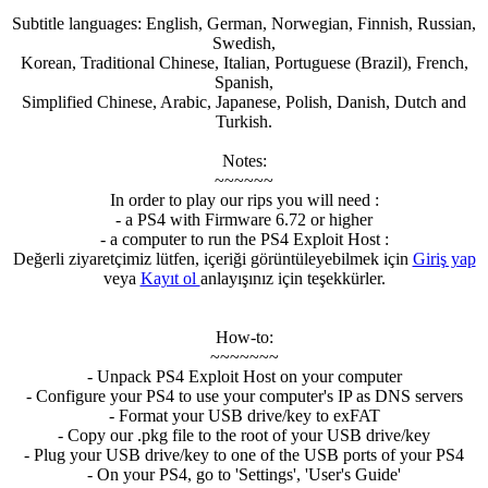
Subtitle languages: English, German, Norwegian, Finnish, Russian,
Swedish,
Korean, Traditional Chinese, Italian, Portuguese (Brazil), French,
Spanish,
Simplified Chinese, Arabic, Japanese, Polish, Danish, Dutch and
Turkish.
Notes:
~~~~~~
In order to play our rips you will need :
- a PS4 with Firmware 6.72 or higher
- a computer to run the PS4 Exploit Host :
Değerli ziyaretçimiz lütfen, içeriği görüntüleyebilmek için
Giriş yap
veya
Kayıt ol
anlayışınız için teşekkürler.
How-to:
~~~~~~~
- Unpack PS4 Exploit Host on your computer
- Configure your PS4 to use your computer's IP as DNS servers
- Format your USB drive/key to exFAT
- Copy our .pkg file to the root of your USB drive/key
- Plug your USB drive/key to one of the USB ports of your PS4
- On your PS4, go to 'Settings', 'User's Guide'