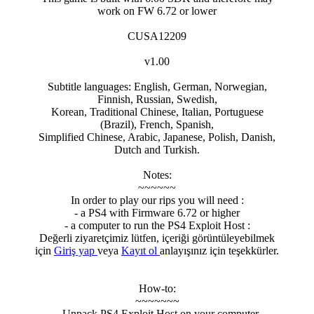
work on FW 6.72 or lower
CUSA12209
v1.00
Subtitle languages: English, German, Norwegian,
Finnish, Russian, Swedish,
Korean, Traditional Chinese, Italian, Portuguese
(Brazil), French, Spanish,
Simplified Chinese, Arabic, Japanese, Polish, Danish,
Dutch and Turkish.
Notes:
~~~~~~
In order to play our rips you will need :
- a PS4 with Firmware 6.72 or higher
- a computer to run the PS4 Exploit Host :
Değerli ziyaretçimiz lütfen, içeriği görüntüleyebilmek
için
Giriş yap
veya
Kayıt ol
anlayışınız için teşekkürler.
How-to:
~~~~~~~
- Unpack PS4 Exploit Host on your computer