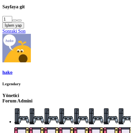
Sayfaya git
İşlem yap
Sonraki
Son
hako
Legendary
Yönetici
Forum Admini