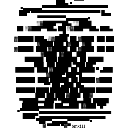
███▄ ■
■▄▄▄▄▄▄▀▀▀▀▀▀▀▀▀▀▀▀▀▀▀▀▀▀▀▀▀
▐██▀ ▀▀▀▀▀▀▀▀▀▀▀▀▀▀▀▀▀▀▀▀▀▀ █▄▄
▀▀▀▀▀▀▀▀▀▄▄▄▄▄▄▄■
▒▓████▀▀██▄ ░▒████
▐█▌▒▓███▀▀██▄▐██ ▒▓███▀▀██▄ ███▄
▄█▄
▓█████ ███▄ ▒▓████ ▐█▌▓████ ▐██▐██
▓████ ███ ▐▓██▌ ▓██
▓█████ ▐███ ▓█████ ▐█▌▓████ ▐██▐██
▓████ ▐▓██▌ ▐██▌
██████ ▐███ ██████ ▐█▌█████
▐██▌▐██ █████ ▀███ ██▀
██████ ▐███ ▓█████ ▐█▌█████ ▀ ▄███
▓████▀ ███▀█
██████ ▐███ ██████ ▐█▌█████ ▓████
▀▀▐██ ▄███ ▐█▄
██████ ████ ██████ ██▌█████ █████
███▐██ ███ ▓███▌ ██▓
▀█████▄▄███▀ ▀█████▄▄██▌█████
█████▄▄███▐██▄▄███ ▐▓███ ▀█▀
■▀▀▀▀▀▀▄▄▄▄▄▄▄▄▄▄▄▄▄▄▄▄▄▄▄▄▄▄▄
████▀ ▄▄▄▄▄▄▄▄▄▄▄▄▄▄▄▄▄▄▄▄▄
▀██▀▀▄▄▄▄▄▀▀▀▀▀▀▀■
▓ ▀▀▀▀ ▀▓▀ bmx!11