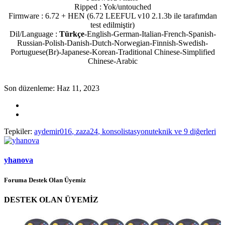
Ripped : Yok/untouched
Firmware : 6.72 + HEN (6.72 LEEFUL v10 2.1.3b ile tarafımdan
test edilmiştir)
Dil/Language :
Türkçe
-English-German-Italian-French-Spanish-
Russian-Polish-Danish-Dutch-Norwegian-Finnish-Swedish-
Portuguese(Br)-Japanese-Korean-Traditional Chinese-Simplified
Chinese-Arabic
Son düzenleme:
Haz 11, 2023
Tepkiler:
aydemir016
,
zaza24
,
konsolistasyonuteknik
ve 9 diğerleri
yhanova
Foruma Destek Olan Üyemiz
DESTEK OLAN ÜYEMİZ