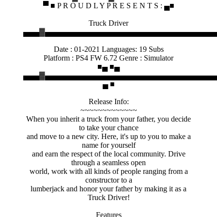
▀ ■ P R O U D L Y P R E S E N T S : ▄■
Truck Driver
▄▄▄▓▄▄▄▄▄▄▄▄▄▄▄▄▄▄▄▄▄▄▄▄▄▄▄▄▄▄▄▄▄▄▄▄
Date : 01-2021 Languages: 19 Subs
Platform : PS4 FW 6.72 Genre : Simulator
■▄ ■▄
▄▄▄▓▄▄▄▄▄▄▄▄▄▄▄▄▄▄▄▄▄▄▄▄▄▄▄▄▄▄▄▄▄▄▄▄
▄ ■
Release Info:
~~~~~~~~~~~~~
When you inherit a truck from your father, you decide
to take your chance
and move to a new city. Here, it's up to you to make a
name for yourself
and earn the respect of the local community. Drive
through a seamless open
world, work with all kinds of people ranging from a
constructor to a
lumberjack and honor your father by making it as a
Truck Driver!
Features