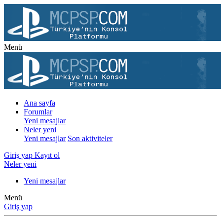
Menü
Ana sayfa
Forumlar
Yeni mesajlar
Neler yeni
Yeni mesajlar
Son aktiviteler
Giriş yap
Kayıt ol
Neler yeni
Yeni mesajlar
Menü
Giriş yap