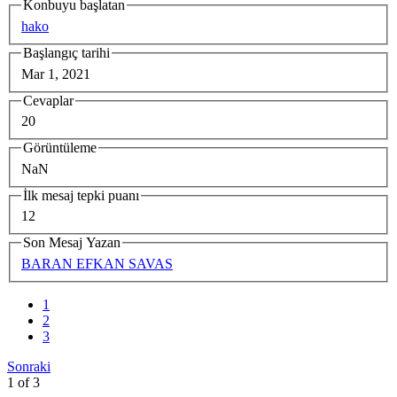
Konbuyu başlatan
hako
Başlangıç tarihi
Mar 1, 2021
Cevaplar
20
Görüntüleme
NaN
İlk mesaj tepki puanı
12
Son Mesaj Yazan
BARAN EFKAN SAVAS
1
2
3
Sonraki
1 of 3