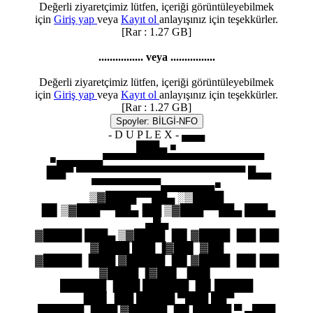
Değerli ziyaretçimiz lütfen, içeriği görüntüleyebilmek
için
Giriş yap
veya
Kayıt ol
anlayışınız için teşekkürler.
[Rar : 1.27 GB]
................ veya ................
Değerli ziyaretçimiz lütfen, içeriği görüntüleyebilmek
için
Giriş yap
veya
Kayıt ol
anlayışınız için teşekkürler.
[Rar : 1.27 GB]
Spoyler:
BİLGİ-NFO
- D U P L E X - ▄▄▄
███▄ ■
■▄▄▄▄▄▄▀▀▀▀▀▀▀▀▀▀▀▀▀▀▀▀▀▀▀▀▀
▐██▀ ▀▀▀▀▀▀▀▀▀▀▀▀▀▀▀▀▀▀▀▀▀▀ █▄▄
▀▀▀▀▀▀▀▀▀▄▄▄▄▄▄▄■
▒▓████▀▀██▄ ░▒████
▐█▌▒▓███▀▀██▄▐██ ▒▓███▀▀██▄ ███▄
▄█▄
▓█████ ███▄ ▒▓████ ▐█▌▓████ ▐██▐██
▓████ ███ ▐▓██▌ ▓██
▓█████ ▐███ ▓█████ ▐█▌▓████ ▐██▐██
▓████ ▐▓██▌ ▐██▌
██████ ▐███ ██████ ▐█▌█████
▐██▌▐██ █████ ▀███ ██▀
██████ ▐███ ▓█████ ▐█▌█████ ▀ ▄███