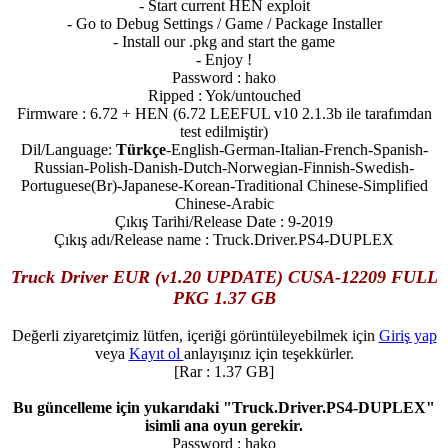
- Start current HEN exploit
- Go to Debug Settings / Game / Package Installer
- Install our .pkg and start the game
- Enjoy !
Password : hako
Ripped : Yok/untouched
Firmware : 6.72 + HEN (6.72 LEEFUL v10 2.1.3b ile tarafımdan
test edilmiştir)
Dil/Language:
Türkçe
-English-German-Italian-French-Spanish-
Russian-Polish-Danish-Dutch-Norwegian-Finnish-Swedish-
Portuguese(Br)-Japanese-Korean-Traditional Chinese-Simplified
Chinese-Arabic
Çıkış Tarihi/Release Date : 9-2019
Çıkış adı/Release name : Truck.Driver.PS4-DUPLEX
Truck Driver EUR (v1.20 UPDATE) CUSA-12209 FULL
PKG 1.37 GB
Değerli ziyaretçimiz lütfen, içeriği görüntüleyebilmek için
Giriş yap
veya
Kayıt ol
anlayışınız için teşekkürler.
[Rar : 1.37 GB]
Bu güncelleme için yukarıdaki "Truck.Driver.PS4-DUPLEX"
isimli ana oyun gerekir.
Password : hako