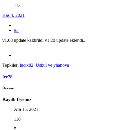
113
Kas 4, 2021
#3
v1.08 update kaldırıldı v1.20 update eklendi...
Tepkiler:
lucix82
,
Uskul
ve
yhanova
fer78
Üyemiz
Kayıtlı Üyemiz
Ara 15, 2021
110
5