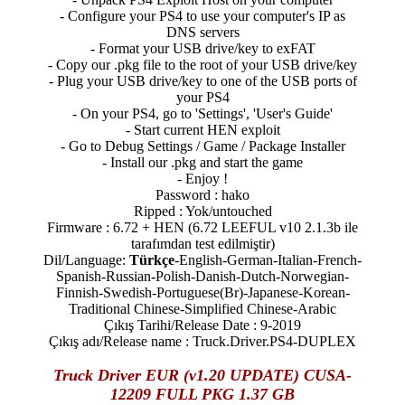
- Configure your PS4 to use your computer's IP as
DNS servers
- Format your USB drive/key to exFAT
- Copy our .pkg file to the root of your USB drive/key
- Plug your USB drive/key to one of the USB ports of
your PS4
- On your PS4, go to 'Settings', 'User's Guide'
- Start current HEN exploit
- Go to Debug Settings / Game / Package Installer
- Install our .pkg and start the game
- Enjoy !
Password : hako
Ripped : Yok/untouched
Firmware : 6.72 + HEN (6.72 LEEFUL v10 2.1.3b ile
tarafımdan test edilmiştir)
Dil/Language:
Türkçe
-English-German-Italian-French-
Spanish-Russian-Polish-Danish-Dutch-Norwegian-
Finnish-Swedish-Portuguese(Br)-Japanese-Korean-
Traditional Chinese-Simplified Chinese-Arabic
Çıkış Tarihi/Release Date : 9-2019
Çıkış adı/Release name : Truck.Driver.PS4-DUPLEX
Truck Driver EUR (v1.20 UPDATE) CUSA-
12209 FULL PKG 1.37 GB