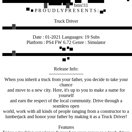
▓ ▀▀▀▀ ▀▓▀ bmx!11
▀ ■ P R O U D L Y P R E S E N T S : ▄■
Truck Driver
▄▄▄▓▄▄▄▄▄▄▄▄▄▄▄▄▄▄▄▄▄▄▄▄▄▄▄▄▄▄▄▄▄▄▄▄▄▄▄
Date : 01-2021 Languages: 19 Subs
Platform : PS4 FW 6.72 Genre : Simulator
■▄ ■▄
▄▄▄▓▄▄▄▄▄▄▄▄▄▄▄▄▄▄▄▄▄▄▄▄▄▄▄▄▄▄▄▄▄▄▄▄▄▄▄
▄ ■
Release Info:
~~~~~~~~~~~~~
When you inherit a truck from your father, you decide to take your
chance
and move to a new city. Here, it's up to you to make a name for
yourself
and earn the respect of the local community. Drive through a
seamless open
world, work with all kinds of people ranging from a constructor to a
lumberjack and honor your father by making it as a Truck Driver!
Features