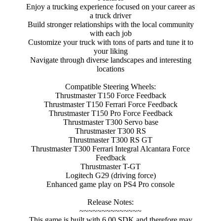
Enjoy a trucking experience focused on your career as
a truck driver
Build stronger relationships with the local community
with each job
Customize your truck with tons of parts and tune it to
your liking
Navigate through diverse landscapes and interesting
locations
Compatible Steering Wheels:
Thrustmaster T150 Force Feedback
Thrustmaster T150 Ferrari Force Feedback
Thrustmaster T150 Pro Force Feedback
Thrustmaster T300 Servo base
Thrustmaster T300 RS
Thrustmaster T300 RS GT
Thrustmaster T300 Ferrari Integral Alcantara Force
Feedback
Thrustmaster T-GT
Logitech G29 (driving force)
Enhanced game play on PS4 Pro console
Release Notes:
~~~~~~~~~~~~~~
This game is built with 6.00 SDK and therefore may