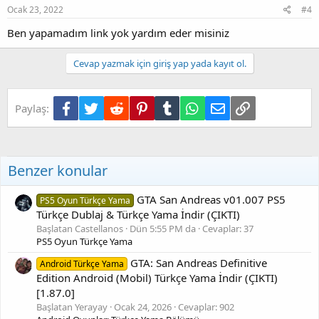
Ocak 23, 2022
#4
Ben yapamadım link yok yardım eder misiniz
Cevap yazmak için giriş yap yada kayıt ol.
Facebook
Twitter
Reddit
Pinterest
Tumblr
WhatsApp
E-posta
Link
Paylaş:
Benzer konular
GTA San Andreas v01.007 PS5
PS5 Oyun Türkçe Yama
Türkçe Dublaj & Türkçe Yama İndir (ÇIKTI)
Başlatan Castellanos
Dün 5:55 PM da
Cevaplar: 37
PS5 Oyun Türkçe Yama
GTA: San Andreas Definitive
Android Türkçe Yama
Edition Android (Mobil) Türkçe Yama İndir (ÇIKTI)
[1.87.0]
Başlatan Yerayay
Ocak 24, 2026
Cevaplar: 902