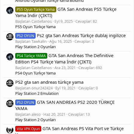
Android Oyunları Türkçe Yama Bölümü
GTA San Andreas PS5 Türkçe
PS5 Oyun Türkçe Yama
Yama İndir (ÇIKTI)
Başlatan Castellanos
Eyl 9, 2025
Cevaplar: 82
PS5 Oyun Türkçe Yama
Ps2 gta San Andreas Türkçe dublaj ingilizce
PS2 OYUN
Başlatan Tawkalin
Ağu 16, 2025
Cevaplar: 3
Play Station 2 Oyunları
GTA San Andreas The Definitive
PS4 Türkçe YAMA
Edition PS4 Türkçe Yama İndir (ÇIKTI)
Başlatan Castellanos
Ara 23, 2021
Cevaplar: 692
PS4 Oyun Türkçe Yama
PS2 gta san andreas türkçe yama
Başlatan onur242424
Eyl 19, 2021
Cevaplar: 0
Play Station 2 Emulation
GTA SAN ANDREAS PS2 2020 TÜRKÇE
PS2 OYUN
YAMA
Başlatan aleso
Haz 20, 2021
Cevaplar: 13
Play Station 2 Oyunları
GTA San Andreas PS Vita Port ve Türkçe
Vita VPK Oyun