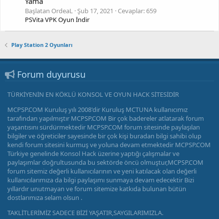
Yama
Başlatan OrdeaL
Şub 17, 2021
Cevaplar: 659
PSVita VPK Oyun İndir
Play Station 2 Oyunları
Forum duyurusu
TÜRKİYENİN EN KÖKLÜ KONSOL VE OYUN HACK SİTESİDİR
MCPSP.COM Kuruluş yılı 2008'dir Kuruluş MCTUNA kullanıcımız
tarafından yapılmıştır MCPSP.COM Bir çok badereler atlatarak forum
yaşantısını sürdürmektedir MCPSP.COM forum sitesinde paylaşılan
bilgiler ve öğreticiler sayesinde bir çok kişi buradan bilgi sahibi olup
kendi forum sitesini kurmuş ve yoluna devam etmektedir MCPSP.COM
Türkiye genelinde Konsol Hack üzerine yaptığı çalışmalar ve
paylaşımlar doğrultusunda bu sektörde öncü olmuştur,MCPSP.COM
forum sitemiz değerli kullanıcılarının ve yeni katılacak olan değerli
kullanıcılarımıza da bilgi paylaşımı sunmaya devam edecektir Bizi
yıllardır unutmayan ve forum sitemize katkıda bulunan bütün
dostlarımıza selam olsun .
TAKLİTLERİMİZ SADECE BİZİ YAŞATIR,SAYGILARIMIZLA.