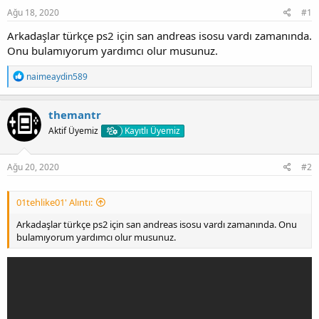
Ağu 18, 2020
#1
Arkadaşlar türkçe ps2 için san andreas isosu vardı zamanında.
Onu bulamıyorum yardımcı olur musunuz.
T
naimeaydin589
e
p
k
themantr
i
Aktif Üyemiz
Kayıtlı Üyemiz
l
e
r
:
Ağu 20, 2020
#2
01tehlike01' Alıntı:
Arkadaşlar türkçe ps2 için san andreas isosu vardı zamanında. Onu
bulamıyorum yardımcı olur musunuz.