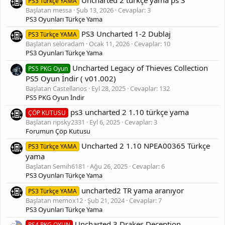
PS3 Türkçe YAMA
Başlatan messa
Şub 13, 2026
Cevaplar: 3
PS3 Oyunları Türkçe Yama
PS3 Uncharted 1-2 Dublaj
PS3 Türkçe YAMA
Başlatan seloradam
Ocak 11, 2026
Cevaplar: 10
PS3 Oyunları Türkçe Yama
Uncharted Legacy of Thieves Collection
PS5 PKG Oyun
PS5 Oyun İndir ( v01.002)
Başlatan Castellanos
Eyl 28, 2025
Cevaplar: 132
PS5 PKG Oyun İndir
ps3 uncharted 2 1.10 türkçe yama
ÇÖP KUTUSU
Başlatan ripsky2331
Eyl 6, 2025
Cevaplar: 3
Forumun Çöp Kutusu
Uncharted 2 1.10 NPEA00365 Türkçe
PS3 Türkçe YAMA
yama
Başlatan Semih6181
Ağu 26, 2025
Cevaplar: 6
PS3 Oyunları Türkçe Yama
uncharted2 TR yama aranıyor
PS3 Türkçe YAMA
Başlatan memox12
Şub 21, 2024
Cevaplar: 7
PS3 Oyunları Türkçe Yama
Uncharted 3 Drakes Deception
PS4 PKG OYUN