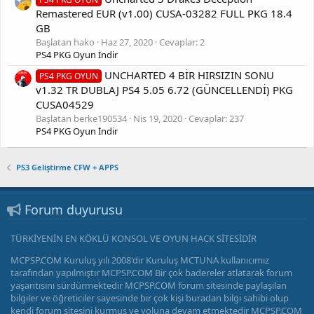
Remastered EUR (v1.00) CUSA-03282 FULL PKG 18.4
GB
Başlatan hako
Haz 27, 2020
Cevaplar: 2
PS4 PKG Oyun İndir
UNCHARTED 4 BİR HIRSIZIN SONU
PS4 PKG OYUN
v1.32 TR DUBLAJ PS4 5.05 6.72 (GÜNCELLENDİ) PKG
CUSA04529
Başlatan berke190534
Nis 19, 2020
Cevaplar: 237
PS4 PKG Oyun İndir
PS3 Geliştirme CFW + APPS
Forum duyurusu
TÜRKİYENİN EN KÖKLÜ KONSOL VE OYUN HACK SİTESİDİR
MCPSP.COM Kuruluş yılı 2008'dir Kuruluş MCTUNA kullanıcımız
tarafından yapılmıştır MCPSP.COM Bir çok badereler atlatarak forum
yaşantısını sürdürmektedir MCPSP.COM forum sitesinde paylaşılan
bilgiler ve öğreticiler sayesinde bir çok kişi buradan bilgi sahibi olup
kendi forum sitesini kurmuş ve yoluna devam etmektedir MCPSP.COM