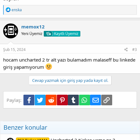
T
enska
e
p
k
memox12
i
Yeni Üyemiz
Kayıtlı Üyemiz
l
e
r
:
Şub 15, 2024
#3
hocam uncharted 2 tr alt yazı bulamadım malaseff bu linkede
giriş yapamıyorum
Cevap yazmak için giriş yap yada kayıt ol.
Facebook
Twitter
Reddit
Pinterest
Tumblr
WhatsApp
E-posta
Link
Paylaş:
Benzer konular
Uncharted 2 türkçe yama ps 3