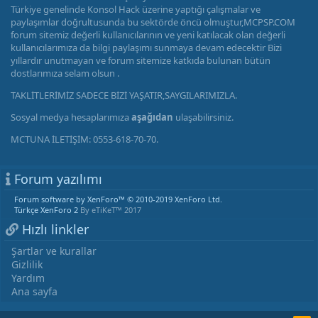
Türkiye genelinde Konsol Hack üzerine yaptığı çalışmalar ve
paylaşımlar doğrultusunda bu sektörde öncü olmuştur,MCPSP.COM
forum sitemiz değerli kullanıcılarının ve yeni katılacak olan değerli
kullanıcılarımıza da bilgi paylaşımı sunmaya devam edecektir Bizi
yıllardır unutmayan ve forum sitemize katkıda bulunan bütün
dostlarımıza selam olsun .
TAKLİTLERİMİZ SADECE BİZİ YAŞATIR,SAYGILARIMIZLA.
Sosyal medya hesaplarımıza
aşağıdan
ulaşabilirsiniz.
MCTUNA İLETİŞİM: 0553-618-70-70.
Forum yazılımı
Forum software by XenForo™
© 2010-2019 XenForo Ltd.
Türkçe XenForo 2
By eTiKeT™ 2017
Hızlı linkler
Şartlar ve kurallar
Gizlilik
Yardım
Ana sayfa