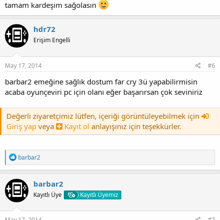
tamam kardeşim sağolasın
hdr72
Erişim Engelli
May 17, 2014
#6
barbar2 emeğine sağlık dostum far cry 3ü yapabilirmisin
acaba oyunçeviri pc için olanı eğer başarırsan çok seviniriz
Değerli ziyaretçimiz lütfen, içeriği görüntüleyebilmek için
Giriş yap
veya
Kayıt ol
anlayışınız için teşekkürler.
T
barbar2
e
p
k
barbar2
i
Kayıtlı Üye
Kayıtlı Üyemiz
l
e
r
:
May 17, 2014
#7