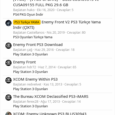
CUSA09155 FULL PKG 29.6 GB
Başlatan hako
Eki 16, 2020
Cevaplar: 5
PS4 PKG Oyun İndir
Enemy Front V2 PS3 Türkçe Yama
PS3 Türkçe YAMA
İndir (ÇIKTI)
Başlatan Castellanos
Nis 20, 2019
Cevaplar: 80
PS3 Oyunları Türkçe Yama
Enemy Front PS3 Download
Başlatan çağ
Haz 29, 2016
Cevaplar: 18
Play Station 3 Oyunları
Enemy Front
Başlatan hdr72
Haz 7, 2014
Cevaplar: 65
Play Station 3 Oyunları
XCOM Enemy Within PS3
Başlatan redvelvet
Kas 13, 2013
Cevaplar: 5
Play Station 3 Oyunları
The Bureau XCOM Declassified PS3-iMARS
Başlatan ferex28
Ağu 17, 2013
Cevaplar: 14
Play Station 3 Oyunları
XCOM: Enemy Unknown PS3 BLUS30943