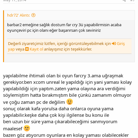
hdr72' Alıntı:
barbar2 emeğine sağlık dostum far cry 3ü yapabilirmisin acaba
oyunçeviri pc için olanı eğer başarırsan çok seviniriz
Değerli ziyaretçimiz lütfen, içeriği görüntüleyebilmek için
Giriş
yap
veya
Kayıt ol
anlayışınız için teşekkürler.
yapılabilme ihtimali olan bi oyun farcry 3.ama uğraşmak
gerekiyor.ben xcom unreal le yapıldığı için yani yaması kolay
yapılabildiği için yaptım.zaten yama olayına ara verdiğimi
söylemiştim hatta bırakmıştım bile çünkü zamanım olmuyor
ve çoğu zaman pc de değilim
sonuç olarak kafa yorulsa daha onlarca oyuna yama
yapılabilir.keşke daha çok kişi ilgilense bu konu ile
ben uzun bir süre yama çıkarabileceğimi sanmıyorum
maalesef
bazen göz atıyorum oyunlara en kolay yaması olabilecekler