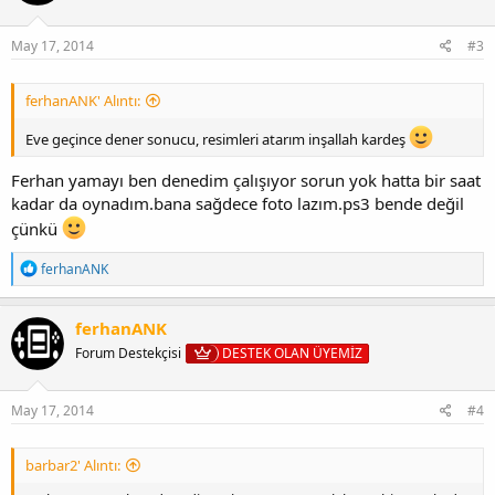
e
r
:
May 17, 2014
#3
ferhanANK' Alıntı:
Eve geçince dener sonucu, resimleri atarım inşallah kardeş
Ferhan yamayı ben denedim çalışıyor sorun yok hatta bir saat
kadar da oynadım.bana sağdece foto lazım.ps3 bende değil
çünkü
T
ferhanANK
e
p
k
ferhanANK
i
Forum Destekçisi
DESTEK OLAN ÜYEMİZ
l
e
r
:
May 17, 2014
#4
barbar2' Alıntı: