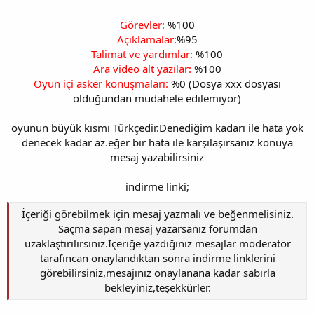
Görevler:
%100
Açıklamalar:
%95
Talimat ve yardımlar:
%100
Ara video alt yazılar:
%100
Oyun içi asker konuşmaları:
%0 (Dosya xxx dosyası
olduğundan müdahele edilemiyor)
oyunun büyük kısmı Türkçedir.Denediğim kadarı ile hata yok
denecek kadar az.eğer bir hata ile karşılaşırsanız konuya
mesaj yazabilirsiniz
indirme linki;
İçeriği görebilmek için mesaj yazmalı ve beğenmelisiniz.
Saçma sapan mesaj yazarsanız forumdan
uzaklaştırılırsınız.İçeriğe yazdığınız mesajlar moderatör
tarafıncan onaylandıktan sonra indirme linklerini
görebilirsiniz,mesajınız onaylanana kadar sabırla
bekleyiniz,teşekkürler.