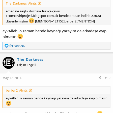
The_Darkness' Alıntı:
emeğine sağlık dostum Türkçe çeviri
xcomceviriprojesi.blogspot.com ait bende oradan indirip X360'a
düzenlemiştim
[MENTION=121152]barbar2[/MENTION]
eyvAllah. o zaman bende kaynağı yazayım da arkadaşa ayıp
olmasın
T
ferhanANK
e
p
k
The_Darkness
i
Erişim Engelli
l
e
r
:
May 17, 2014
#10
barbar2' Alıntı:
eyvAllah. o zaman bende kaynağı yazayım da arkadaşa ayıp olmasın