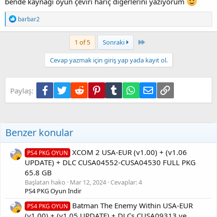
bende kaynağı oyun çeviri hariç diğerlerini yazıyorum
T
barbar2
e
p
k
Son
1 of 5
Sonraki
i
l
Cevap yazmak için giriş yap yada kayıt ol.
e
r
:
Facebook
Twitter
Reddit
Pinterest
Tumblr
WhatsApp
E-posta
Link
Paylaş:
Benzer konular
XCOM 2 USA-EUR (v1.00) + (v1.06
PS4 PKG OYUN
UPDATE) + DLC CUSA04552-CUSA04530 FULL PKG
65.8 GB
Başlatan hako
Mar 12, 2024
Cevaplar: 4
PS4 PKG Oyun İndir
Batman The Enemy Within USA-EUR
PS4 PKG OYUN
(v1.00) + (v1.05 UPDATE) + DLCs CUSA09313 ve