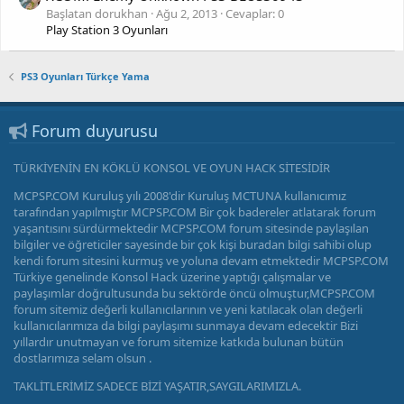
Başlatan dorukhan
Ağu 2, 2013
Cevaplar: 0
Play Station 3 Oyunları
PS3 Oyunları Türkçe Yama
Forum duyurusu
TÜRKİYENİN EN KÖKLÜ KONSOL VE OYUN HACK SİTESİDİR
MCPSP.COM Kuruluş yılı 2008'dir Kuruluş MCTUNA kullanıcımız
tarafından yapılmıştır MCPSP.COM Bir çok badereler atlatarak forum
yaşantısını sürdürmektedir MCPSP.COM forum sitesinde paylaşılan
bilgiler ve öğreticiler sayesinde bir çok kişi buradan bilgi sahibi olup
kendi forum sitesini kurmuş ve yoluna devam etmektedir MCPSP.COM
Türkiye genelinde Konsol Hack üzerine yaptığı çalışmalar ve
paylaşımlar doğrultusunda bu sektörde öncü olmuştur,MCPSP.COM
forum sitemiz değerli kullanıcılarının ve yeni katılacak olan değerli
kullanıcılarımıza da bilgi paylaşımı sunmaya devam edecektir Bizi
yıllardır unutmayan ve forum sitemize katkıda bulunan bütün
dostlarımıza selam olsun .
TAKLİTLERİMİZ SADECE BİZİ YAŞATIR,SAYGILARIMIZLA.