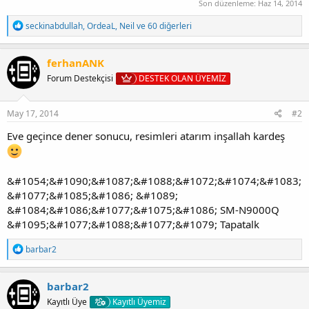
Son düzenleme:
Haz 14, 2014
T
seckinabdullah
,
OrdeaL
,
Neil
ve 60 diğerleri
e
p
k
ferhanANK
i
Forum Destekçisi
DESTEK OLAN ÜYEMİZ
l
e
r
:
May 17, 2014
#2
Eve geçince dener sonucu, resimleri atarım inşallah kardeş
&#1054;&#1090;&#1087;&#1088;&#1072;&#1074;&#1083;
&#1077;&#1085;&#1086; &#1089;
&#1084;&#1086;&#1077;&#1075;&#1086; SM-N9000Q
&#1095;&#1077;&#1088;&#1077;&#1079; Tapatalk
T
barbar2
e
p
k
barbar2
i
Kayıtlı Üye
Kayıtlı Üyemiz
l