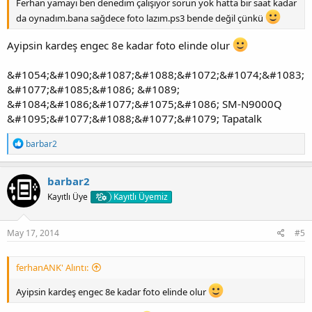
Ferhan yamayı ben denedim çalışıyor sorun yok hatta bir saat kadar
da oynadım.bana sağdece foto lazım.ps3 bende değil çünkü
Ayipsin kardeş engec 8e kadar foto elinde olur
&#1054;&#1090;&#1087;&#1088;&#1072;&#1074;&#1083;
&#1077;&#1085;&#1086; &#1089;
&#1084;&#1086;&#1077;&#1075;&#1086; SM-N9000Q
&#1095;&#1077;&#1088;&#1077;&#1079; Tapatalk
T
barbar2
e
p
k
barbar2
i
Kayıtlı Üye
Kayıtlı Üyemiz
l
e
r
:
May 17, 2014
#5
ferhanANK' Alıntı:
Ayipsin kardeş engec 8e kadar foto elinde olur