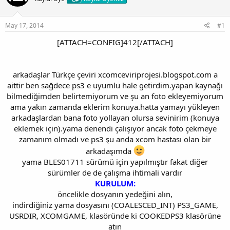
May 17, 2014
#1
[ATTACH=CONFIG]412[/ATTACH]
arkadaşlar Türkçe çeviri xcomceviriprojesi.blogspot.com a
aittir ben sağdece ps3 e uyumlu hale getirdim.yapan kaynağı
bilmediğimden belirtemiyorum ve şu an foto ekleyemiyorum
ama yakın zamanda eklerim konuya.hatta yamayı yükleyen
arkadaşlardan bana foto yollayan olursa sevinirim (konuya
eklemek için).yama denendi çalışıyor ancak foto çekmeye
zamanım olmadı ve ps3 şu anda xcom hastası olan bir
arkadaşımda
yama BLES01711 sürümü için yapılmıştır fakat diğer
sürümler de de çalışma ihtimali vardır
KURULUM:
öncelikle dosyanın yedeğini alın,
indirdiğiniz yama dosyasını (COALESCED_INT) PS3_GAME,
USRDIR, XCOMGAME, klasöründe ki COOKEDPS3 klasörüne
atın