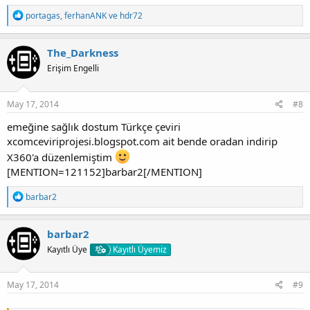
T
portagas
,
ferhanANK
ve
hdr72
e
p
k
The_Darkness
i
Erişim Engelli
l
e
r
:
May 17, 2014
#8
emeğine sağlık dostum Türkçe çeviri
xcomceviriprojesi.blogspot.com ait bende oradan indirip
X360'a düzenlemiştim
[MENTION=121152]barbar2[/MENTION]
T
barbar2
e
p
k
barbar2
i
Kayıtlı Üye
Kayıtlı Üyemiz
l
e
r
:
May 17, 2014
#9