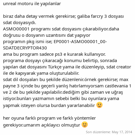
unreal motoru ile yapılanlar
biraz daha detay vermek gerekirse; galiba farcry 3 dosyası
sdat dosyasıydı.
ASMO00001 programı sdat dosyasını çıkarabiliyor.daha
doğrusu o dosyanın uzantısını dat yapıyor
programın pkg ismi ise; EP0001-ASMO00001_00-
SDATDECRYPTOR430
ama bu program sadece ps3 e kurarak kullanıyor.
programa dosyayı çıkaracağı konumu belirtip, sonrada
yapılan dat dosyasını Türkçe yama ile düzenleyip, sdat creator
ile de kapıyarak yama oluşturulabilir.
sdat dil dosyaları bu şekilde düzenlenir.örnek gerekirse; max
payne 3 içinde bu geçerli yanlış hatırlamıyorsam castlevania 1
ve 2 de bu şekilde yapılabilir.dediğim gibi zaman ve uğraş
istiyor.bunları yazmamın sebebi belki bu oyunlara yama
yapmak isteyen olursa burdan yararlanabilir
her oyuna farklı program ve farklı yöntemler
gerekiyor.umarım açıklayıcı olmuştur
Son düzenleme:
May 17, 2014