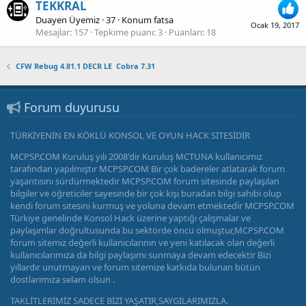
TEKKRAL
Duayen Üyemiz
·
37
·
Konum
fatsa
Ocak 19, 2017
Mesajlar
157
Tepkime puanı
3
Puanları
18
CFW Rebug 4.81.1 DECR LE  Cobra 7.31
Forum duyurusu
TÜRKİYENİN EN KÖKLÜ KONSOL VE OYUN HACK SİTESİDİR
MCPSP.COM Kuruluş yılı 2008'dir Kuruluş MCTUNA kullanıcımız
tarafından yapılmıştır MCPSP.COM Bir çok badereler atlatarak forum
yaşantısını sürdürmektedir MCPSP.COM forum sitesinde paylaşılan
bilgiler ve öğreticiler sayesinde bir çok kişi buradan bilgi sahibi olup
kendi forum sitesini kurmuş ve yoluna devam etmektedir MCPSP.COM
Türkiye genelinde Konsol Hack üzerine yaptığı çalışmalar ve
paylaşımlar doğrultusunda bu sektörde öncü olmuştur,MCPSP.COM
forum sitemiz değerli kullanıcılarının ve yeni katılacak olan değerli
kullanıcılarımıza da bilgi paylaşımı sunmaya devam edecektir Bizi
yıllardır unutmayan ve forum sitemize katkıda bulunan bütün
dostlarımıza selam olsun .
TAKLİTLERİMİZ SADECE BİZİ YAŞATIR,SAYGILARIMIZLA.