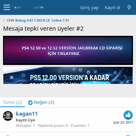
Giriş yap
Kayıt ol
CFW Rebug 4.81.1 DECR LE  Cobra 7.31
Mesaja tepki veren üyeler #2
Tümü
(2)
Beğen
(2)
kagan11
Kayıtlı Üye
Şub 23, 2017
Mesajlar
7
Tepkime puanı
0
Puanları
1