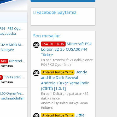
Facebook Sayfamız
S4 - PS5 Oyun Hard Disk Dolumu
sevbabsba
Son mesajlar
Minecraft PS4
PS4 PKG OYUN
TA V MOD MENÜ Bütün PS3 KONSOLLARI İÇİN
Edition v2 35 CUSA00744
Babayev
Türkçe
En son: testers1jf
21 dakika önce
Nintendo Switch Brick Tamiri Yapıyoruz
ENDO
PS4 PKG Oyun İndir
mctuna
Bendy
Android Türkçe Yama
PSVita sd2vita Kart Satışımız Başladı
and the Dark Revival
A
mctuna
Android Türkçe Yama İndir
(ÇIKTI) [1.0.1]
0 Orjinal Versionlara ve Kırılmayan Bütün PSP Modelleri İçin Emulatör Oyunları 5564 Adet Oyun 50 TL
En son: Deltarune patlatan
32
seckinabdullah
dakika önce
Android Oyunları Türkçe Yama
Bölümü
Little
Android Türkçe Yama