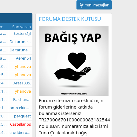
Yeni mesajlar
FORUMA DESTEK KUTUSU
im
Son yazan
nce
testers1jf
nce
Deltarune patlatan
nce
Deltarune patlatan
nce
Aeren54
 AM
yhanova
 AM
yhanova
 AM
Aras1335.
 AM
yhanova
 AM
Falchanar
Forum sitemizin sürekliliği için
forum giderlerine katkıda
 AM
omrcekirdekci
bulanmak isterseniz
 AM
ps4guest
TR270006701000000083182544
 AM
Castellanos
nolu IBAN numaramıza alıcı ismi
Tuna Çelik olarak bağış
 AM
cruddierosprey