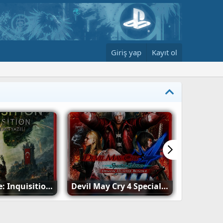
Giriş yap
Kayıt ol
GTA 5 PS5 Türkçe Yama İndir (ÇIKTI) (Hazırlanıyor)
TAPE: Unveil the Memories PS5 Türkçe Yama İndir (ÇIKTI)