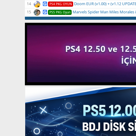
Doom EUR (v1.00) + (v1.12 UPDATE) CU
PS4 PKG OYUN
Marvels Spider Man Miles Morales
PS5 PKG Oyun