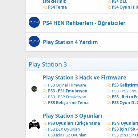
İstekleriniz
PS4 DLC
PS4 Tema
PS4 Oyun Hil
PS4 HEN Rehberleri - Öğreticiler
Play Station 4 Yardım
Play Station 3
Play Station 3 Hack ve Firmware
PS3 Orjinal Firmware
PS3 Geliştir
PS3 - PS1 Emulasyon
PS3 - PS2 Emu
PS3 - PSP Emulasyon
PS3 - Retro 
PS3 Geliştirme Tema
PS3 Oyun DLC
Play Station 3 Oyunları
PS3 Oyunları Türkçe Yama
PSN Oyunlar
PS3 DEX Oyunları
PS3 İçin PSX 
PS3 İçin PS2 Oyunları
PS3 İçin PSP O