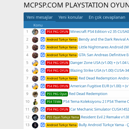
MCPSP.COM PLAYSTATION OYUN
Yeni mesajlar
Yeni konular
En çok cevaplanan
Konu
Minecraft PS4 Edition v2 35 CUSA
PS4 PKG OYUN
Bendy and the Dark Revival Android Tü
Android Türkçe Yama
Little Nightmares Android (Mobil) Tü
Android Türkçe Yama
GTA: San Andreas Definitive Edition Android (Mob
Android Türkçe Yama
Danger Zone USA (v1.00) + (v1.04 UPDATE) 
PS4 PKG OYUN
Blazing Strike USA (v1.00) CUSA-
PS4 PKG OYUN
Red Dead Redemption Android (Mobil) Türkçe Yama İnd
Android Türkçe Yama
American Fugitive EUR (v1.00) + (v1.08 UPDAT
PS4 PKG OYUN
Red Dead Redemption
PS5 PKG Oyun
PS4 Tema Koleksiyonu 2 I PS4 Theme Collecti
PS4 TEMA
Car Mechanic Simulator CUSA145
PS4 PKG OYUN
Resident Evil 2 Remake v1.003 PS5 Türkçe 
PS5 Oyun Türkçe Yama
Bully Android Türkçe Yama - Ç
Android Türkçe Yama