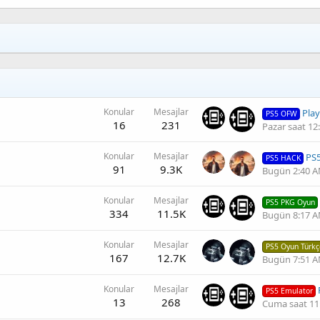
Konular
Mesajlar
Playstati
PS5 OFW
16
231
Pazar saat 12
Konular
Mesajlar
PS5 
PS5 HACK
91
9.3K
Bugün 2:40 
Konular
Mesajlar
PS5 PKG Oyun
334
11.5K
Bugün 8:17 
Konular
Mesajlar
PS5 Oyun Türk
167
12.7K
Bugün 7:51 
Konular
Mesajlar
P
PS5 Emulator
13
268
Cuma saat 11