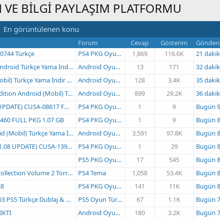
 VE BİLGİ PAYLAŞIM PLATFORMU
En görüntülenen konu
Forum
Cevap
Gösterim
Gönder
00744 Türkçe
PS4 PKG Oyun İndir
1,869
116.6K
21 dakika ö
rkçe Yama İndir (ÇIKTI) [1.0.1]
Android Oyunları Türkçe Yama Bölümü
13
171
32 dakika ö
rkçe Yama İndir (ÇIKTI) [144]
Android Oyunları Türkçe Yama Bölümü
128
3.4K
35 dakika ö
il) Türkçe Yama İndir (ÇIKTI) [1.87.0]
Android Oyunları Türkçe Yama Bölümü
899
29.2K
36 dakika ö
CUSA-08617 FULL PKG 3.74 GB
PS4 PKG Oyun İndir
1
9
Bugün 9:00
34460 FULL PKG 1.07 GB
PS4 PKG Oyun İndir
1
9
Bugün 8:59
ir (ÇIKTI) V2 [1.53.61003005] - 2026 ÖZEL
Android Oyunları Türkçe Yama Bölümü
3,591
97.8K
Bugün 8:43
E) CUSA-13958 FULL PKG 2.05 GB
PS4 PKG Oyun İndir
1
29
Bugün 8:17
PS5 PKG Oyun İndir
17
545
Bugün 8:17
on Volume 2 Torrent 4.61gb
PS4 Tema
1,058
53.4K
Bugün 8:10
28
PS4 PKG Oyun İndir
141
11K
Bugün 8:05
Dublaj & Türkçe Yama İndir (ÇIKTI)
PS5 Oyun Türkçe Yama
67
1.1K
Bugün 7:51
IKTI
Android Oyunları Türkçe Yama Bölümü
180
3.2K
Bugün 7:49