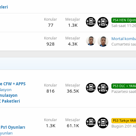
eleri
Konular
Mesajlar
PS4 HEN Öğreti
77
1.3K
Salı saat 11:
Konular
Mesajlar
928
4.3K
Cumartesi sa
me CFW + APPS
Konular
Mesajlar
PS3 DLC + YAM
lasyon
816
36.5K
Pazartesi saa
Emulasyon
 Paketleri
Konular
Mesajlar
PS3 Türkçe YA
ı
1.3K
61.1K
Bugün 2:01 
- Ps1 Oyunları
yunları