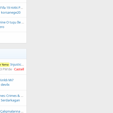
Fifa 19 HAN PKG Oyun İndir
korsanege20
PS3 X tuşu yerine O tuşu İle oyunlara giriyo nasıl düzeltilir bu sorunr
ero
Injustice: Gods Among Us Xbox 360 Türkçe Yama İndir (ÇIKTI)
çe Yama
43 PM'de
Castellanos
rıldı Mı?
devilx
Sherlock Holmes: Crimes & Punishments (XBOX ONE)
Serdarkagan
Xbox One Fw Çalışmalarına Başlandı