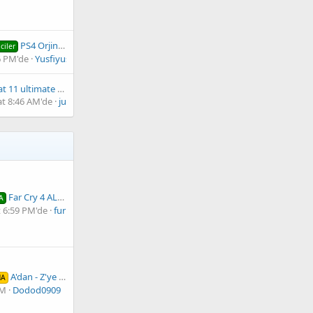
PS4 Orjinal Oyundan PKG Oluşturma
ciler
26 PM'de
Yusfiyusfiyusfi
Mortal kombat 11 ultimate CUSA11395
at 8:46 AM'de
julio cesar
Far Cry 4 ALL DLC PACK Collection + GOLD FIX V2
A
t 6:59 PM'de
furkan78
A'dan - Z'ye PS3 Türkçe Yama Koleksiyonu
MA
AM
Dodod0909