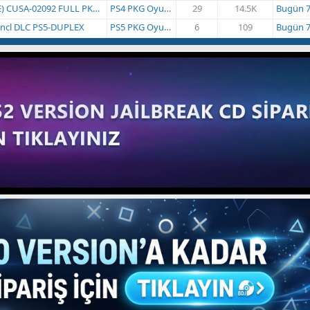
SA-02092 FULL PKG 73.6 GB
PS4 PKG Oyun İndir
29
14.5K
Bugün 7:27
 incl DLC PS5-DUPLEX
PS5 PKG Oyun İndir
6
109
Bugün 7:20