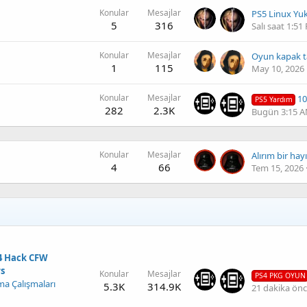
Konular
Mesajlar
PS5 Linux Yu
5
316
Salı saat 1:51
Konular
Mesajlar
Oyun kapak t
1
115
May 10, 2026
Konular
Mesajlar
10.1 Ps
PS5 Yardım
282
2.3K
Bugün 3:15 
Konular
Mesajlar
Alırım bir hayı
4
66
Tem 15, 2026
 4 Hack CFW
rs
Konular
Mesajlar
PS4 PKG OYUN
ma Çalışmaları
5.3K
314.9K
21 dakika ön