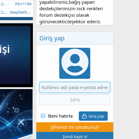
yapabilirsiniz,bağış yapan
 AM
frkn1184
destekçilerimizin nick renkleri
 AM
deepfaith012
forum destekçisi olarak
görünecektir,teşekkür ederiz.
Giriş yap
Beni hatırla
Giriş yap
Şifrenizi mi unuttunuz?
Şimdi kayıt ol