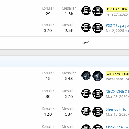
Konular
Mesajlar
PS3 HAN OFW
29
1.5K
Tem 27, 2026
Konular
Mesajlar
370
2.5K
Nis 2, 2026
s
Özel
Konular
Mesajlar
Xbox 360 Türk
15
543
Pazar saat 2:
Konular
Mesajlar
XBOX ONE X Kı
80
376
Mar 23, 2026
Konular
Mesajlar
120
534
Mar 15, 2026
Konular
Mesajlar