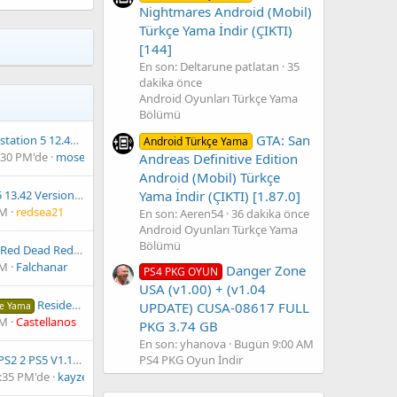
Nightmares Android (Mobil)
Türkçe Yama İndir (ÇIKTI)
[144]
En son: Deltarune patlatan
35
dakika önce
Android Oyunları Türkçe Yama
Bölümü
GTA: San
on 5 12.40 Firmware Yayımlandı
Android Türkçe Yama
:30 PM'de
mose
Andreas Definitive Edition
Android (Mobil) Türkçe
Yama İndir (ÇIKTI) [1.87.0]
13.42 Version Kırıldı
AM
redsea21
En son: Aeren54
36 dakika önce
Android Oyunları Türkçe Yama
Bölümü
Red Dead Redemption
AM
Falchanar
Danger Zone
PS4 PKG OYUN
USA (v1.00) + (v1.04
Resident Evil 2 Remake v1.003 PS5 Türkçe Dublaj & Türkçe Yama İndir (ÇIKTI)
UPDATE) CUSA-08617 FULL
çe Yama
AM
Castellanos
PKG 3.74 GB
En son: yhanova
Bugün 9:00 AM
S2 2 PS5 V1.1 PS2 Oyunlarınızı PS5 İçin Convert Edin
PS4 PKG Oyun İndir
:35 PM'de
kayzer_sozee