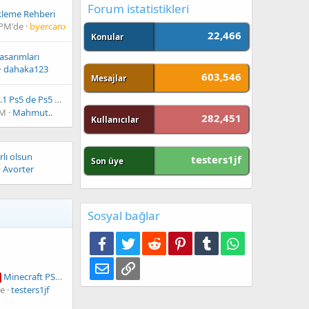
Forum istatistikleri
kleme Rehberi
 PM'de
byercanx
22,466
Konular
asarımları
dahaka123
603,546
Mesajlar
5 de Ps5 oyunlarını bir türlü oynayamamak
AM
Mahmut..
282,451
Kullanıcılar
rlı olsun
testers1jf
Son üye
Avorter
Sosyal bağlar
Facebook
Twitter
Reddit
Pinterest
Tumblr
WhatsApp
E-posta
Link
Minecraft PS4 Edition v2 35 CUSA00744 Türkçe
ce
testers1jf