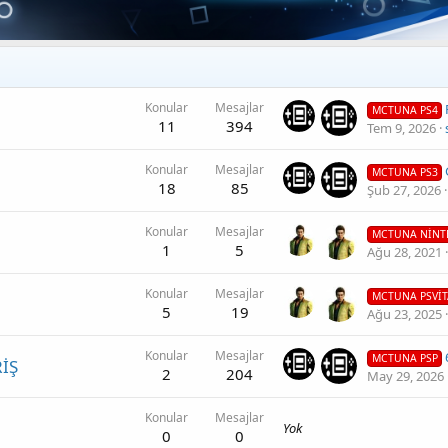
Konular
Mesajlar
P
MCTUNA PS4
11
394
Tem 9, 2026
Konular
Mesajlar
G
MCTUNA PS3
18
85
Şub 27, 2026
Konular
Mesajlar
MCTUNA NİNT
1
5
Ağu 28, 2021
Konular
Mesajlar
MCTUNA PSVİT
5
19
Ağu 23, 2025
Konular
Mesajlar
6.6
MCTUNA PSP
RİŞ
2
204
May 29, 2026
Konular
Mesajlar
Yok
0
0