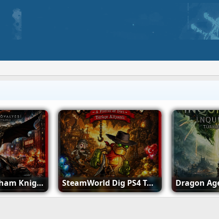
Devil May Cry 4 Special Edition PS5 & PS4 Türkçe Yama İndir (ÇIKTI)
PS4 11.02 Jailbreak Webkit Çıktı