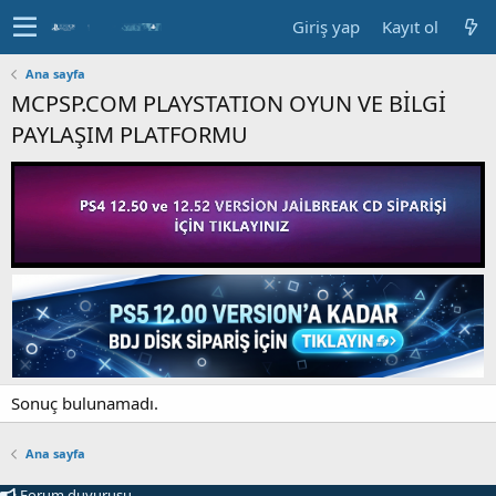
Giriş yap
Kayıt ol
Ana sayfa
MCPSP.COM PLAYSTATION OYUN VE BİLGİ
PAYLAŞIM PLATFORMU
Sonuç bulunamadı.
Ana sayfa
Forum duyurusu