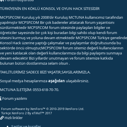
TÜRKİYENİN EN KÖKLÜ KONSOL VE OYUN HACK SİTESİDİR
MCPSP.COM Kuruluş yılı 2008'dir Kuruluş MCTUNA kullanıcımız tarafından
yapılmıştır MCPSP.COM Bir çok badereler atlatarak forum yaşantısını
sürdürmektedir MCPSP.COM forum sitesinde paylaşılan bilgiler ve
öğreticiler sayesinde bir çok kişi buradan bilgi sahibi olup kendi forum
sitesini kurmuş ve yoluna devam etmektedir MCPSP.COM Türkiye genelinde
Konsol Hack üzerine yaptığı çalışmalar ve paylaşımlar doğrultusunda bu
sektörde öncü olmuştur,MCPSP.COM forum sitemiz değerli kullanıcılarının
ve yeni katılacak olan değerli kullanıcılarımıza da bilgi paylaşımı sunmaya
devam edecektir Bizi yıllardır unutmayan ve forum sitemize katkıda
bulunan bütün dostlarımıza selam olsun .
TAKLİTLERİMİZ SADECE BİZİ YAŞATIR,SAYGILARIMIZLA.
Sosyal medya hesaplarımıza
aşağıdan
ulaşabilirsiniz.
MCTUNA İLETİŞİM: 0553-618-70-70.
Forum yazılımı
Forum software by XenForo™
© 2010-2019 XenForo Ltd.
Türkçe XenForo 2
By eTiKeT™ 2017
Hızlı linkler
Şartlar ve kurallar