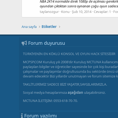
NBA 2K14 normalde direk 1080p de açılması gerekir
oyundan çıktıktan sonra oynanan çoğu oyun sadece 7
taylanozgur
Konu
Şub 10, 2014
Cevaplar: 1
Fo
Ana sayfa
Etiketler
Forum duyurusu
TÜRKİYENİN EN KÖKLÜ KONSOL VE OYUN HACK SİTESİDİR
MCPSP.COM Kuruluş yılı 2008'dir Kuruluş MCTUNA kullanıcımı
paylaşılan bilgiler ve öğreticiler sayesinde bir çok kişi bu
çalışmalar ve paylaşımlar doğrultusunda bu sektörde öncü olm
devam edecektir Bizi yıllardır unutmayan ve forum sitemize 
TAKLİTLERİMİZ SADECE BİZİ YAŞATIR,SAYGILARIMIZLA.
Sosyal medya hesaplarımıza
aşağıdan
ulaşabilirsiniz.
MCTUNA İLETİŞİM: 0553-618-70-70.
Forum yazılımı