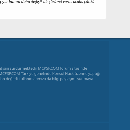
 açıyor bunun daha değişik bir çözümü varmı acaba çünkü
antısını sürdürmektedir MCPSP.COM forum sitesinde
ir MCPSP.COM Türkiye genelinde Konsol Hack üzerine yaptığı
n değerli kullanıcılarımıza da bilgi paylaşımı sunmaya