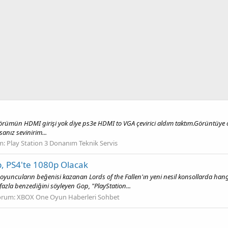
rümün HDMI girişi yok diye ps3e HDMI to VGA çevirici aldım taktım.Görüntüye o
sanız sevinirim...
m:
Play Station 3 Donanım Teknik Servis
p, PS4'te 1080p Olacak
yuncuların beğenisi kazanan Lords of the Fallen'ın yeni nesil konsollarda hang
azla benzediğini söyleyen Gop, "PlayStation...
orum:
XBOX One Oyun Haberleri Sohbet