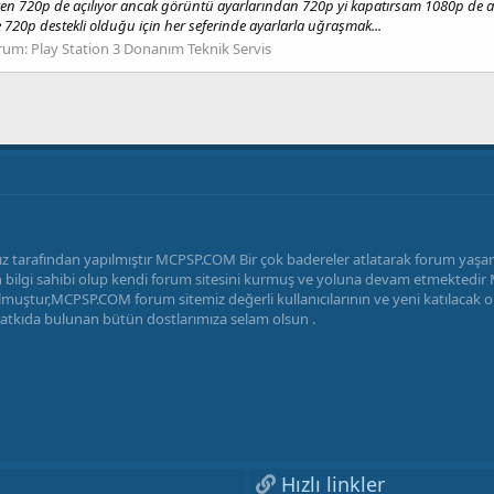
ken 720p de açılıyor ancak görüntü ayarlarından 720p yi kapatırsam 1080p de
20p destekli olduğu için her seferinde ayarlarla uğraşmak...
rum:
Play Station 3 Donanım Teknik Servis
z tarafından yapılmıştır MCPSP.COM Bir çok badereler atlatarak forum yaş
radan bilgi sahibi olup kendi forum sitesini kurmuş ve yoluna devam etmekted
uştur,MCPSP.COM forum sitemiz değerli kullanıcılarının ve yeni katılacak ola
katkıda bulunan bütün dostlarımıza selam olsun .
Hızlı linkler