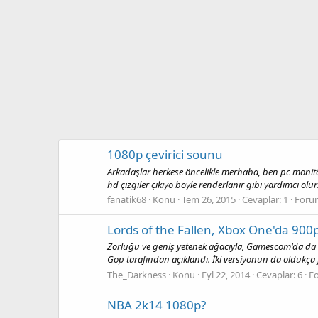
1080p çevirici sounu
Arkadaşlar herkese öncelikle merhaba, ben pc monitö
hd çizgiler çıkıyo böyle renderlanır gibi yardımcı olur
fanatik68
Konu
Tem 26, 2015
Cevaplar: 1
Foru
Lords of the Fallen, Xbox One'da 900
Zorluğu ve geniş yetenek ağacıyla, Gamescom'da da o
Gop tarafından açıklandı. İki versiyonun da oldukça f
The_Darkness
Konu
Eyl 22, 2014
Cevaplar: 6
F
NBA 2k14 1080p?