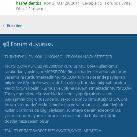
hazretidentist
Konu
Mar 29, 2014
Cevaplar: 5
Forum:
PSVita
Offical Firmware
Etiketler
Forum duyurusu
TÜRKİYENİN EN KÖKLÜ KONSOL VE OYUN HACK SİTESİDİR
MCPSP.COM Kuruluş yılı 2008'dir Kuruluş MCTUNA kullanıcımız
tarafından yapılmıştır MCPSP.COM Bir çok badereler atlatarak forum
yaşantısını sürdürmektedir MCPSP.COM forum sitesinde paylaşılan
bilgiler ve öğreticiler sayesinde bir çok kişi buradan bilgi sahibi olup
kendi forum sitesini kurmuş ve yoluna devam etmektedir MCPSP.COM
Türkiye genelinde Konsol Hack üzerine yaptığı çalışmalar ve
paylaşımlar doğrultusunda bu sektörde öncü olmuştur,MCPSP.COM
forum sitemiz değerli kullanıcılarının ve yeni katılacak olan değerli
kullanıcılarımıza da bilgi paylaşımı sunmaya devam edecektir Bizi
yıllardır unutmayan ve forum sitemize katkıda bulunan bütün
dostlarımıza selam olsun .
TAKLİTLERİMİZ SADECE BİZİ YAŞATIR,SAYGILARIMIZLA.