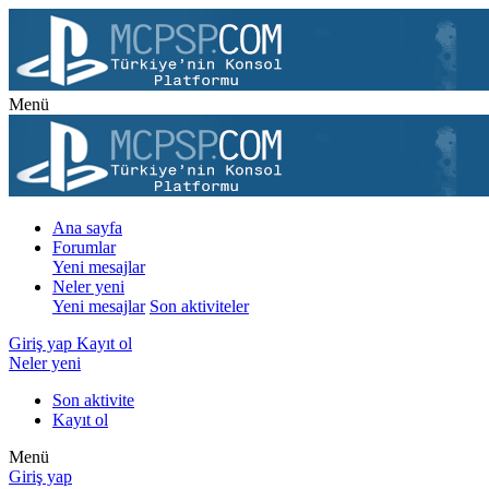
Menü
Ana sayfa
Forumlar
Yeni mesajlar
Neler yeni
Yeni mesajlar
Son aktiviteler
Giriş yap
Kayıt ol
Neler yeni
Son aktivite
Kayıt ol
Menü
Giriş yap