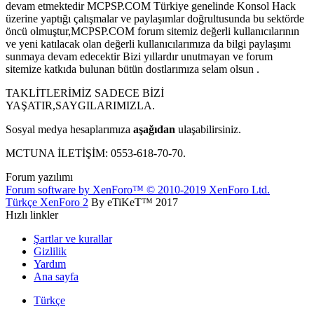
devam etmektedir MCPSP.COM Türkiye genelinde Konsol Hack
üzerine yaptığı çalışmalar ve paylaşımlar doğrultusunda bu sektörde
öncü olmuştur,MCPSP.COM forum sitemiz değerli kullanıcılarının
ve yeni katılacak olan değerli kullanıcılarımıza da bilgi paylaşımı
sunmaya devam edecektir Bizi yıllardır unutmayan ve forum
sitemize katkıda bulunan bütün dostlarımıza selam olsun .
TAKLİTLERİMİZ SADECE BİZİ
YAŞATIR,SAYGILARIMIZLA.
Sosyal medya hesaplarımıza
aşağıdan
ulaşabilirsiniz.
MCTUNA İLETİŞİM: 0553-618-70-70.
Forum yazılımı
Forum software by XenForo™
© 2010-2019 XenForo Ltd.
Türkçe XenForo 2
By eTiKeT™ 2017
Hızlı linkler
Şartlar ve kurallar
Gizlilik
Yardım
Ana sayfa
Türkçe