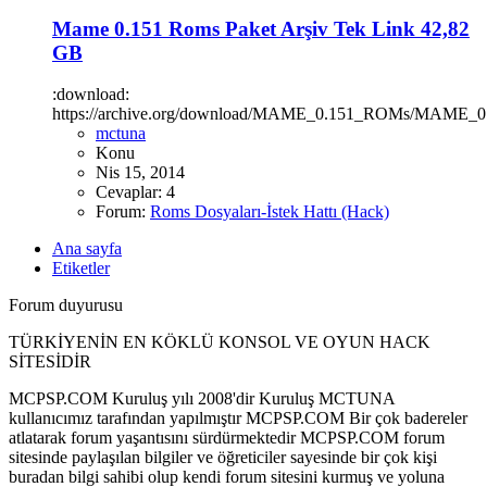
Mame 0.151 Roms Paket Arşiv Tek Link 42,82
GB
:download:
https://archive.org/download/MAME_0.151_ROMs/MAME_0
mctuna
Konu
Nis 15, 2014
Cevaplar: 4
Forum:
Roms Dosyaları-İstek Hattı (Hack)
Ana sayfa
Etiketler
Forum duyurusu
TÜRKİYENİN EN KÖKLÜ KONSOL VE OYUN HACK
SİTESİDİR
MCPSP.COM Kuruluş yılı 2008'dir Kuruluş MCTUNA
kullanıcımız tarafından yapılmıştır MCPSP.COM Bir çok badereler
atlatarak forum yaşantısını sürdürmektedir MCPSP.COM forum
sitesinde paylaşılan bilgiler ve öğreticiler sayesinde bir çok kişi
buradan bilgi sahibi olup kendi forum sitesini kurmuş ve yoluna