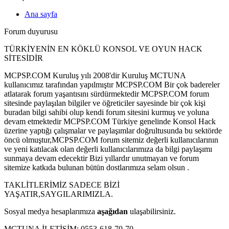
Ana sayfa
Forum duyurusu
TÜRKİYENİN EN KÖKLÜ KONSOL VE OYUN HACK
SİTESİDİR
MCPSP.COM Kuruluş yılı 2008'dir Kuruluş MCTUNA
kullanıcımız tarafından yapılmıştır MCPSP.COM Bir çok badereler
atlatarak forum yaşantısını sürdürmektedir MCPSP.COM forum
sitesinde paylaşılan bilgiler ve öğreticiler sayesinde bir çok kişi
buradan bilgi sahibi olup kendi forum sitesini kurmuş ve yoluna
devam etmektedir MCPSP.COM Türkiye genelinde Konsol Hack
üzerine yaptığı çalışmalar ve paylaşımlar doğrultusunda bu sektörde
öncü olmuştur,MCPSP.COM forum sitemiz değerli kullanıcılarının
ve yeni katılacak olan değerli kullanıcılarımıza da bilgi paylaşımı
sunmaya devam edecektir Bizi yıllardır unutmayan ve forum
sitemize katkıda bulunan bütün dostlarımıza selam olsun .
TAKLİTLERİMİZ SADECE BİZİ
YAŞATIR,SAYGILARIMIZLA.
Sosyal medya hesaplarımıza
aşağıdan
ulaşabilirsiniz.
MCTUNA İLETİŞİM: 0553-618-70-70.