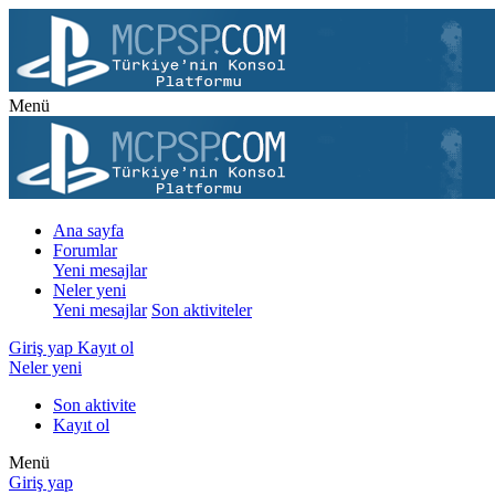
Menü
Ana sayfa
Forumlar
Yeni mesajlar
Neler yeni
Yeni mesajlar
Son aktiviteler
Giriş yap
Kayıt ol
Neler yeni
Son aktivite
Kayıt ol
Menü
Giriş yap