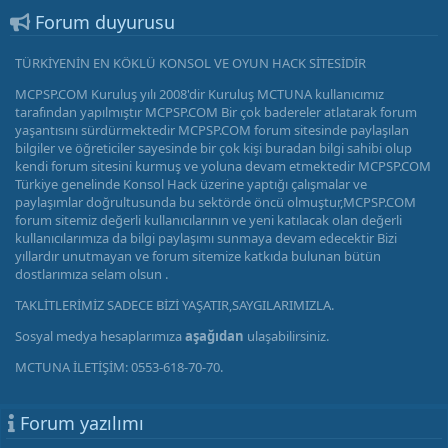
Forum duyurusu
TÜRKİYENİN EN KÖKLÜ KONSOL VE OYUN HACK SİTESİDİR
MCPSP.COM Kuruluş yılı 2008'dir Kuruluş MCTUNA kullanıcımız
tarafından yapılmıştır MCPSP.COM Bir çok badereler atlatarak forum
yaşantısını sürdürmektedir MCPSP.COM forum sitesinde paylaşılan
bilgiler ve öğreticiler sayesinde bir çok kişi buradan bilgi sahibi olup
kendi forum sitesini kurmuş ve yoluna devam etmektedir MCPSP.COM
Türkiye genelinde Konsol Hack üzerine yaptığı çalışmalar ve
paylaşımlar doğrultusunda bu sektörde öncü olmuştur,MCPSP.COM
forum sitemiz değerli kullanıcılarının ve yeni katılacak olan değerli
kullanıcılarımıza da bilgi paylaşımı sunmaya devam edecektir Bizi
yıllardır unutmayan ve forum sitemize katkıda bulunan bütün
dostlarımıza selam olsun .
TAKLİTLERİMİZ SADECE BİZİ YAŞATIR,SAYGILARIMIZLA.
Sosyal medya hesaplarımıza
aşağıdan
ulaşabilirsiniz.
MCTUNA İLETİŞİM: 0553-618-70-70.
Forum yazılımı