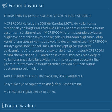
Forum duyurusu
TÜRKİYENİN EN KÖKLÜ KONSOL VE OYUN HACK SİTESİDİR
MCPSP.COM Kuruluş yılı 2008'dir Kuruluş MCTUNA kullanıcımız
tarafından yapılmıştır MCPSP.COM Bir çok badereler atlatarak forum
yaşantısını sürdürmektedir MCPSP.COM forum sitesinde paylaşılan
bilgiler ve öğreticiler sayesinde bir çok kişi buradan bilgi sahibi olup
kendi forum sitesini kurmuş ve yoluna devam etmektedir MCPSP.COM
Türkiye genelinde Konsol Hack üzerine yaptığı çalışmalar ve
paylaşımlar doğrultusunda bu sektörde öncü olmuştur,MCPSP.COM
forum sitemiz değerli kullanıcılarının ve yeni katılacak olan değerli
kullanıcılarımıza da bilgi paylaşımı sunmaya devam edecektir Bizi
yıllardır unutmayan ve forum sitemize katkıda bulunan bütün
dostlarımıza selam olsun .
TAKLİTLERİMİZ SADECE BİZİ YAŞATIR,SAYGILARIMIZLA.
Sosyal medya hesaplarımıza
aşağıdan
ulaşabilirsiniz.
MCTUNA İLETİŞİM: 0553-618-70-70.
Forum yazılımı