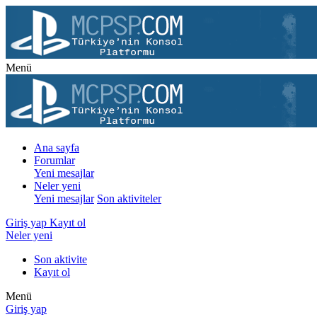
Menü
Ana sayfa
Forumlar
Yeni mesajlar
Neler yeni
Yeni mesajlar
Son aktiviteler
Giriş yap
Kayıt ol
Neler yeni
Son aktivite
Kayıt ol
Menü
Giriş yap