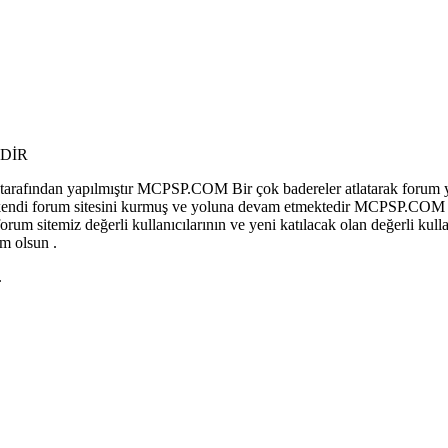
DİR
afından yapılmıştır MCPSP.COM Bir çok badereler atlatarak forum y
 olup kendi forum sitesini kurmuş ve yoluna devam etmektedir MCPSP.COM
sitemiz değerli kullanıcılarının ve yeni katılacak olan değerli kullan
m olsun .
.