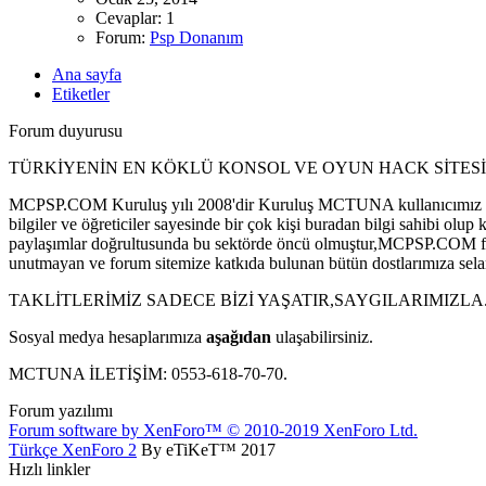
Cevaplar: 1
Forum:
Psp Donanım
Ana sayfa
Etiketler
Forum duyurusu
TÜRKİYENİN EN KÖKLÜ KONSOL VE OYUN HACK SİTESİ
MCPSP.COM Kuruluş yılı 2008'dir Kuruluş MCTUNA kullanıcımız tar
bilgiler ve öğreticiler sayesinde bir çok kişi buradan bilgi sahibi
paylaşımlar doğrultusunda bu sektörde öncü olmuştur,MCPSP.COM forum 
unutmayan ve forum sitemize katkıda bulunan bütün dostlarımıza sela
TAKLİTLERİMİZ SADECE BİZİ YAŞATIR,SAYGILARIMIZLA
Sosyal medya hesaplarımıza
aşağıdan
ulaşabilirsiniz.
MCTUNA İLETİŞİM: 0553-618-70-70.
Forum yazılımı
Forum software by XenForo™
© 2010-2019 XenForo Ltd.
Türkçe XenForo 2
By eTiKeT™ 2017
Hızlı linkler