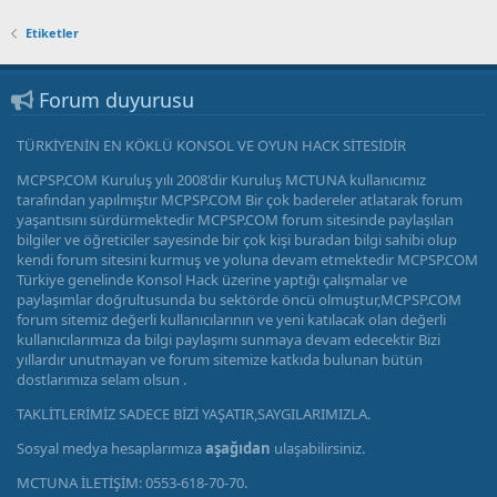
Etiketler
Forum duyurusu
TÜRKİYENİN EN KÖKLÜ KONSOL VE OYUN HACK SİTESİDİR
MCPSP.COM Kuruluş yılı 2008'dir Kuruluş MCTUNA kullanıcımız
tarafından yapılmıştır MCPSP.COM Bir çok badereler atlatarak forum
yaşantısını sürdürmektedir MCPSP.COM forum sitesinde paylaşılan
bilgiler ve öğreticiler sayesinde bir çok kişi buradan bilgi sahibi olup
kendi forum sitesini kurmuş ve yoluna devam etmektedir MCPSP.COM
Türkiye genelinde Konsol Hack üzerine yaptığı çalışmalar ve
paylaşımlar doğrultusunda bu sektörde öncü olmuştur,MCPSP.COM
forum sitemiz değerli kullanıcılarının ve yeni katılacak olan değerli
kullanıcılarımıza da bilgi paylaşımı sunmaya devam edecektir Bizi
yıllardır unutmayan ve forum sitemize katkıda bulunan bütün
dostlarımıza selam olsun .
TAKLİTLERİMİZ SADECE BİZİ YAŞATIR,SAYGILARIMIZLA.
Sosyal medya hesaplarımıza
aşağıdan
ulaşabilirsiniz.
MCTUNA İLETİŞİM: 0553-618-70-70.