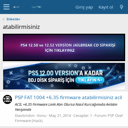
Giriş yap
Kayıt ol
Etiketler
atabilirmisiniz
PSP FAT 1004 +6.35 firmware atabilirmisiniz acil
ACİL +6.35 Firmware Linki Atın Olursa Nasıl Kurcağımıda Anlatın
Yeniyimde
Diavlondon
Konu
May 21, 2014
Cevaplar: 1
Forum:
PSP Özel
Firmware (Hack)