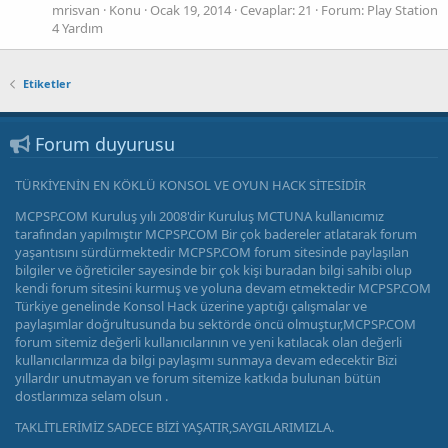
mrisvan
Konu
Ocak 19, 2014
Cevaplar: 21
Forum:
Play Station
4 Yardım
Etiketler
Forum duyurusu
TÜRKİYENİN EN KÖKLÜ KONSOL VE OYUN HACK SİTESİDİR
MCPSP.COM Kuruluş yılı 2008'dir Kuruluş MCTUNA kullanıcımız
tarafından yapılmıştır MCPSP.COM Bir çok badereler atlatarak forum
yaşantısını sürdürmektedir MCPSP.COM forum sitesinde paylaşılan
bilgiler ve öğreticiler sayesinde bir çok kişi buradan bilgi sahibi olup
kendi forum sitesini kurmuş ve yoluna devam etmektedir MCPSP.COM
Türkiye genelinde Konsol Hack üzerine yaptığı çalışmalar ve
paylaşımlar doğrultusunda bu sektörde öncü olmuştur,MCPSP.COM
forum sitemiz değerli kullanıcılarının ve yeni katılacak olan değerli
kullanıcılarımıza da bilgi paylaşımı sunmaya devam edecektir Bizi
yıllardır unutmayan ve forum sitemize katkıda bulunan bütün
dostlarımıza selam olsun .
TAKLİTLERİMİZ SADECE BİZİ YAŞATIR,SAYGILARIMIZLA.