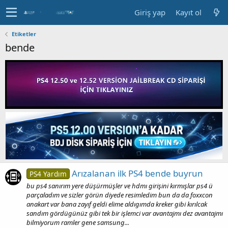
Giriş yap
Kayıt ol
Etiketler
bende
Arızalanan ilk PS4 bende buyrun
PS4 Yardım
bu ps4 sanırım yere düşürmüşler ve hdmı girişini kırmışlar ps4 ü
parçaladım ve sizler görün diyede resimledim bun da da foxxcon
anakart var bana zayıf geldi elime aldıgımda kreker gibi kırılcak
sandım gördügünüz gibi tek bir işlemci var avantajmı dez avantajmı
bilmiyorum ramler gene samsung...