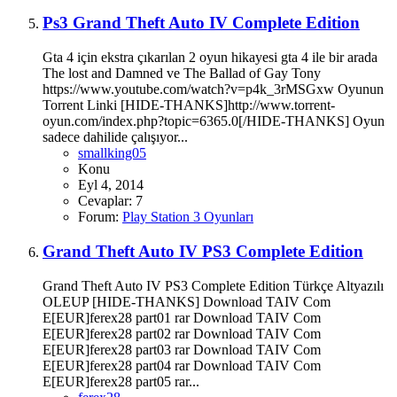
Ps3 Grand Theft Auto IV Complete Edition
Gta 4 için ekstra çıkarılan 2 oyun hikayesi gta 4 ile bir arada
The lost and Damned ve The Ballad of Gay Tony
https://www.youtube.com/watch?v=p4k_3rMSGxw Oyunun
Torrent Linki [HIDE-THANKS]http://www.torrent-
oyun.com/index.php?topic=6365.0[/HIDE-THANKS] Oyun
sadece dahilide çalışıyor...
smallking05
Konu
Eyl 4, 2014
Cevaplar: 7
Forum:
Play Station 3 Oyunları
Grand Theft Auto IV PS3 Complete Edition
Grand Theft Auto IV PS3 Complete Edition Türkçe Altyazılı
OLEUP [HIDE-THANKS] Download TAIV Com
E[EUR]ferex28 part01 rar Download TAIV Com
E[EUR]ferex28 part02 rar Download TAIV Com
E[EUR]ferex28 part03 rar Download TAIV Com
E[EUR]ferex28 part04 rar Download TAIV Com
E[EUR]ferex28 part05 rar...