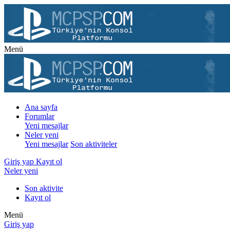
Menü
Ana sayfa
Forumlar
Yeni mesajlar
Neler yeni
Yeni mesajlar
Son aktiviteler
Giriş yap
Kayıt ol
Neler yeni
Son aktivite
Kayıt ol
Menü
Giriş yap