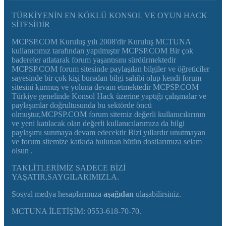
TÜRKİYENİN EN KÖKLÜ KONSOL VE OYUN HACK
SİTESİDİR
MCPSP.COM Kuruluş yılı 2008'dir Kuruluş MCTUNA
kullanıcımız tarafından yapılmıştır MCPSP.COM Bir çok
badereler atlatarak forum yaşantısını sürdürmektedir
MCPSP.COM forum sitesinde paylaşılan bilgiler ve öğreticiler
sayesinde bir çok kişi buradan bilgi sahibi olup kendi forum
sitesini kurmuş ve yoluna devam etmektedir MCPSP.COM
Türkiye genelinde Konsol Hack üzerine yaptığı çalışmalar ve
paylaşımlar doğrultusunda bu sektörde öncü
olmuştur,MCPSP.COM forum sitemiz değerli kullanıcılarının
ve yeni katılacak olan değerli kullanıcılarımıza da bilgi
paylaşımı sunmaya devam edecektir Bizi yıllardır unutmayan
ve forum sitemize katkıda bulunan bütün dostlarımıza selam
olsun .
TAKLİTLERİMİZ SADECE BİZİ
YAŞATIR,SAYGILARIMIZLA.
Sosyal medya hesaplarımıza
aşağıdan
ulaşabilirsiniz.
MCTUNA İLETİŞİM: 0553-618-70-70.