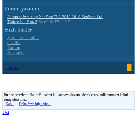
Forum yazılımı
Forum software by XenForo™
© 2010-2019 XenForo Ltd.
Türkçe XenForo 2
By eTiKeT™ 2017
Hızlı linkler
Şartlar ve kurallar
Gizlilik
Yardım
Ana sayfa
Türkçe
Bu site çerezler kullanır. Bu siteyi kullanmaya devam ederek çerez kullanımımızı kabul
etmiş olursunuz.
Kabul
Daha fazla bilgi edin...
Üst