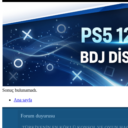
Sonuç bulunamadı.
Ana sayfa
Forum duyurusu
TÜRKİYENİN EN KÖKLÜ KONSOL VE OYUN HAC