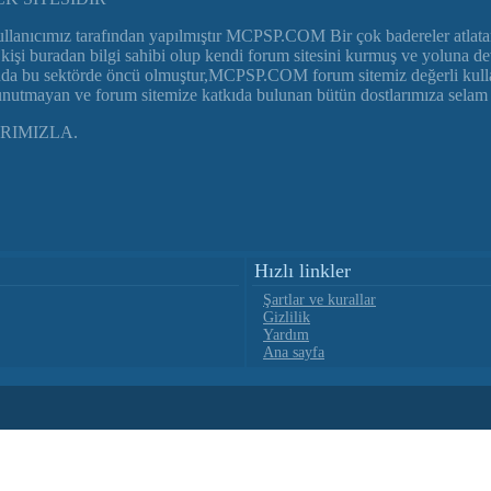
nıcımız tarafından yapılmıştır MCPSP.COM Bir çok badereler atlat
r çok kişi buradan bilgi sahibi olup kendi forum sitesini kurmuş ve yo
nda bu sektörde öncü olmuştur,MCPSP.COM forum sitemiz değerli kullanıc
 unutmayan ve forum sitemize katkıda bulunan bütün dostlarımıza selam 
RIMIZLA.
Hızlı linkler
Şartlar ve kurallar
Gizlilik
Yardım
Ana sayfa