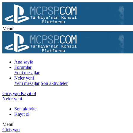
Menü
Ana sayfa
Forumlar
Yeni mesajlar
Neler yeni
Yeni mesajlar
Son aktiviteler
Giriş yap
Kayıt ol
Neler yeni
Son aktivite
Kayıt ol
Menü
Giriş yap