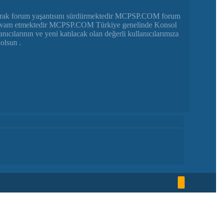
arak forum yaşantısını sürdürmektedir MCPSP.COM forum
luna devam etmektedir MCPSP.COM Türkiye genelinde Konsol
ılarının ve yeni katılacak olan değerli kullanıcılarımıza
olsun .