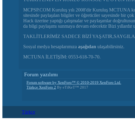
MCPSP.COM Kuruluş yılı 2008'dir Kuruluş MCTUNA kulla
sitesinde paylaşılan bilgiler ve öğreticiler sayesinde bi
Hack üzerine yaptığı çalışmalar ve paylaşımlar doğrultusu
da bilgi paylaşımı sunmaya devam edecektir Bizi yıllardır
TAKLİTLERİMİZ SADECE BİZİ YAŞATIR,SAYGILA
Sosyal medya hesaplarımıza
aşağıdan
ulaşabilirsiniz.
MCTUNA İLETİŞİM: 0553-618-70-70.
Forum yazılımı
Forum software by XenForo™
© 2010-2019 XenForo Ltd.
Türkçe XenForo 2
By eTiKeT™ 2017
Türkçe