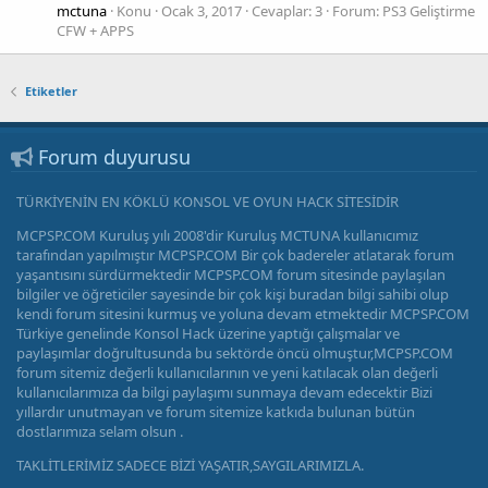
mctuna
Konu
Ocak 3, 2017
Cevaplar: 3
Forum:
PS3 Geliştirme
CFW + APPS
Etiketler
Forum duyurusu
TÜRKİYENİN EN KÖKLÜ KONSOL VE OYUN HACK SİTESİDİR
MCPSP.COM Kuruluş yılı 2008'dir Kuruluş MCTUNA kullanıcımız
tarafından yapılmıştır MCPSP.COM Bir çok badereler atlatarak forum
yaşantısını sürdürmektedir MCPSP.COM forum sitesinde paylaşılan
bilgiler ve öğreticiler sayesinde bir çok kişi buradan bilgi sahibi olup
kendi forum sitesini kurmuş ve yoluna devam etmektedir MCPSP.COM
Türkiye genelinde Konsol Hack üzerine yaptığı çalışmalar ve
paylaşımlar doğrultusunda bu sektörde öncü olmuştur,MCPSP.COM
forum sitemiz değerli kullanıcılarının ve yeni katılacak olan değerli
kullanıcılarımıza da bilgi paylaşımı sunmaya devam edecektir Bizi
yıllardır unutmayan ve forum sitemize katkıda bulunan bütün
dostlarımıza selam olsun .
TAKLİTLERİMİZ SADECE BİZİ YAŞATIR,SAYGILARIMIZLA.