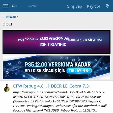
Giriş yap
Kayıt ol
Etiketler
decr
CFW Rebug 4.81.1 DECR LE  Cobra 7.31
https://www.youtube.com/watch?v=-A53oLIXk3M FEATURES FOR
REBUG DECR LITE EDITION: FEATURE  DUAL VSH/XMB Selector
(Supports DEX VSH to unlock PS1/PS2/PSP/BD/DVD Playback)
FEATURE  Package Manager (Replacement for the standard Install
Package Files option) INCLUDED  Rebug Toolbox 02.02.10...