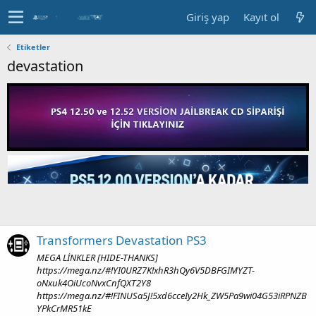
Giriş yap
Kayıt ol
Etiketler
devastation
Transformers Devastation PS3
MEGA LİNKLER [HIDE-THANKS]
https://mega.nz/#!YI0URZ7K!xhR3hQy6V5DBFGIMYZT-
oNxuk4OiUcoNvxCnfQXT2Y8
https://mega.nz/#!FINUSa5J!5xd6cceIy2Hk_ZW5Pa9wi04G53iRPNZB
YPkCrMR51kE