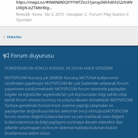
https://mega.nz/#!NMNkRDQY!YYWTZnz51jxnxyDkhh6hhD2zhWN
U9XJN-lzZTMKrRXg...
ferex28
Konu
Eki 3, 2015
Cevaplar: 2
Forum:
Play Station 3
Oyunları
Etiketler
Forum duyurusu
TÜRKİYENİN EN KÖKLÜ KONSOL VE OYUN HACK SİTESİDİR
MCPSP.COM Kuruluş yılı 2008'dir Kuruluş MCTUNA kullanıcımız
tarafından yapılmıştır MCPSP.COM Bir çok badereler atlatarak forum
yaşantısını sürdürmektedir MCPSP.COM forum sitesinde paylaşılan
bilgiler ve öğreticiler sayesinde bir çok kişi buradan bilgi sahibi olup
kendi forum sitesini kurmuş ve yoluna devam etmektedir MCPSP.COM
Türkiye genelinde Konsol Hack üzerine yaptığı çalışmalar ve
paylaşımlar doğrultusunda bu sektörde öncü olmuştur,MCPSP.COM
forum sitemiz değerli kullanıcılarının ve yeni katılacak olan değerli
kullanıcılarımıza da bilgi paylaşımı sunmaya devam edecektir Bizi
yıllardır unutmayan ve forum sitemize katkıda bulunan bütün
dostlarımıza selam olsun .