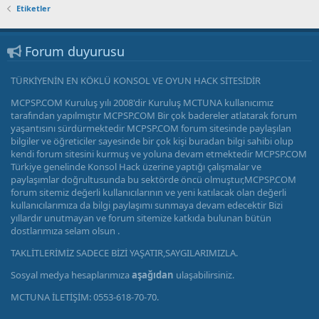
Etiketler
Forum duyurusu
TÜRKİYENİN EN KÖKLÜ KONSOL VE OYUN HACK SİTESİDİR
MCPSP.COM Kuruluş yılı 2008'dir Kuruluş MCTUNA kullanıcımız
tarafından yapılmıştır MCPSP.COM Bir çok badereler atlatarak forum
yaşantısını sürdürmektedir MCPSP.COM forum sitesinde paylaşılan
bilgiler ve öğreticiler sayesinde bir çok kişi buradan bilgi sahibi olup
kendi forum sitesini kurmuş ve yoluna devam etmektedir MCPSP.COM
Türkiye genelinde Konsol Hack üzerine yaptığı çalışmalar ve
paylaşımlar doğrultusunda bu sektörde öncü olmuştur,MCPSP.COM
forum sitemiz değerli kullanıcılarının ve yeni katılacak olan değerli
kullanıcılarımıza da bilgi paylaşımı sunmaya devam edecektir Bizi
yıllardır unutmayan ve forum sitemize katkıda bulunan bütün
dostlarımıza selam olsun .
TAKLİTLERİMİZ SADECE BİZİ YAŞATIR,SAYGILARIMIZLA.
Sosyal medya hesaplarımıza
aşağıdan
ulaşabilirsiniz.
MCTUNA İLETİŞİM: 0553-618-70-70.