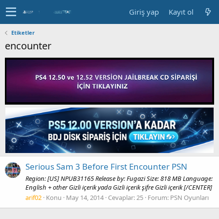
Giriş yap
Kayıt ol
Etiketler
encounter
Serious Sam 3 Before First Encounter PSN
Region: [US] NPUB31165 Release by: Fugazi Size: 818 MB Language:
English + other Gizli içerik yada Gizli içerik şifre Gizli içerik [/CENTER]
arif02
Konu
May 14, 2014
Cevaplar: 25
Forum:
PSN Oyunları