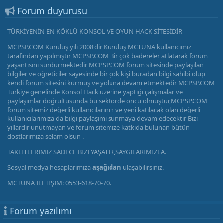
Forum duyurusu
TÜRKİYENİN EN KÖKLÜ KONSOL VE OYUN HACK SİTESİDİR
MCPSP.COM Kuruluş yılı 2008'dir Kuruluş MCTUNA kullanıcımız
tarafından yapılmıştır MCPSP.COM Bir çok badereler atlatarak forum
yaşantısını sürdürmektedir MCPSP.COM forum sitesinde paylaşılan
bilgiler ve öğreticiler sayesinde bir çok kişi buradan bilgi sahibi olup
kendi forum sitesini kurmuş ve yoluna devam etmektedir MCPSP.COM
Türkiye genelinde Konsol Hack üzerine yaptığı çalışmalar ve
paylaşımlar doğrultusunda bu sektörde öncü olmuştur,MCPSP.COM
forum sitemiz değerli kullanıcılarının ve yeni katılacak olan değerli
kullanıcılarımıza da bilgi paylaşımı sunmaya devam edecektir Bizi
yıllardır unutmayan ve forum sitemize katkıda bulunan bütün
dostlarımıza selam olsun .
TAKLİTLERİMİZ SADECE BİZİ YAŞATIR,SAYGILARIMIZLA.
Sosyal medya hesaplarımıza
aşağıdan
ulaşabilirsiniz.
MCTUNA İLETİŞİM: 0553-618-70-70.
Forum yazılımı