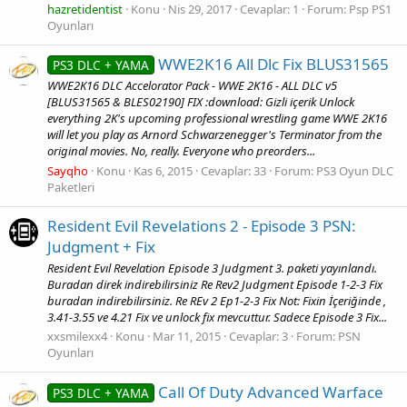
hazretidentist
Konu
Nis 29, 2017
Cevaplar: 1
Forum:
Psp PS1
Oyunları
WWE2K16 All Dlc Fix BLUS31565
PS3 DLC + YAMA
WWE2K16 DLC Accelorator Pack - WWE 2K16 - ALL DLC v5
[BLUS31565 & BLES02190] FIX :download: Gizli içerik Unlock
everything 2K's upcoming professional wrestling game WWE 2K16
will let you play as Arnord Schwarzenegger's Terminator from the
original movies. No, really. Everyone who preorders...
Sayqho
Konu
Kas 6, 2015
Cevaplar: 33
Forum:
PS3 Oyun DLC
Paketleri
Resident Evil Revelations 2 - Episode 3 PSN:
Judgment + Fix
Resident Evıl Revelation Episode 3 Judgment 3. paketi yayınlandı.
Buradan direk indirebilirsiniz Re Rev2 Judgment Episode 1-2-3 Fix
buradan indirebilirsiniz. Re REv 2 Ep1-2-3 Fix Not: Fixin İçeriğinde ,
3.41-3.55 ve 4.21 Fix ve unlock fix mevcuttur. Sadece Episode 3 Fix...
xxsmilexx4
Konu
Mar 11, 2015
Cevaplar: 3
Forum:
PSN
Oyunları
Call Of Duty Advanced Warface
PS3 DLC + YAMA