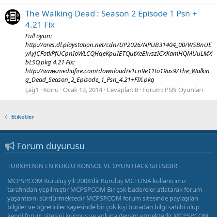
The Walking Dead : Season 2 Episode 1 Psn +
4.21 Fix
Full oyun:
http://ares.dl.playstation.net/cdn/UP2026/NPUB31404_00/WSBnUE
yAyJCFotkPfUCpnIoWLCQHqeKpuIETQutXeEkvszICXKamHQMUuLMX
bLSQ.pkg 4.21 Fix:
http://www.mediafire.com/download/e1cn9e11to19as9/The_Walkin
g_Dead_Season_2_Episode_1_Psn_4.21+FIX.pkg
çağ1
Konu
Ocak 13, 2014
Cevaplar: 8
Forum:
PSN Oyunları
Etiketler
Forum duyurusu
TÜRKİYENİN EN KÖKLÜ KONSOL VE OYUN HACK SİTESİDİR
MCPSP.COM Kuruluş yılı 2008'dir Kuruluş MCTUNA kullanıcımız
tarafından yapılmıştır MCPSP.COM Bir çok badereler atlatarak forum
yaşantısını sürdürmektedir MCPSP.COM forum sitesinde paylaşılan
bilgiler ve öğreticiler sayesinde bir çok kişi buradan bilgi sahibi olup
kendi forum sitesini kurmuş ve yoluna devam etmektedir MCPSP.COM