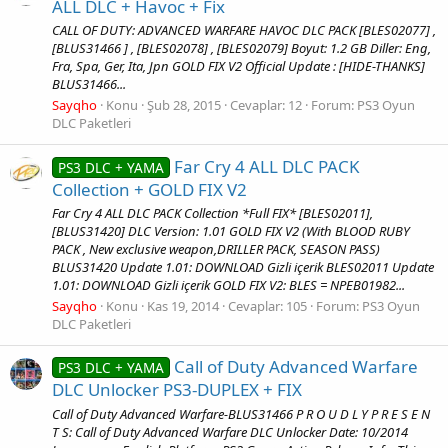
ALL DLC + Havoc + Fix
CALL OF DUTY: ADVANCED WARFARE HAVOC DLC PACK [BLES02077] ,
[BLUS31466 ] , [BLES02078] , [BLES02079] Boyut: 1.2 GB Diller: Eng,
Fra, Spa, Ger, Ita, Jpn GOLD FIX V2 Official Update : [HIDE-THANKS]
BLUS31466...
Sayqho
Konu
Şub 28, 2015
Cevaplar: 12
Forum:
PS3 Oyun
DLC Paketleri
Far Cry 4 ALL DLC PACK
PS3 DLC + YAMA
Collection + GOLD FIX V2
Far Cry 4 ALL DLC PACK Collection *Full FIX* [BLES02011],
[BLUS31420] DLC Version: 1.01 GOLD FIX V2 (With BLOOD RUBY
PACK , New exclusive weapon,DRILLER PACK, SEASON PASS)
BLUS31420 Update 1.01: DOWNLOAD Gizli içerik BLES02011 Update
1.01: DOWNLOAD Gizli içerik GOLD FIX V2: BLES = NPEB01982...
Sayqho
Konu
Kas 19, 2014
Cevaplar: 105
Forum:
PS3 Oyun
DLC Paketleri
Call of Duty Advanced Warfare
PS3 DLC + YAMA
DLC Unlocker PS3-DUPLEX + FIX
Call of Duty Advanced Warfare-BLUS31466 P R O U D L Y P R E S E N
T S: Call of Duty Advanced Warfare DLC Unlocker Date: 10/2014