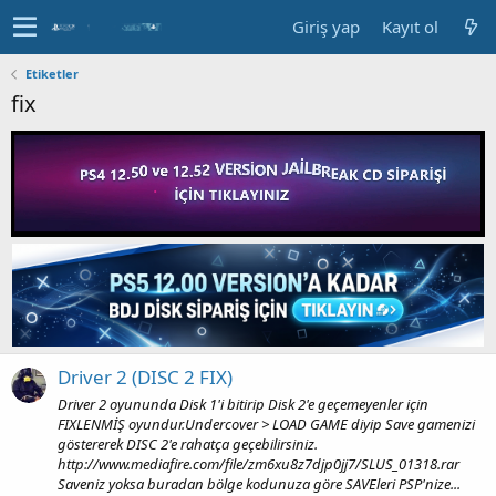
Giriş yap
Kayıt ol
Etiketler
fix
Driver 2 (DISC 2 FIX)
Driver 2 oyununda Disk 1'i bitirip Disk 2'e geçemeyenler için
FIXLENMİŞ oyundur.Undercover > LOAD GAME diyip Save gamenizi
göstererek DISC 2'e rahatça geçebilirsiniz.
http://www.mediafire.com/file/zm6xu8z7djp0jj7/SLUS_01318.rar
Saveniz yoksa buradan bölge kodunuza göre SAVEleri PSP'nize...