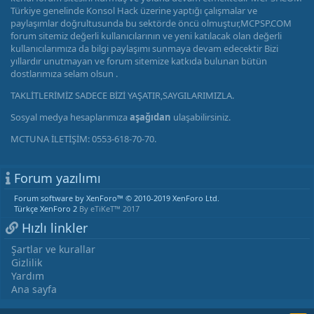
Türkiye genelinde Konsol Hack üzerine yaptığı çalışmalar ve
paylaşımlar doğrultusunda bu sektörde öncü olmuştur,MCPSP.COM
forum sitemiz değerli kullanıcılarının ve yeni katılacak olan değerli
kullanıcılarımıza da bilgi paylaşımı sunmaya devam edecektir Bizi
yıllardır unutmayan ve forum sitemize katkıda bulunan bütün
dostlarımıza selam olsun .
TAKLİTLERİMİZ SADECE BİZİ YAŞATIR,SAYGILARIMIZLA.
Sosyal medya hesaplarımıza
aşağıdan
ulaşabilirsiniz.
MCTUNA İLETİŞİM: 0553-618-70-70.
Forum yazılımı
Forum software by XenForo™
© 2010-2019 XenForo Ltd.
Türkçe XenForo 2
By eTiKeT™ 2017
Hızlı linkler
Şartlar ve kurallar
Gizlilik
Yardım
Ana sayfa