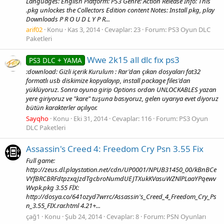
Languages: English Platform: PS3 Genre: Action Release Info: This
.pkg unlockes the Collectors Edition content Notes: Install pkg, play
Downloads P R O U D L Y P R...
arif02
Konu
Kas 3, 2014
Cevaplar: 23
Forum:
PS3 Oyun DLC
Paketleri
Wwe 2k15 all dlc fıx ps3
PS3 DLC + YAMA
:download: Gizli içerik Kurulum : Rar'dan çıkan dosyaları fat32
formatlı usb diskimize kopyalayıp, install package files'dan
yüklüyoruz. Sonra oyuna girip Options ordan UNLOCKABLES yazan
yere giriyoruz ve "kare" tuşuna basıyoruz, gelen uyarıya evet diyoruz
bütün karakterler açılıyor.
Sayqho
Konu
Eki 31, 2014
Cevaplar: 116
Forum:
PS3 Oyun
DLC Paketleri
Assassin's Creed 4: Freedom Cry Psn 3.55 Fix
Full game:
http://zeus.dl.playstation.net/cdn/UP0001/NPUB31450_00/kBnBCe
VYfBRCBRFdtpzxqJzdTgcbroNumdUEJTXukKVasuWZNlPLaaYPqewv
Wvpk.pkg 3.55 FİX:
http://dosya.co/641ozyd7wrrc/Assassin's_Creed_4_Freedom_Cry_Ps
n_3.55_FIX.rar.html 4.21+...
çağ1
Konu
Şub 24, 2014
Cevaplar: 8
Forum:
PSN Oyunları