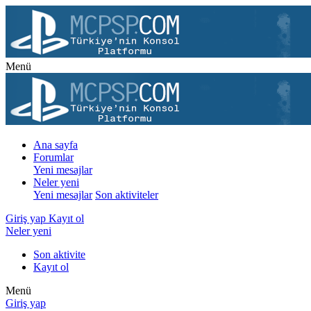
Menü
Ana sayfa
Forumlar
Yeni mesajlar
Neler yeni
Yeni mesajlar
Son aktiviteler
Giriş yap
Kayıt ol
Neler yeni
Son aktivite
Kayıt ol
Menü
Giriş yap