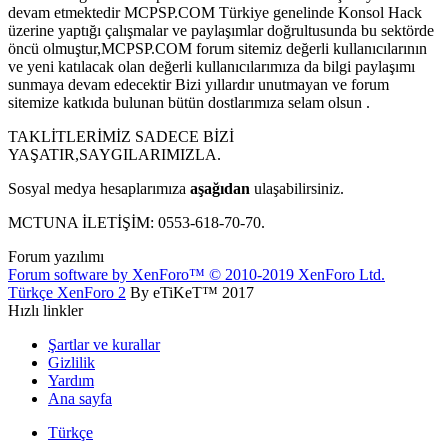
devam etmektedir MCPSP.COM Türkiye genelinde Konsol Hack
üzerine yaptığı çalışmalar ve paylaşımlar doğrultusunda bu sektörde
öncü olmuştur,MCPSP.COM forum sitemiz değerli kullanıcılarının
ve yeni katılacak olan değerli kullanıcılarımıza da bilgi paylaşımı
sunmaya devam edecektir Bizi yıllardır unutmayan ve forum
sitemize katkıda bulunan bütün dostlarımıza selam olsun .
TAKLİTLERİMİZ SADECE BİZİ
YAŞATIR,SAYGILARIMIZLA.
Sosyal medya hesaplarımıza
aşağıdan
ulaşabilirsiniz.
MCTUNA İLETİŞİM: 0553-618-70-70.
Forum yazılımı
Forum software by XenForo™
© 2010-2019 XenForo Ltd.
Türkçe XenForo 2
By eTiKeT™ 2017
Hızlı linkler
Şartlar ve kurallar
Gizlilik
Yardım
Ana sayfa
Türkçe