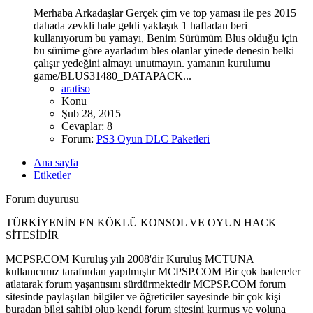
Merhaba Arkadaşlar Gerçek çim ve top yaması ile pes 2015
dahada zevkli hale geldi yaklaşık 1 haftadan beri
kullanıyorum bu yamayı, Benim Sürümüm Blus olduğu için
bu sürüme göre ayarladım bles olanlar yinede denesin belki
çalışır yedeğini almayı unutmayın. yamanın kurulumu
game/BLUS31480_DATAPACK...
aratiso
Konu
Şub 28, 2015
Cevaplar: 8
Forum:
PS3 Oyun DLC Paketleri
Ana sayfa
Etiketler
Forum duyurusu
TÜRKİYENİN EN KÖKLÜ KONSOL VE OYUN HACK
SİTESİDİR
MCPSP.COM Kuruluş yılı 2008'dir Kuruluş MCTUNA
kullanıcımız tarafından yapılmıştır MCPSP.COM Bir çok badereler
atlatarak forum yaşantısını sürdürmektedir MCPSP.COM forum
sitesinde paylaşılan bilgiler ve öğreticiler sayesinde bir çok kişi
buradan bilgi sahibi olup kendi forum sitesini kurmuş ve yoluna