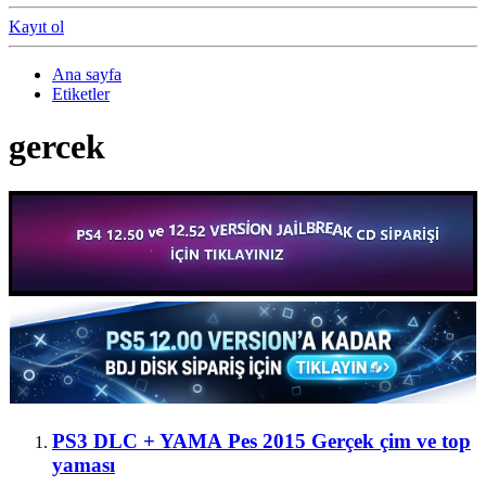
Kayıt ol
Ana sayfa
Etiketler
gercek
PS3 DLC + YAMA
Pes 2015 Gerçek çim ve top
yaması