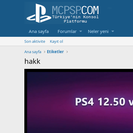
Ana sayfa
Forumlar
Neler yeni
Son aktivite
Kayıt ol
Ana sayfa
Etiketler
hakk