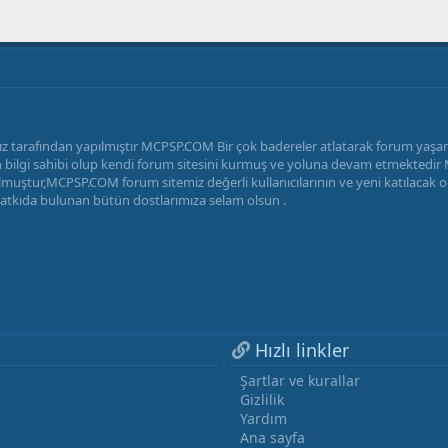
z tarafından yapılmıştır MCPSP.COM Bir çok badereler atlatarak forum yaş
radan bilgi sahibi olup kendi forum sitesini kurmuş ve yoluna devam etmekted
uştur,MCPSP.COM forum sitemiz değerli kullanıcılarının ve yeni katılacak ola
katkıda bulunan bütün dostlarımıza selam olsun .
Hızlı linkler
Şartlar ve kurallar
Gizlilik
Yardım
Ana sayfa