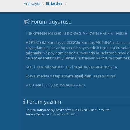
Ana sayfa
Etiketler
Forum duyurusu
TÜRKİYENİN EN KÖKLÜ KONSOL VE OYUN HACK SİTESİDİR
MCPSP.COM Kuruluş yılı 2008'dir Kuruluş MCTUNA kullanıcımı
paylaşılan bilgiler ve öğreticiler sayesinde bir çok kişi bu
çalışmalar ve paylaşımlar doğrultusunda bu sektörde öncü olm
devam edecektir Bizi yıllardır unutmayan ve forum sitemize 
TAKLİTLERİMİZ SADECE BİZİ YAŞATIR,SAYGILARIMIZLA.
Sosyal medya hesaplarımıza
aşağıdan
ulaşabilirsiniz.
MCTUNA İLETİŞİM: 0553-618-70-70.
Forum yazılımı
Forum software by XenForo™
© 2010-2019 XenForo Ltd.
Türkçe XenForo 2
By eTiKeT™ 2017