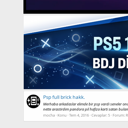
Psp full brick hakk.
Merhaba arkadaslar elimde bir psp vardi seneler once
nette arastirdim pandora pil hafiza karti satan bu
mocha
Konu
Tem 4, 2016
Cevaplar: 5
Forum:
R