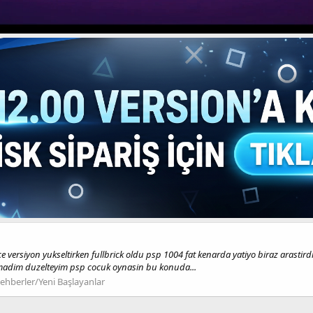
 versiyon yukseltirken fullbrick oldu psp 1004 fat kenarda yatiyo biraz arastir
lamadim duzelteyim psp cocuk oynasin bu konuda...
ehberler/Yeni Başlayanlar