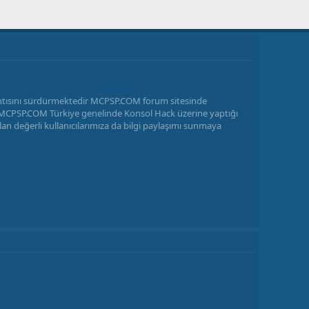
antısını sürdürmektedir MCPSP.COM forum sitesinde
ir MCPSP.COM Türkiye genelinde Konsol Hack üzerine yaptığı
n değerli kullanıcılarımıza da bilgi paylaşımı sunmaya