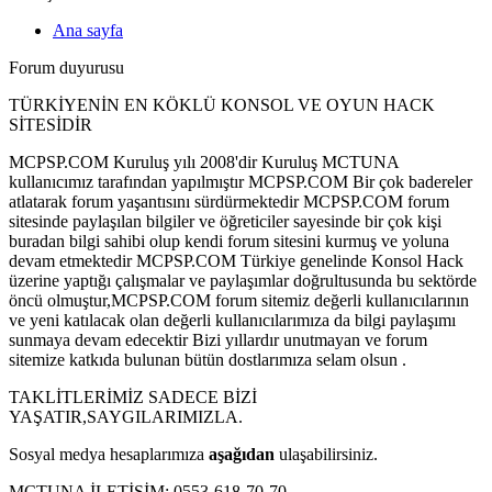
Ana sayfa
Forum duyurusu
TÜRKİYENİN EN KÖKLÜ KONSOL VE OYUN HACK
SİTESİDİR
MCPSP.COM Kuruluş yılı 2008'dir Kuruluş MCTUNA
kullanıcımız tarafından yapılmıştır MCPSP.COM Bir çok badereler
atlatarak forum yaşantısını sürdürmektedir MCPSP.COM forum
sitesinde paylaşılan bilgiler ve öğreticiler sayesinde bir çok kişi
buradan bilgi sahibi olup kendi forum sitesini kurmuş ve yoluna
devam etmektedir MCPSP.COM Türkiye genelinde Konsol Hack
üzerine yaptığı çalışmalar ve paylaşımlar doğrultusunda bu sektörde
öncü olmuştur,MCPSP.COM forum sitemiz değerli kullanıcılarının
ve yeni katılacak olan değerli kullanıcılarımıza da bilgi paylaşımı
sunmaya devam edecektir Bizi yıllardır unutmayan ve forum
sitemize katkıda bulunan bütün dostlarımıza selam olsun .
TAKLİTLERİMİZ SADECE BİZİ
YAŞATIR,SAYGILARIMIZLA.
Sosyal medya hesaplarımıza
aşağıdan
ulaşabilirsiniz.
MCTUNA İLETİŞİM: 0553-618-70-70.