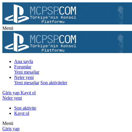
Menü
Ana sayfa
Forumlar
Yeni mesajlar
Neler yeni
Yeni mesajlar
Son aktiviteler
Giriş yap
Kayıt ol
Neler yeni
Son aktivite
Kayıt ol
Menü
Giriş yap