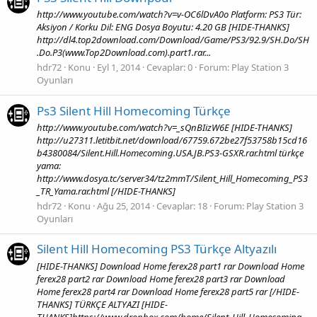
http://www.youtube.com/watch?v=v-OC6lDvA0o Platform: PS3 Tür:
Aksiyon / Korku Dil: ENG Dosya Boyutu: 4.20 GB [HIDE-THANKS]
http://dl4.top2download.com/Download/Game/PS3/92.9/SH.Do/SH
.Do.P3(www.Top2Download.com).part1.rar...
hdr72
Konu
Eyl 1, 2014
Cevaplar: 0
Forum:
Play Station 3
Oyunları
Ps3 Silent Hill Homecoming Türkçe
http://www.youtube.com/watch?v=_sQnBIizW6E [HIDE-THANKS]
http://u27311.letitbit.net/download/67759.672be27f53758b15cd16
b4380084/Silent.Hill.Homecoming.USA.JB.PS3-GSXR.rar.html türkçe
yama:
http://www.dosya.tc/server34/tz2mmT/Silent_Hill_Homecoming_PS3
_TR_Yama.rar.html [/HIDE-THANKS]
hdr72
Konu
Ağu 25, 2014
Cevaplar: 18
Forum:
Play Station 3
Oyunları
Silent Hill Homecoming PS3 Türkçe Altyazılı
[HIDE-THANKS] Download Home ferex28 part1 rar Download Home
ferex28 part2 rar Download Home ferex28 part3 rar Download
Home ferex28 part4 rar Download Home ferex28 part5 rar [/HIDE-
THANKS] TÜRKÇE ALTYAZI [HIDE-
THANKS]https://www.dropbox.com/home/Silent_Hill_Homecoming_