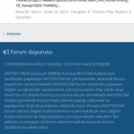
TR_Yama[/HIDE-THANKS]...
ferex28
Konu
Ocak 23, 2014
Cevaplar: 8
Forum:
Play Station 3
Oyunları
Etiketler
Forum duyurusu
TÜRKİYENİN EN KÖKLÜ KONSOL VE OYUN HACK SİTESİDİR
MCPSP.COM Kuruluş yılı 2008'dir Kuruluş MCTUNA kullanıcımız
tarafından yapılmıştır MCPSP.COM Bir çok badereler atlatarak forum
yaşantısını sürdürmektedir MCPSP.COM forum sitesinde paylaşılan
bilgiler ve öğreticiler sayesinde bir çok kişi buradan bilgi sahibi olup
kendi forum sitesini kurmuş ve yoluna devam etmektedir MCPSP.COM
Türkiye genelinde Konsol Hack üzerine yaptığı çalışmalar ve
paylaşımlar doğrultusunda bu sektörde öncü olmuştur,MCPSP.COM
forum sitemiz değerli kullanıcılarının ve yeni katılacak olan değerli
kullanıcılarımıza da bilgi paylaşımı sunmaya devam edecektir Bizi
yıllardır unutmayan ve forum sitemize katkıda bulunan bütün
dostlarımıza selam olsun .