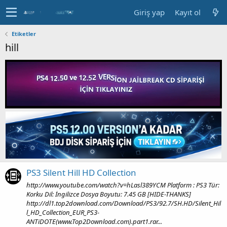
Giriş yap
Kayıt ol
Etiketler
hill
PS3 Silent Hill HD Collection
http://www.youtube.com/watch?v=hLasl389YCM Platform : PS3 Tür:
Korku Dil: İngilizce Dosya Boyutu: 7.45 GB [HIDE-THANKS]
http://dl1.top2download.com/Download/PS3/92.7/SH.HD/Silent_Hil
l_HD_Collection_EUR_PS3-
ANTiDOTE(www.Top2Download.com).part1.rar...