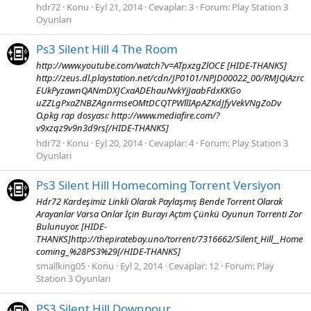
hdr72
Konu
Eyl 21, 2014
Cevaplar: 3
Forum:
Play Station 3
Oyunları
Ps3 Silent Hill 4 The Room
http://www.youtube.com/watch?v=ATpxzgZlOCE [HIDE-THANKS]
http://zeus.dl.playstation.net/cdn/JP0101/NPJD00022_00/RMJQiAzrc
EUkPyzawnQANmDXJCxaADEhauNvkYjJaabFdxKKGo
uZZLgPxaZNBZAgnrmseOMtDCQTPWllIApAZKdJfyVekVNgZoDv
O.pkg rap dosyası: http://www.mediafire.com/?
v9xzqz9v9n3d9rs[/HIDE-THANKS]
hdr72
Konu
Eyl 20, 2014
Cevaplar: 4
Forum:
Play Station 3
Oyunları
Ps3 Silent Hill Homecoming Torrent Versiyon
Hdr72 Kardeşimiz Linkli Olarak Paylaşmış Bende Torrent Olarak
Arayanlar Varsa Onlar İçin Burayı Açtım Çünkü Oyunun Torrenti Zor
Bulunuyor. [HIDE-
THANKS]http://thepiratebay.uno/torrent/7316662/Silent_Hill__Home
coming_%28PS3%29[/HIDE-THANKS]
smallking05
Konu
Eyl 2, 2014
Cevaplar: 12
Forum:
Play
Station 3 Oyunları
PS3 Silent Hill Downpour